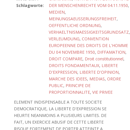
Schlagworte:
DER MENSCHENRECHTE VOM 04.11.1950
,
MEDIEN
,
MEINUNGSAEUSSERUNGSFREIHEIT
,
OEFFENTLICHE ORDNUNG
,
VERHAELTNISMAESSIGKEITSGRUNDSATZ
,
VERLEUMDUNG
,
CONVENTION
EUROPEENNE DES DROITS DE L'HOMME
DU 04 NOVEMBRE 1950
,
DIFFAMATION
,
DROIT COMPARE
,
Droit constitutionnel
,
DROITS FONDAMENTAUX
,
LIBERTE
D'EXPRESSION
,
LIBERTE D'OPINION
,
MARCHE DES IDEES
,
MEDIAS
,
ORDRE
PUBLIC
,
PRINCIPE DE
PROPORTIONNALITE
,
VIE PRIVEE
ELEMENT INDISPENSABLE A TOUTE SOCIETE
DEMOCRATIQUE, LA LIBERTE D'EXPRESSION SE
HEURTE NEANMOINS A PLUSIEURS LIMITES. DE
FAIT, UN EXERCICE ABUSIF DE CETTE LIBERTE
RISQUE FORTEMENT DE PORTER ATTEINTE A