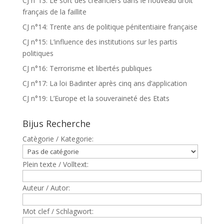
CJ n°13: Le sort des créanciers dans le nouveau droit
français de la faillite
CJ n°14: Trente ans de politique pénitentiaire française
CJ n°15: L’influence des institutions sur les partis
politiques
CJ n°16: Terrorisme et libertés publiques
CJ n°17: La loi Badinter après cinq ans d’application
CJ n°19: L’Europe et la souveraineté des Etats
Bijus Recherche
Catègorie / Kategorie:
Plein texte / Volltext:
Auteur / Autor:
Mot clef / Schlagwort: