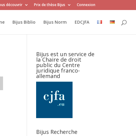
us découvrir
Prix de thèse Bijus
Connexion
me
Bijus Biblio
Bijus Norm
EDCJFA
Bijus est un service de
la Chaire de droit
public du Centre
juridique franco-
allemand
Bijus Recherche