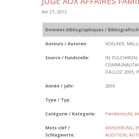
JUGE AUX AFFAIRES FAM
Avr 27, 2012
Données bibliographiques / Bibliografisc
Auteurs / Autoren:
VOELKER, MALL
Source / Fundstelle:
IN: FULCHIRON,
COMMUNAUTAIRE
DALLOZ 2005, P.
Année / Jahr:
2005
Type / Typ:
Catégorie / Kategorie:
Familienrecht
,
In
Mots clef /
ANHOERUNG
,
E
Schlagworte:
AUDITION
,
AUT