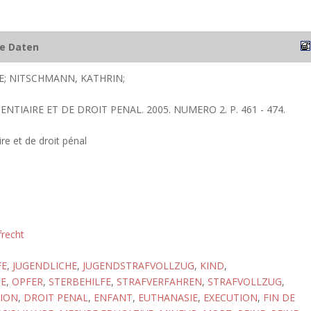
he Daten
E; NITSCHMANN, KATHRIN;
ENTIAIRE ET DE DROIT PENAL. 2005. NUMERO 2. P. 461 - 474.
re et de droit pénal
frecht
FE
,
JUGENDLICHE
,
JUGENDSTRAFVOLLZUG
,
KIND
,
GE
,
OPFER
,
STERBEHILFE
,
STRAFVERFAHREN
,
STRAFVOLLZUG
,
ION
,
DROIT PENAL
,
ENFANT
,
EUTHANASIE
,
EXECUTION
,
FIN DE