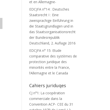
et en Allemagne-
EDCJFA n°14 : Deutsches
Staatsrecht I : Eine
zweisprachige Einführung in
die Staatsgrundlagen und in
das Staatsorganisationsrecht
der Bundesrepublik
Deutschland, 2. Auflage 2016
EDCJFA n° 15: Etude
comparative des systèmes de
protection juridique des
minorités entre la France,
l’Allemagne et le Canada
Cahiers juriduqes
CJ n°1: La coopération
commerciale dans la
Convention ACP- CEE du 31
octobre 1979 de Lomé I à