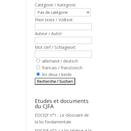
Catègorie / Kategorie:
Plein texte / Volltext:
Auteur / Autor:
Mot clef / Schlagwort:
allemand / deutsch
francais / französisch
les deux / beide
Etudes et documents
du CJFA
EDCEJF n°1 : Le Glossaire de
la loi fondamentale
EDCEJF n°2: La loi relative à la