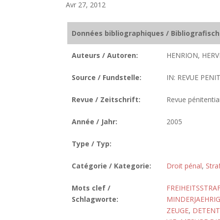
Avr 27, 2012
Données bibliographiques / Bibliografisc
Auteurs / Autoren:
HENRION, HERV
Source / Fundstelle:
IN: REVUE PENIT
Revue / Zeitschrift:
Revue pénitentiai
Année / Jahr:
2005
Type / Typ:
Catégorie / Kategorie:
Droit pénal
,
Stra
Mots clef /
FREIHEITSSTRA
Schlagworte:
MINDERJAEHRI
ZEUGE
,
DETENT