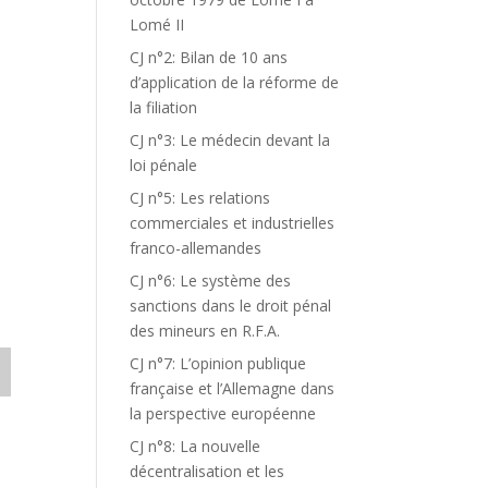
Lomé II
CJ n°2: Bilan de 10 ans
d’application de la réforme de
la filiation
CJ n°3: Le médecin devant la
loi pénale
CJ n°5: Les relations
commerciales et industrielles
franco-allemandes
CJ n°6: Le système des
sanctions dans le droit pénal
des mineurs en R.F.A.
CJ n°7: L’opinion publique
française et l’Allemagne dans
la perspective européenne
CJ n°8: La nouvelle
décentralisation et les