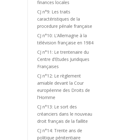
finances locales
CJ n°9: Les traits
caractéristiques de la
procedure pénale française
CJ n°10: L’Allemagne à la
télévision française en 1984
CJ n°11: Le trentenaire du
Centre d’Etudes Juridiques
Françaises
CJ n°12: Le règlement
amiable devant la Cour
européenne des Droits de
l’Homme
CJ n°13: Le sort des
créanciers dans le nouveau
droit français de la faillite
CJ n°14: Trente ans de
politique pénitentiaire