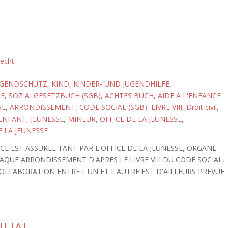
recht
UGENDSCHUTZ
,
KIND
,
KINDER- UND JUGENDHILFE
,
GE
,
SOZIALGESETZBUCH (SGB), ACHTES BUCH
,
AIDE A L'ENFANCE
SE
,
ARRONDISSEMENT
,
CODE SOCIAL (SGB), LIVRE VIII
,
Droit civil
,
ENFANT
,
JEUNESSE
,
MINEUR
,
OFFICE DE LA JEUNESSE
,
 LA JEUNESSE
E EST ASSUREE TANT PAR L'OFFICE DE LA JEUNESSE, ORGANE
QUE ARRONDISSEMENT D'APRES LE LIVRE VIII DU CODE SOCIAL,
COLLABORATION ENTRE L'UN ET L'AUTRE EST D'AILLEURS PREVUE
LIAL