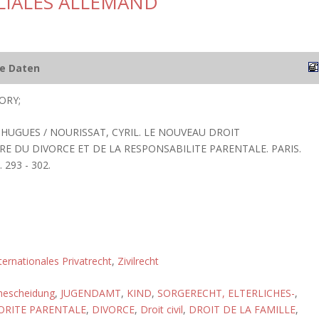
ILIALES ALLEMAND
he Daten
ORY;
 HUGUES / NOURISSAT, CYRIL. LE NOUVEAU DROIT
 DU DIVORCE ET DE LA RESPONSABILITE PARENTALE. PARIS.
 293 - 302.
ternationales Privatrecht
,
Zivilrecht
hescheidung
,
JUGENDAMT
,
KIND
,
SORGERECHT, ELTERLICHES-
,
ORITE PARENTALE
,
DIVORCE
,
Droit civil
,
DROIT DE LA FAMILLE
,