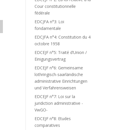
Cour constitutionnelle
fédérale
EDCJFA n°3: Loi
fondamentale
EDCJFA n°4: Constitution du 4
octobre 1958
EDCEJF n°5: Traité d’Union /
Einigungsvertrag
EDCEJF n°6: Gemeinsame
lothringisch-saarländische
administrative Einrichtungen
und Verfahrensweisen
EDCEJF n°7: Loi sur la
juridiction administrative -
VwGO-
EDCEJF n°8: Etudes
comparatives