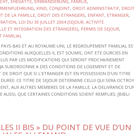
CHT
,
EHEGATTE
,
EINWANDERUNG
,
FAMILIE
,
AMMENFUEHRUNG
,
KIND
,
CONJOINT
,
DROIT ADMINISTRATIF
,
DROI
T DE LA FAMILLE
,
DROIT DES ETRANGERS
,
ENFANT
,
ETRANGER
,
GRATION
,
LOI DU 30 JUILLET 2004 (SEJOUR, ACTIVITE
LE ET INTEGRATION DES ETRANGERS)
,
PERMIS DE SEJOUR
,
 FAMILIAL
PAYS-BAS ET AU ROYAUME-UNI, LE REGROUPEMENT FAMILIAL ES
CONDITIONS AUXQUELLES IL EST SOUMIS, ONT ETE DURCIES EN
 PLUS PAR LES MODIFICATIONS QUI SERONT PROCHAINEMENT
DEJA SUBORDONNE A DES CONDITIONS DE LOGEMENT ET DE
 DE DROIT QUE SI L'ETRANGER EST EN POSSESSION D'UN TITRE
DUREE. CE TITRE DE SEJOUR DETERMINE CELUI QUI SERA OCTRO
ENT, AUX AUTRES MEMBRES DE LA FAMILLE. LA DELIVRANCE D'U
 AUSSI, QUE CERTAINES CONDITIONS SOIENT REMPLIES. [BIBLI
ES II BIS » DU POINT DE VUE D’UN