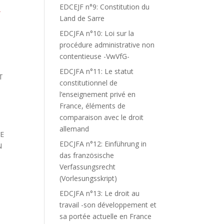
EDCEJF n°9: Constitution du
T
Land de Sarre
EDCJFA n°10: Loi sur la
procédure administrative non
contentieuse -VwVfG-
EDCJFA n°11: Le statut
T
constitutionnel de
l’enseignement privé en
France, éléments de
comparaison avec le droit
allemand
YE
EDCJFA n°12: Einführung in
N
das französische
Verfassungsrecht
(Vorlesungsskript)
EDCJFA n°13: Le droit au
travail -son développement et
sa portée actuelle en France