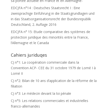
sa portée actuelle en France et en Allemagne-
EDCJFA n°14 : Deutsches Staatsrecht I : Eine
zweisprachige Einführung in die Staatsgrundlagen und
in das Staatsorganisationsrecht der Bundesrepublik
Deutschland, 2. Auflage 2016
EDCJFA n° 15: Etude comparative des systèmes de
protection juridique des minorités entre la France,
l’Allemagne et le Canada
Cahiers juriduqes
CJ n°1: La coopération commerciale dans la
Convention ACP- CEE du 31 octobre 1979 de Lomé I à
Lomé II
CJ n°2: Bilan de 10 ans d’application de la réforme de la
filiation
CJ n°3: Le médecin devant la loi pénale
CJ n°5: Les relations commerciales et industrielles
franco-allemandes