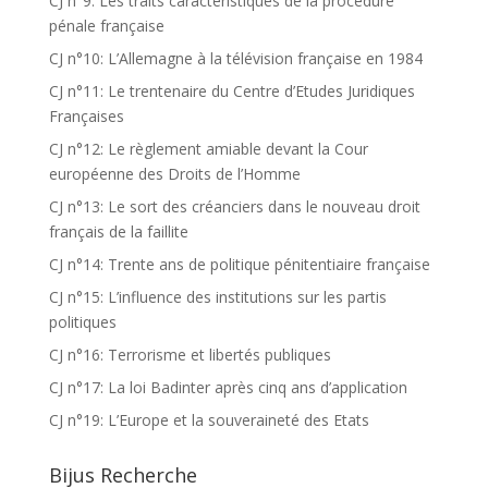
CJ n°9: Les traits caractéristiques de la procedure
pénale française
CJ n°10: L’Allemagne à la télévision française en 1984
CJ n°11: Le trentenaire du Centre d’Etudes Juridiques
Françaises
CJ n°12: Le règlement amiable devant la Cour
européenne des Droits de l’Homme
CJ n°13: Le sort des créanciers dans le nouveau droit
français de la faillite
CJ n°14: Trente ans de politique pénitentiaire française
CJ n°15: L’influence des institutions sur les partis
politiques
CJ n°16: Terrorisme et libertés publiques
CJ n°17: La loi Badinter après cinq ans d’application
CJ n°19: L’Europe et la souveraineté des Etats
Bijus Recherche