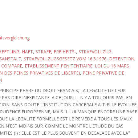
tsvergleichung
AEFTLING
,
HAFT
,
STRAFE, FREIHEITS-
,
STRAFVOLLZUG
,
SANSTALT
,
STRAFVOLLZUGSGESETZ VOM 16.3.1976
,
DETENTION
,
T COMPARE
,
ETABLISSEMENT PENITENTIAIRE
,
LOI DU 16 MARS
N DES PEINES PRIVATIVES DE LIBERTE)
,
PEINE PRIVATIVE DE
N
PRINCIPE PHARE DU DROIT FRANCAIS, LA LEGALITE DE LEUR
AS DIRE INEXISTANTE. A CE JOUR, IL N'Y A TOUJOURS PAS, EN
NTION. SANS DOUTE L'INSTITUTION CARCERALE A-T-ELLE EVOLUEE,
PRUDENCE EUROPEENNE, MAIS IL LUI MANQUE ENCORE UNE BASE
QUE LA LEGALITE FORMELLE EST LE REMEDE A TOUS LES MAUX
EN N'EST MOINS SUR. COMME LE MONTRE L'ETUDE DU CAS
ITES (I) ; ELLE EST LE PLUS SOUVENT EN DECALAGE AVEC LA"