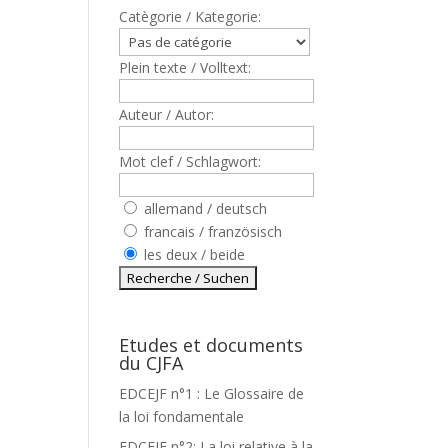
Catègorie / Kategorie:
Plein texte / Volltext:
Auteur / Autor:
Mot clef / Schlagwort:
allemand / deutsch
francais / französisch
les deux / beide
Etudes et documents
du CJFA
EDCEJF n°1 : Le Glossaire de
la loi fondamentale
EDCEJF n°2: La loi relative à la