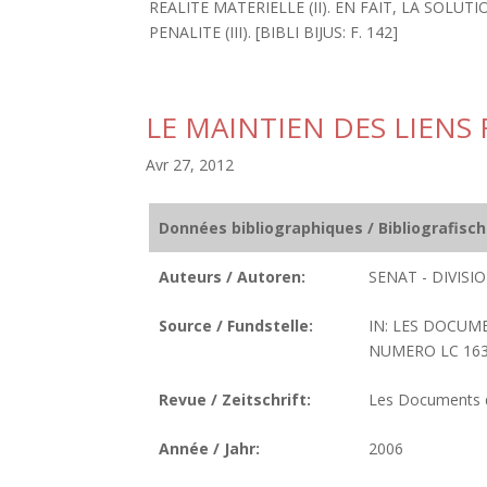
REALITE MATERIELLE (II). EN FAIT, LA SOL
PENALITE (III). [BIBLI BIJUS: F. 142]
LE MAINTIEN DES LIENS
Avr 27, 2012
Données bibliographiques / Bibliografisc
Auteurs / Autoren:
SENAT - DIVIS
Source / Fundstelle:
IN: LES DOCUME
NUMERO LC 163. 
Revue / Zeitschrift:
Les Documents de
Année / Jahr:
2006