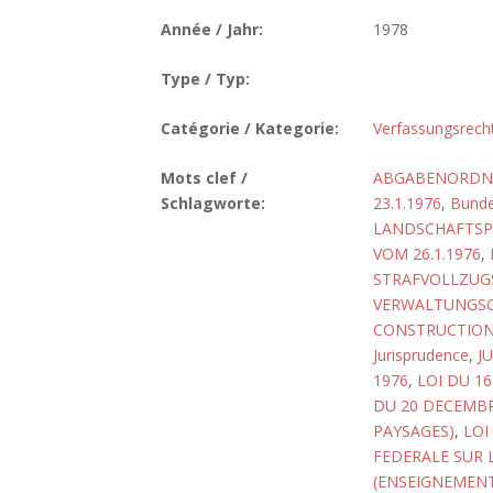
Année / Jahr:
1978
Type / Typ:
Catégorie / Kategorie:
Verfassungsrech
Mots clef /
ABGABENORDNU
Schlagworte:
23.1.1976
,
Bunde
LANDSCHAFTSPF
VOM 26.1.1976
,
STRAFVOLLZUGS
VERWALTUNGSG
CONSTRUCTIO
Jurisprudence
,
J
1976
,
LOI DU 16
DU 20 DECEMBR
PAYSAGES)
,
LOI
FEDERALE SUR L
(ENSEIGNEMENT