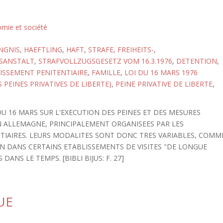
omie et société
NGNIS
,
HAEFTLING
,
HAFT
,
STRAFE, FREIHEITS-
,
SANSTALT
,
STRAFVOLLZUGSGESETZ VOM 16.3.1976
,
DETENTION
,
ISSEMENT PENITENTIAIRE
,
FAMILLE
,
LOI DU 16 MARS 1976
 PEINES PRIVATIVES DE LIBERTE)
,
PEINE PRIVATIVE DE LIBERTE
,
DU 16 MARS SUR L'EXECUTION DES PEINES ET DES MESURES
 EN ALLEMAGNE, PRINCIPALEMENT ORGANISEES PAR LES
TIAIRES. LEURS MODALITES SONT DONC TRES VARIABLES, COMM
ON DANS CERTAINS ETABLISSEMENTS DE VISITES "DE LONGUE
ANS LE TEMPS. [BIBLI BIJUS: F. 27]
UE