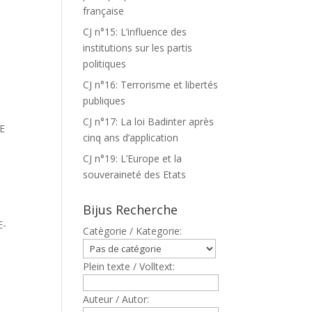
française
CJ n°15: L’influence des
institutions sur les partis
politiques
CJ n°16: Terrorisme et libertés
publiques
CJ n°17: La loi Badinter après
E
cinq ans d’application
CJ n°19: L’Europe et la
souveraineté des Etats
Bijus Recherche
E
E-
Catègorie / Kategorie:
Plein texte / Volltext:
Auteur / Autor: