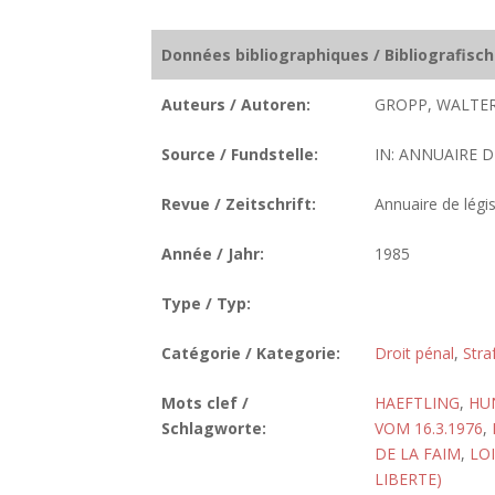
Données bibliographiques / Bibliografisc
Auteurs / Autoren:
GROPP, WALTER
Source / Fundstelle:
IN: ANNUAIRE D
Revue / Zeitschrift:
Annuaire de légis
Année / Jahr:
1985
Type / Typ:
Catégorie / Kategorie:
Droit pénal
,
Stra
Mots clef /
HAEFTLING
,
HU
Schlagworte:
VOM 16.3.1976
,
DE LA FAIM
,
LOI
LIBERTE)