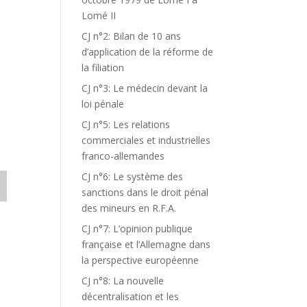
Lomé II
CJ n°2: Bilan de 10 ans
d’application de la réforme de
la filiation
CJ n°3: Le médecin devant la
loi pénale
CJ n°5: Les relations
commerciales et industrielles
franco-allemandes
CJ n°6: Le système des
sanctions dans le droit pénal
des mineurs en R.F.A.
CJ n°7: L’opinion publique
française et l’Allemagne dans
la perspective européenne
CJ n°8: La nouvelle
décentralisation et les