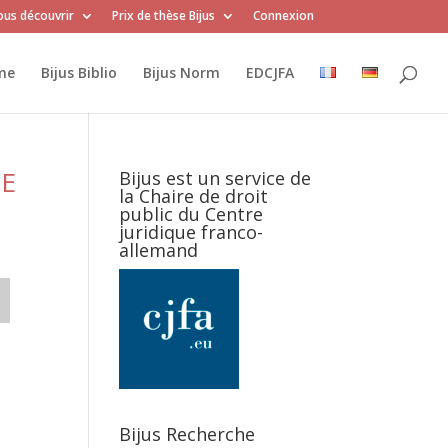
us découvrir
Prix de thèse Bijus
Connexion
me
Bijus Biblio
Bijus Norm
EDCJFA
CE
Bijus est un service de
la Chaire de droit
public du Centre
juridique franco-
allemand
Bijus Recherche