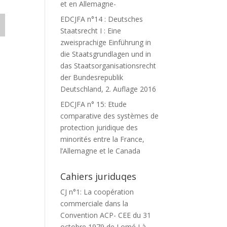
et en Allemagne-
EDCJFA n°14 : Deutsches
Staatsrecht I : Eine
zweisprachige Einführung in
die Staatsgrundlagen und in
das Staatsorganisationsrecht
der Bundesrepublik
Deutschland, 2. Auflage 2016
EDCJFA n° 15: Etude
comparative des systèmes de
protection juridique des
minorités entre la France,
l’Allemagne et le Canada
Cahiers juriduqes
CJ n°1: La coopération
commerciale dans la
Convention ACP- CEE du 31
octobre 1979 de Lomé I à