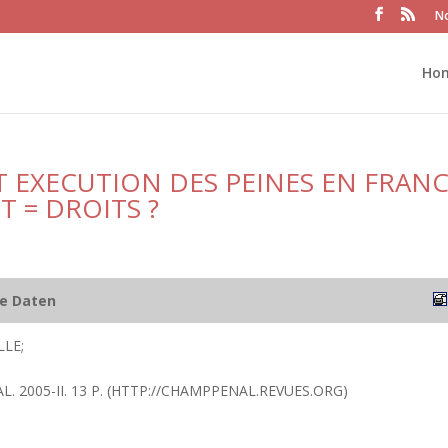
No
Ho
ET EXECUTION DES PEINES EN FRAN
T = DROITS ?
he Daten
LLE;
L. 2005-II. 13 P. (HTTP://CHAMPPENAL.REVUES.ORG)