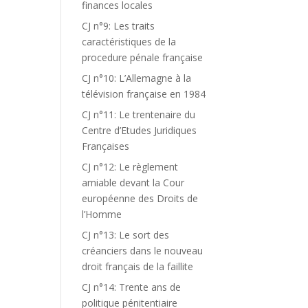
finances locales
CJ n°9: Les traits
caractéristiques de la
procedure pénale française
CJ n°10: L’Allemagne à la
télévision française en 1984
CJ n°11: Le trentenaire du
Centre d’Etudes Juridiques
Françaises
CJ n°12: Le règlement
amiable devant la Cour
européenne des Droits de
l’Homme
CJ n°13: Le sort des
créanciers dans le nouveau
droit français de la faillite
CJ n°14: Trente ans de
politique pénitentiaire