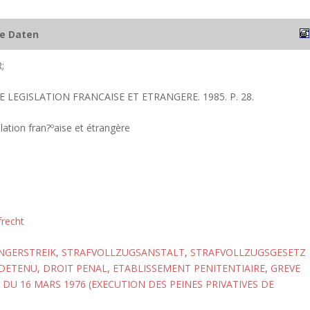
he Daten
;
E LEGISLATION FRANCAISE ET ETRANGERE. 1985. P. 28.
lation fran?ºaise et étrangère
frecht
NGERSTREIK
,
STRAFVOLLZUGSANSTALT
,
STRAFVOLLZUGSGESETZ
DETENU
,
DROIT PENAL
,
ETABLISSEMENT PENITENTIAIRE
,
GREVE
 DU 16 MARS 1976 (EXECUTION DES PEINES PRIVATIVES DE