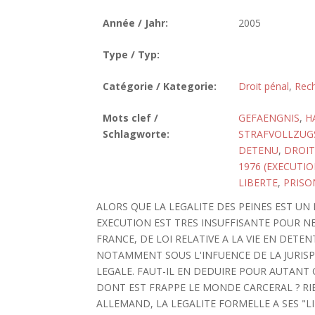
Année / Jahr:
2005
Type / Typ:
Catégorie / Kategorie:
Droit pénal
,
Rech
Mots clef /
GEFAENGNIS
,
H
Schlagworte:
STRAFVOLLZUG
DETENU
,
DROI
1976 (EXECUTIO
LIBERTE
,
PRISO
ALORS QUE LA LEGALITE DES PEINES EST UN 
EXECUTION EST TRES INSUFFISANTE POUR NE P
FRANCE, DE LOI RELATIVE A LA VIE EN DETE
NOTAMMENT SOUS L'INFUENCE DE LA JURIS
LEGALE. FAUT-IL EN DEDUIRE POUR AUTANT 
DONT EST FRAPPE LE MONDE CARCERAL ? RI
ALLEMAND, LA LEGALITE FORMELLE A SES "LIM