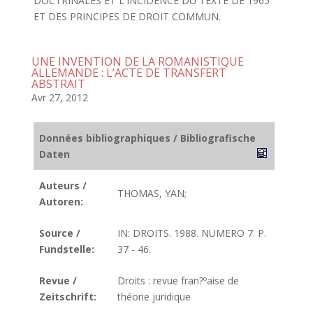
DOCTRINALES ET L'INCIDENCE DU TEXTE DE 1965
ET DES PRINCIPES DE DROIT COMMUN.
UNE INVENTION DE LA ROMANISTIQUE
ALLEMANDE : L’ACTE DE TRANSFERT
ABSTRAIT
Avr 27, 2012
Données bibliographiques / Bibliografische
Daten
Auteurs /
THOMAS, YAN;
Autoren:
Source /
IN: DROITS. 1988. NUMERO 7. P.
Fundstelle:
37 - 46.
Revue /
Droits : revue fran?ºaise de
Zeitschrift:
théorie juridique