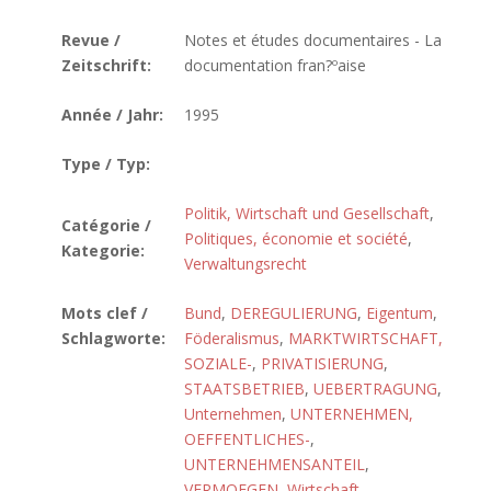
Revue /
Notes et études documentaires - La
Zeitschrift:
documentation fran?ºaise
Année / Jahr:
1995
Type / Typ:
Politik, Wirtschaft und Gesellschaft
,
Catégorie /
Politiques, économie et société
,
Kategorie:
Verwaltungsrecht
Mots clef /
Bund
,
DEREGULIERUNG
,
Eigentum
,
Schlagworte:
Föderalismus
,
MARKTWIRTSCHAFT,
SOZIALE-
,
PRIVATISIERUNG
,
STAATSBETRIEB
,
UEBERTRAGUNG
,
Unternehmen
,
UNTERNEHMEN,
OEFFENTLICHES-
,
UNTERNEHMENSANTEIL
,
VERMOEGEN
,
Wirtschaft
,