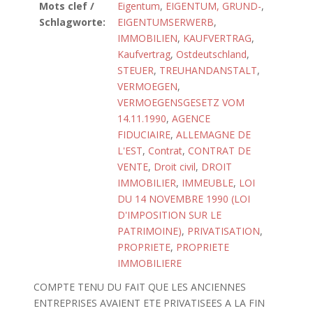
Mots clef /
Eigentum
,
EIGENTUM, GRUND-
,
Schlagworte:
EIGENTUMSERWERB
,
IMMOBILIEN
,
KAUFVERTRAG
,
Kaufvertrag
,
Ostdeutschland
,
STEUER
,
TREUHANDANSTALT
,
VERMOEGEN
,
VERMOEGENSGESETZ VOM
14.11.1990
,
AGENCE
FIDUCIAIRE
,
ALLEMAGNE DE
L'EST
,
Contrat
,
CONTRAT DE
VENTE
,
Droit civil
,
DROIT
IMMOBILIER
,
IMMEUBLE
,
LOI
DU 14 NOVEMBRE 1990 (LOI
D'IMPOSITION SUR LE
PATRIMOINE)
,
PRIVATISATION
,
PROPRIETE
,
PROPRIETE
IMMOBILIERE
COMPTE TENU DU FAIT QUE LES ANCIENNES
ENTREPRISES AVAIENT ETE PRIVATISEES A LA FIN