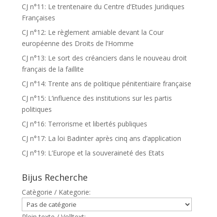
CJ n°11: Le trentenaire du Centre d’Etudes Juridiques
Françaises
CJ n°12: Le règlement amiable devant la Cour
européenne des Droits de l’Homme
CJ n°13: Le sort des créanciers dans le nouveau droit
français de la faillite
CJ n°14: Trente ans de politique pénitentiaire française
CJ n°15: L’influence des institutions sur les partis
politiques
CJ n°16: Terrorisme et libertés publiques
CJ n°17: La loi Badinter après cinq ans d’application
CJ n°19: L’Europe et la souveraineté des Etats
Bijus Recherche
Catègorie / Kategorie:
Plein texte / Volltext: