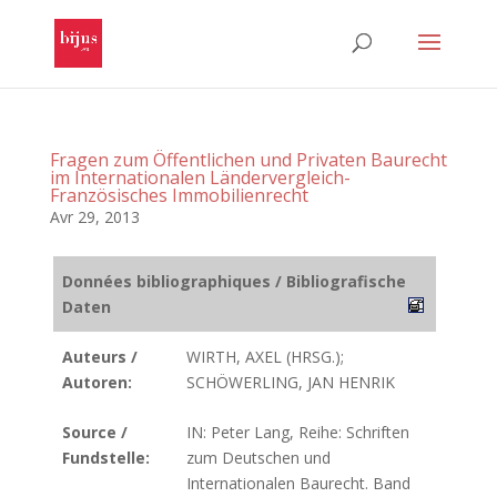
Fragen zum Öffentlichen und Privaten Baurecht
im Internationalen Ländervergleich-
Französisches Immobilienrecht
Avr 29, 2013
Données bibliographiques / Bibliografische
Daten
Auteurs /
WIRTH, AXEL (HRSG.);
Autoren:
SCHÖWERLING, JAN HENRIK
Source /
IN: Peter Lang, Reihe: Schriften
Fundstelle:
zum Deutschen und
Internationalen Baurecht. Band