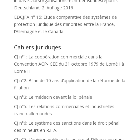
in das Staatsorganisationsrecht der Bundesrepublik
Deutschland, 2. Auflage 2016
EDCJFA n° 15: Etude comparative des systèmes de
protection juridique des minorités entre la France,
l’Allemagne et le Canada
Cahiers juriduqes
CJ n°1: La coopération commerciale dans la
Convention ACP- CEE du 31 octobre 1979 de Lomé I à
Lomé II
CJ n°2: Bilan de 10 ans d’application de la réforme de la
filiation
CJ n°3: Le médecin devant la loi pénale
CJ n°5: Les relations commerciales et industrielles
franco-allemandes
CJ n°6: Le système des sanctions dans le droit pénal
des mineurs en R.F.A.
CJ n°7: L’opinion publique française et l’Allemagne dans