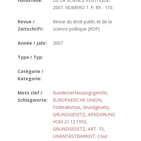
Fundstelle:
DE LA SCIENCE POLITIQUE.
2007. NUMERO 1. P. 89 - 110.
Revue /
Revue du droit public et de la
Zeitschrift:
science politique (RDP)
Année / Jahr:
2007
Type / Typ:
Catégorie /
Kategorie:
Mots clef /
Bundesverfassungsgericht
,
Schlagworte:
EUROPAEISCHE UNION
,
Föderalismus
,
Grundgesetz
,
GRUNDGESETZ, AENDERUNG
VOM 21.12.1992
,
GRUNDGESETZ, ART. 73
,
UNANTASTBARKEIT
,
Cour