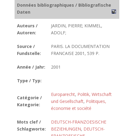
Données bibliographiques / Bibliografische
Daten
Auteurs /
JARDIN, PIERRE; KIMMEL,
Autoren:
ADOLF;
Source /
PARIS. LA DOCUMENTATION
Fundstelle:
FRANCAISE 2001, 539 P.
Année / Jahr:
2001
Type / Typ:
Europarecht
,
Politik, Wirtschaft
Catégorie /
und Gesellschaft
,
Politiques,
Kategorie:
économie et société
Mots clef /
DEUTSCH-FRANZOESISCHE
Schlagworte:
BEZIEHUNGEN
,
DEUTSCH-
FRANZOESISCHE