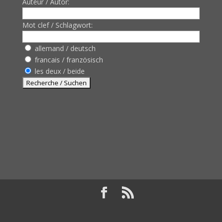
Auteur / Autor:
Mot clef / Schlagwort:
allemand / deutsch
francais / französisch
les deux / beide
Design de
Elegant Themes
| Propulsé par
WordPress