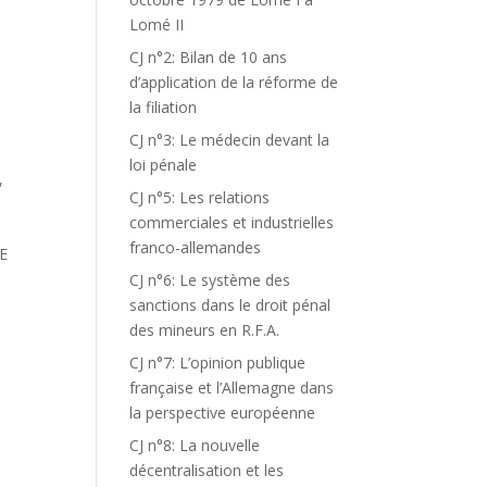
Lomé II
CJ n°2: Bilan de 10 ans
d’application de la réforme de
la filiation
CJ n°3: Le médecin devant la
loi pénale
,
CJ n°5: Les relations
commerciales et industrielles
franco-allemandes
E
CJ n°6: Le système des
sanctions dans le droit pénal
des mineurs en R.F.A.
CJ n°7: L’opinion publique
française et l’Allemagne dans
la perspective européenne
CJ n°8: La nouvelle
décentralisation et les