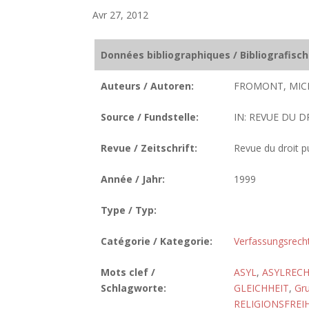
Avr 27, 2012
Données bibliographiques / Bibliografisc
Auteurs / Autoren:
FROMONT, MIC
Source / Fundstelle:
IN: REVUE DU DR
Revue / Zeitschrift:
Revue du droit pu
Année / Jahr:
1999
Type / Typ:
Catégorie / Kategorie:
Verfassungsrech
Mots clef /
ASYL
,
ASYLREC
Schlagworte:
GLEICHHEIT
,
Gr
RELIGIONSFREI