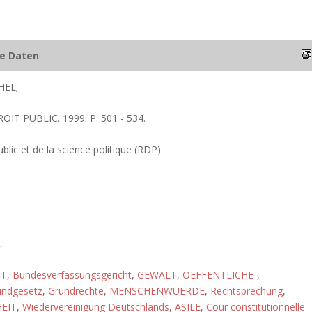
he Daten
HEL;
OIT PUBLIC. 1999. P. 501 - 534.
blic et de la science politique (RDP)
t
HT
,
Bundesverfassungsgericht
,
GEWALT, OEFFENTLICHE-
,
undgesetz
,
Grundrechte
,
MENSCHENWUERDE
,
Rechtsprechung
,
HEIT
,
Wiedervereinigung Deutschlands
,
ASILE
,
Cour constitutionnelle