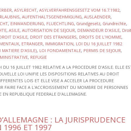
ERBER
,
ASYLRECHT
,
ASYLVERFAHRENSGESETZ VOM 16.7.1982
,
RLAUBNIS
,
AUFENTHALTSGENEHMIGUNG
,
AUSLAENDER
,
CHT
,
EINWANDERUNG
,
FLUECHTLING
,
Grundgesetz
,
Grundrechte
,
HTE
,
ASILE
,
AUTORISATION DE SEJOUR
,
DEMANDEUR D'ASILE
,
Droi
DROIT D'ASILE
,
DROIT DES ETRANGERS
,
DROITS DE L'HOMME
,
AMENTAUX
,
ETRANGER
,
IMMIGRATION
,
LOI DU 16 JUILLET 1982
 MATIERE D'ASILE)
,
LOI FONDAMENTALE
,
PERMIS DE SEJOUR
,
MINISTRATIVE
,
REFUGIE
I DU 16 JUILLET 1982 RELATIVE A LA PROCEDURE D'ASILE. ELLE ES
OUVELLE LOI UNIFIE LES DISPOSITIONS RELATIVES AU DROIT
FFERENTES LOIS ET ELLE VISE A ACCELER LA PROCEDURE
OIR FAIRE FACE A L'ACCROISSEMENT DU MOMBRE DE PERSONNES
E EN REPUBLIQUE FEDERALE D'ALLEMAGNE.
’ALLEMAGNE : LA JURISPRUDENCE
1996 ET 1997