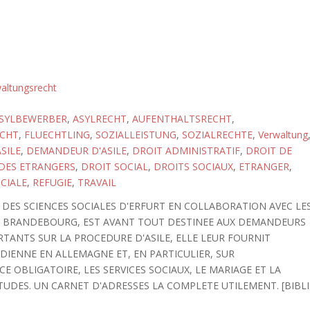
altungsrecht
SYLBEWERBER
,
ASYLRECHT
,
AUFENTHALTSRECHT
,
CHT
,
FLUECHTLING
,
SOZIALLEISTUNG
,
SOZIALRECHTE
,
Verwaltung
ASILE
,
DEMANDEUR D'ASILE
,
DROIT ADMINISTRATIF
,
DROIT DE
DES ETRANGERS
,
DROIT SOCIAL
,
DROITS SOCIAUX
,
ETRANGER
,
CIALE
,
REFUGIE
,
TRAVAIL
 DES SCIENCES SOCIALES D'ERFURT EN COLLABORATION AVEC LE
DU BRANDEBOURG, EST AVANT TOUT DESTINEE AUX DEMANDEURS
RTANTS SUR LA PROCEDURE D'ASILE, ELLE LEUR FOURNIT
DIENNE EN ALLEMAGNE ET, EN PARTICULIER, SUR
E OBLIGATOIRE, LES SERVICES SOCIAUX, LE MARIAGE ET LA
 ETUDES. UN CARNET D'ADRESSES LA COMPLETE UTILEMENT. [BIBLI