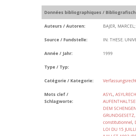
Données bibliographiques / Bibliografisc
Auteurs / Autoren:
BAJER, MARCEL;
Source / Fundstelle:
IN: THESE. UNIV
Année / Jahr:
1999
Type / Typ:
Catégorie / Kategorie:
Verfassungsrech
Mots clef /
ASYL
,
ASYLREC
Schlagworte:
AUFENTHALTSE
DEM SCHENGEN
GRUNDGESETZ, 
constitutionnel
,
LOI DU 15 JUIL