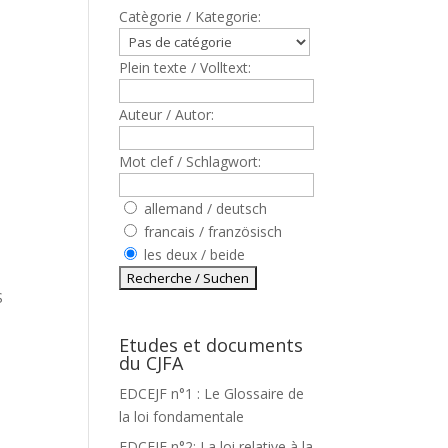
Catègorie / Kategorie:
Plein texte / Volltext:
Auteur / Autor:
Mot clef / Schlagwort:
,
allemand / deutsch
francais / französisch
les deux / beide
S
Etudes et documents
du CJFA
EDCEJF n°1 : Le Glossaire de
la loi fondamentale
EDCEJF n°2: La loi relative à la