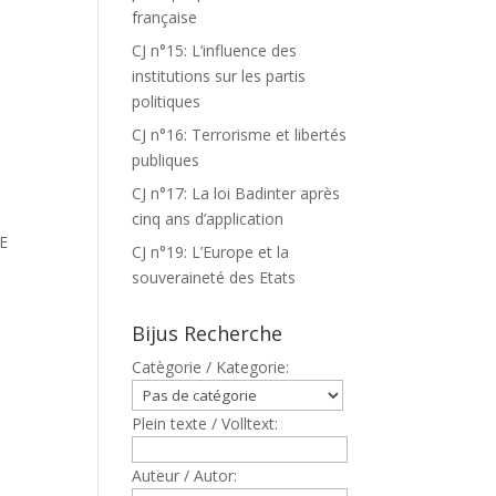
française
CJ n°15: L’influence des
institutions sur les partis
politiques
CJ n°16: Terrorisme et libertés
publiques
CJ n°17: La loi Badinter après
cinq ans d’application
E
CJ n°19: L’Europe et la
souveraineté des Etats
Bijus Recherche
Catègorie / Kategorie:
Plein texte / Volltext:
Auteur / Autor: