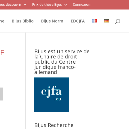
us découvrir
Prix de thèse Bijus
Connexion
me
Bijus Biblio
Bijus Norm
EDCJFA
E
Bijus est un service de
la Chaire de droit
public du Centre
juridique franco-
allemand
Bijus Recherche