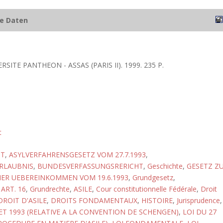
he Daten
ERSITE PANTHEON - ASSAS (PARIS II). 1999. 235 P.
t
HT
,
ASYLVERFAHRENSGESETZ VOM 27.7.1993
,
RLAUBNIS
,
BUNDESVERFASSUNGSRERICHT
,
Geschichte
,
GESETZ Z
ER UEBEREINKOMMEN VOM 19.6.1993
,
Grundgesetz
,
ART. 16
,
Grundrechte
,
ASILE
,
Cour constitutionnelle Fédérale
,
Droit
DROIT D'ASILE
,
DROITS FONDAMENTAUX
,
HISTOIRE
,
Jurisprudence
,
LET 1993 (RELATIVE A LA CONVENTION DE SCHENGEN)
,
LOI DU 27