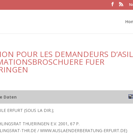
No
Ho
ON POUR LES DEMANDEURS D’ASIL
RMATIONSBROSCHUERE FUER
ERINGEN
he Daten
E ERFURT (SOUS LA DIR.);
LINGSRAT THUERINGEN E.V. 2001, 67 P.
LINGSRAT-THR.DE / WWW.AUSLAENDERBERATUNG-ERFURT.DE)