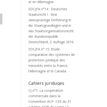
et en Allemagne-
EDCJFA n°14 : Deutsches
Staatsrecht I : Eine
zweisprachige Einführung in
die Staatsgrundlagen und in
das Staatsorganisationsrecht
der Bundesrepublik
Deutschland, 2. Auflage 2016
EDCJFA n° 15: Etude
comparative des systèmes de
protection juridique des
minorités entre la France,
l’Allemagne et le Canada
Cahiers juriduqes
CJ n°1: La coopération
commerciale dans la
Convention ACP- CEE du 31
octobre 1979 de Lomé I à