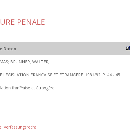
URE PENALE
he Daten
MAS; BRUNNER, WALTER;
E LEGISLATION FRANCAISE ET ETRANGERE. 1981/82. P. 44 - 45.
lation fran?ºaise et étrangère
e
,
Verfassungsrecht