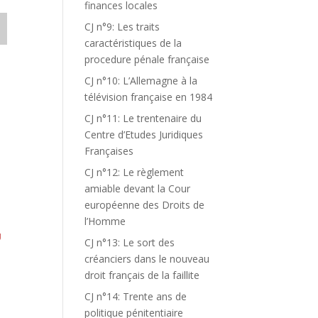
finances locales
CJ n°9: Les traits
caractéristiques de la
procedure pénale française
CJ n°10: L’Allemagne à la
télévision française en 1984
CJ n°11: Le trentenaire du
Centre d’Etudes Juridiques
Françaises
CJ n°12: Le règlement
amiable devant la Cour
européenne des Droits de
l’Homme
U
CJ n°13: Le sort des
créanciers dans le nouveau
droit français de la faillite
CJ n°14: Trente ans de
politique pénitentiaire