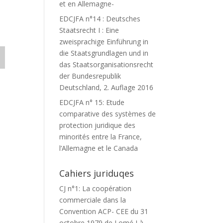
et en Allemagne-
EDCJFA n°14 : Deutsches
Staatsrecht I : Eine
zweisprachige Einführung in
die Staatsgrundlagen und in
das Staatsorganisationsrecht
der Bundesrepublik
Deutschland, 2. Auflage 2016
EDCJFA n° 15: Etude
comparative des systèmes de
protection juridique des
minorités entre la France,
l’Allemagne et le Canada
Cahiers juriduqes
CJ n°1: La coopération
commerciale dans la
Convention ACP- CEE du 31
octobre 1979 de Lomé I à