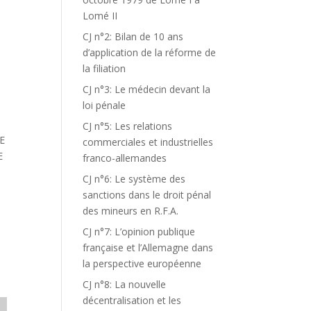
Lomé II
CJ n°2: Bilan de 10 ans
d’application de la réforme de
la filiation
CJ n°3: Le médecin devant la
loi pénale
CJ n°5: Les relations
E
commerciales et industrielles
E
franco-allemandes
CJ n°6: Le système des
sanctions dans le droit pénal
des mineurs en R.F.A.
CJ n°7: L’opinion publique
française et l’Allemagne dans
la perspective européenne
CJ n°8: La nouvelle
décentralisation et les