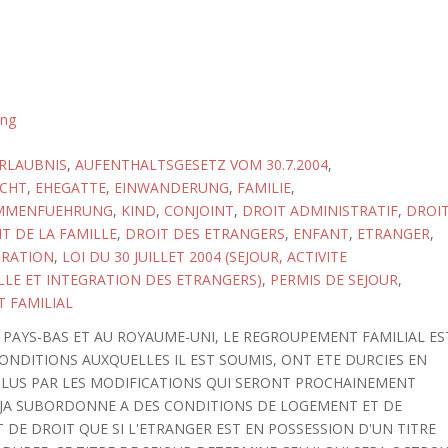
ung
RLAUBNIS
,
AUFENTHALTSGESETZ VOM 30.7.2004
,
CHT
,
EHEGATTE
,
EINWANDERUNG
,
FAMILIE
,
AMMENFUEHRUNG
,
KIND
,
CONJOINT
,
DROIT ADMINISTRATIF
,
DROI
T DE LA FAMILLE
,
DROIT DES ETRANGERS
,
ENFANT
,
ETRANGER
,
GRATION
,
LOI DU 30 JUILLET 2004 (SEJOUR, ACTIVITE
LE ET INTEGRATION DES ETRANGERS)
,
PERMIS DE SEJOUR
,
 FAMILIAL
PAYS-BAS ET AU ROYAUME-UNI, LE REGROUPEMENT FAMILIAL ES
CONDITIONS AUXQUELLES IL EST SOUMIS, ONT ETE DURCIES EN
 PLUS PAR LES MODIFICATIONS QUI SERONT PROCHAINEMENT
DEJA SUBORDONNE A DES CONDITIONS DE LOGEMENT ET DE
 DE DROIT QUE SI L'ETRANGER EST EN POSSESSION D'UN TITRE