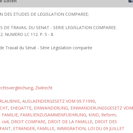
he Daten
ION DES ETUDES DE LEGISLATION COMPAREE;
 DE TRAVAIL DU SENAT - SERIE LEGISLATION COMPAREE.
 NUMERO LC 112. P. 5 - 8.
 Travail du Sénat - Série Législation comparée
chtsvergleichung
,
Zivilrecht
RLAUBNIS
,
AUSLAENDERGESETZ VOM 09.7.1990
,
CHT
,
EHEGATTE
,
EINWANDERUNG
,
EINWANDERUNGSGESETZ VOM
,
FAMILIE
,
FAMILIENZUSAMMENFUEHRUNG
,
KIND
,
Reform
,
 civil
,
DROIT COMPARE
,
DROIT DE LA FAMILLE
,
DROIT DES
FANT
,
ETRANGER
,
FAMILLE
,
IMMIGRATION
,
LOI DU 09 JUILLET