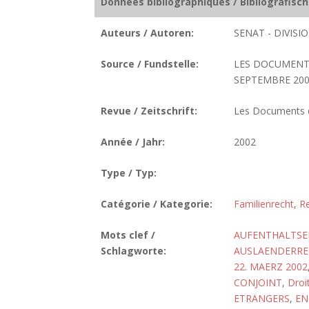
Données bibliographiques / Bibliografisc
Auteurs / Autoren:
SENAT - DIVIS
Source / Fundstelle:
LES DOCUMENTS
SEPTEMBRE 2002.
Revue / Zeitschrift:
Les Documents de
Année / Jahr:
2002
Type / Typ:
Catégorie / Kategorie:
Familienrecht
,
Re
Mots clef /
AUFENTHALTSE
Schlagworte:
AUSLAENDERRE
22. MAERZ 2002
CONJOINT
,
Droit
ETRANGERS
,
EN