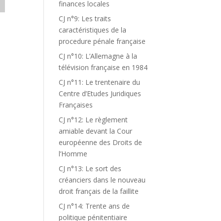
finances locales
CJ n°9: Les traits
caractéristiques de la
procedure pénale française
CJ n°10: L’Allemagne à la
télévision française en 1984
CJ n°11: Le trentenaire du
Centre d’Etudes Juridiques
Françaises
CJ n°12: Le règlement
amiable devant la Cour
européenne des Droits de
l’Homme
CJ n°13: Le sort des
créanciers dans le nouveau
droit français de la faillite
CJ n°14: Trente ans de
politique pénitentiaire