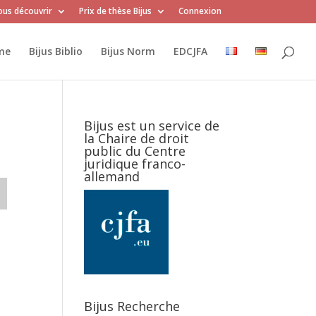
us découvrir
Prix de thèse Bijus
Connexion
me
Bijus Biblio
Bijus Norm
EDCJFA
Bijus est un service de
la Chaire de droit
public du Centre
juridique franco-
allemand
Bijus Recherche