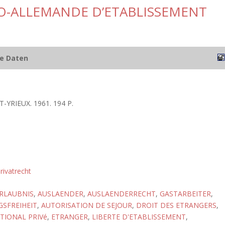
O-ALLEMANDE D’ETABLISSEMENT
he Daten
YRIEUX. 1961. 194 P.
rivatrecht
RLAUBNIS
,
AUSLAENDER
,
AUSLAENDERRECHT
,
GASTARBEITER
,
SFREIHEIT
,
AUTORISATION DE SEJOUR
,
DROIT DES ETRANGERS
,
TIONAL PRIVé
,
ETRANGER
,
LIBERTE D'ETABLISSEMENT
,