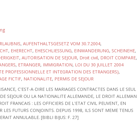
ung
RLAUBNIS
,
AUFENTHALTSGESETZ VOM 30.7.2004
,
CHT
,
EHERECHT
,
EHESCHLIESSUNG
,
EINWANDERUNG
,
SCHEINEHE
,
ERIGKEIT
,
AUTORISATION DE SEJOUR
,
Droit civil
,
DROIT COMPARE
,
RANGERS
,
ETRANGER
,
IMMIGRATION
,
LOI DU 30 JUILLET 2004
VITE PROFESSIONNELLE ET INTEGRATION DES ETRANGERS)
,
GE FICTIF
,
NATIONALITE
,
PERMIS DE SEJOUR
SANCE, C'EST-A-DIRE LES MARIAGES CONTRACTES DANS LE SEUL
 DE SEJOUR OU LA NATIONALITE ALLEMANDE, LE DROIT ALLEMA
OIT FRANCAIS : LES OFFICIERS DE L'ETAT CIVIL PEUVENT, EN
R LES FUTURS CONJOINTS. DEPUIS 1998, ILS SONT MEME TENUS
AIT ANNULABLE. [BIBLI BIJUS: F. 27]