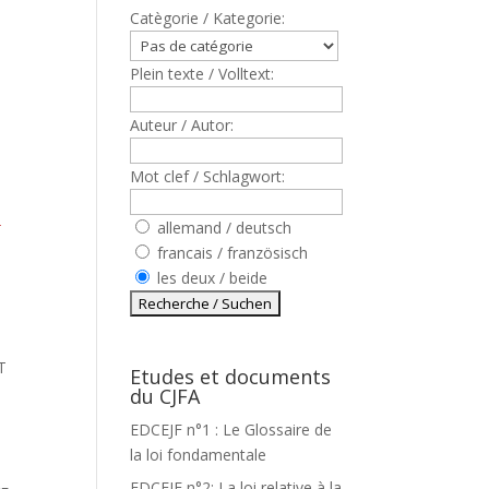
Catègorie / Kategorie:
Plein texte / Volltext:
Auteur / Autor:
Mot clef / Schlagwort:
allemand / deutsch
T
francais / französisch
les deux / beide
T
Etudes et documents
du CJFA
EDCEJF n°1 : Le Glossaire de
la loi fondamentale
EDCEJF n°2: La loi relative à la