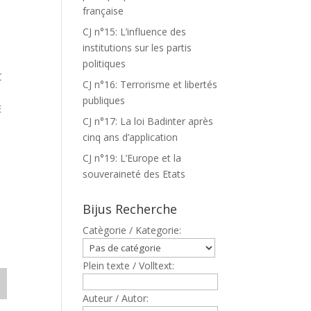
française
CJ n°15: L’influence des
R
institutions sur les partis
politiques
C
CJ n°16: Terrorisme et libertés
publiques
E
CJ n°17: La loi Badinter après
cinq ans d’application
CJ n°19: L’Europe et la
souveraineté des Etats
Bijus Recherche
Catègorie / Kategorie:
Plein texte / Volltext:
Auteur / Autor: