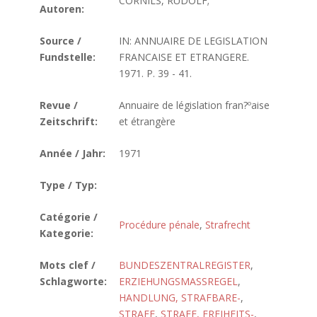
CORNILS, RUDOLF;
Autoren:
Source /
IN: ANNUAIRE DE LEGISLATION
Fundstelle:
FRANCAISE ET ETRANGERE.
1971. P. 39 - 41.
Revue /
Annuaire de législation fran?ºaise
Zeitschrift:
et étrangère
Année / Jahr:
1971
Type / Typ:
Catégorie /
Procédure pénale
,
Strafrecht
Kategorie:
Mots clef /
BUNDESZENTRALREGISTER
,
Schlagworte:
ERZIEHUNGSMASSREGEL
,
HANDLUNG, STRAFBARE-
,
STRAFE
,
STRAFE, FREIHEITS-
,