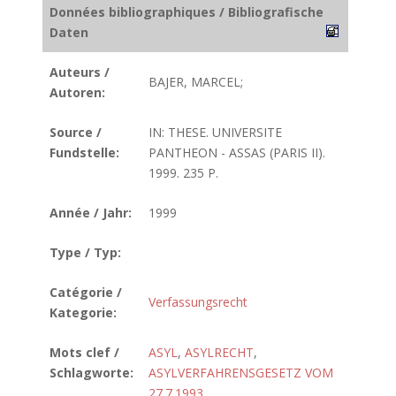
Données bibliographiques / Bibliografische
Daten
Auteurs /
BAJER, MARCEL;
Autoren:
Source /
IN: THESE. UNIVERSITE
Fundstelle:
PANTHEON - ASSAS (PARIS II).
1999. 235 P.
Année / Jahr:
1999
Type / Typ:
Catégorie /
Verfassungsrecht
Kategorie:
Mots clef /
ASYL
,
ASYLRECHT
,
Schlagworte:
ASYLVERFAHRENSGESETZ VOM
27.7.1993
,