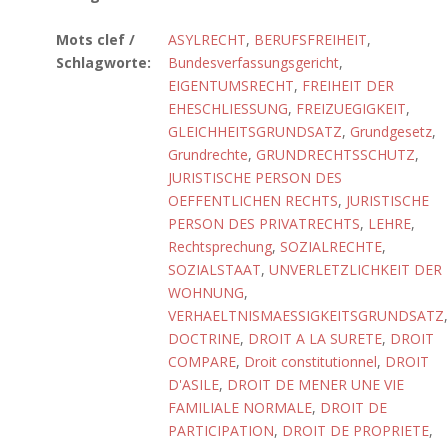
Mots clef /
ASYLRECHT
,
BERUFSFREIHEIT
,
Schlagworte:
Bundesverfassungsgericht
,
EIGENTUMSRECHT
,
FREIHEIT DER
EHESCHLIESSUNG
,
FREIZUEGIGKEIT
,
GLEICHHEITSGRUNDSATZ
,
Grundgesetz
,
Grundrechte
,
GRUNDRECHTSSCHUTZ
,
JURISTISCHE PERSON DES
OEFFENTLICHEN RECHTS
,
JURISTISCHE
PERSON DES PRIVATRECHTS
,
LEHRE
,
Rechtsprechung
,
SOZIALRECHTE
,
SOZIALSTAAT
,
UNVERLETZLICHKEIT DER
WOHNUNG
,
VERHAELTNISMAESSIGKEITSGRUNDSATZ
,
DOCTRINE
,
DROIT A LA SURETE
,
DROIT
COMPARE
,
Droit constitutionnel
,
DROIT
D'ASILE
,
DROIT DE MENER UNE VIE
FAMILIALE NORMALE
,
DROIT DE
PARTICIPATION
,
DROIT DE PROPRIETE
,