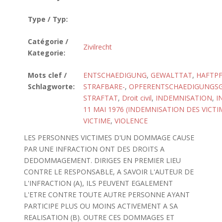
Type / Typ:
Catégorie /
Zivilrecht
Kategorie:
Mots clef /
ENTSCHAEDIGUNG
,
GEWALTTAT
,
HAFTPF
Schlagworte:
STRAFBARE-
,
OPFERENTSCHAEDIGUNGSGE
STRAFTAT
,
Droit civil
,
INDEMNISATION
,
I
11 MAI 1976 (INDEMNISATION DES VICTI
VICTIME
,
VIOLENCE
LES PERSONNES VICTIMES D'UN DOMMAGE CAUSE
PAR UNE INFRACTION ONT DES DROITS A
DEDOMMAGEMENT. DIRIGES EN PREMIER LIEU
CONTRE LE RESPONSABLE, A SAVOIR L'AUTEUR DE
L'INFRACTION (A), ILS PEUVENT EGALEMENT
L'ETRE CONTRE TOUTE AUTRE PERSONNE AYANT
PARTICIPE PLUS OU MOINS ACTIVEMENT A SA
REALISATION (B). OUTRE CES DOMMAGES ET