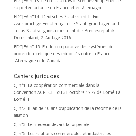
EDCJFA n°13: Le droit au travail -son développement et
sa portée actuelle en France et en Allemagne-
EDCJFA n°14 : Deutsches Staatsrecht I : Eine
zweisprachige Einführung in die Staatsgrundlagen und
in das Staatsorganisationsrecht der Bundesrepublik
Deutschland, 2. Auflage 2016
EDCJFA n° 15: Etude comparative des systèmes de
protection juridique des minorités entre la France,
l’Allemagne et le Canada
Cahiers juriduqes
CJ n°1: La coopération commerciale dans la
Convention ACP- CEE du 31 octobre 1979 de Lomé I à
Lomé II
CJ n°2: Bilan de 10 ans d’application de la réforme de la
filiation
CJ n°3: Le médecin devant la loi pénale
CJ n°5: Les relations commerciales et industrielles