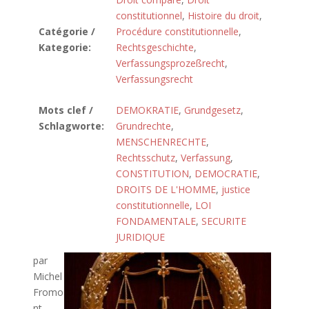
constitutionnel
,
Histoire du droit
,
Catégorie /
Procédure constitutionnelle
,
Kategorie:
Rechtsgeschichte
,
Verfassungsprozeßrecht
,
Verfassungsrecht
Mots clef /
DEMOKRATIE
,
Grundgesetz
,
Schlagworte:
Grundrechte
,
MENSCHENRECHTE
,
Rechtsschutz
,
Verfassung
,
CONSTITUTION
,
DEMOCRATIE
,
DROITS DE L'HOMME
,
justice
constitutionnelle
,
LOI
FONDAMENTALE
,
SECURITE
JURIDIQUE
par
Michel
Fromo
nt