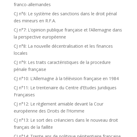
franco-allemandes
CJ n°6: Le système des sanctions dans le droit pénal
des mineurs en R.F.A.
CJ n°7: L’opinion publique française et l’Allemagne dans
la perspective européenne
CJ n°8: La nouvelle décentralisation et les finances
locales
CJ n°9: Les traits caractéristiques de la procedure
pénale française
CJ n°10: L’Allemagne à la télévision française en 1984
CJ n°11: Le trentenaire du Centre d’Etudes Juridiques
Françaises
CJ n°12: Le règlement amiable devant la Cour
européenne des Droits de l’Homme
CJ n°13: Le sort des créanciers dans le nouveau droit
français de la faillite
CJ n°14: Trente ans de politique pénitentiaire française