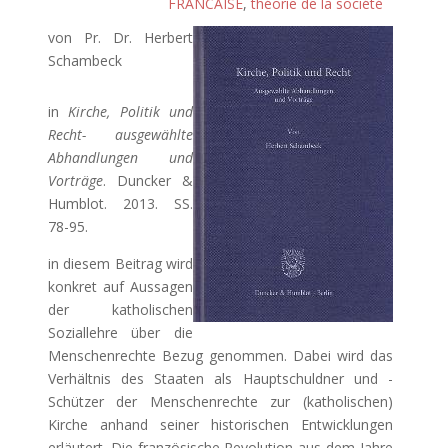
FRANCAISE
,
théorie de la société
von Pr. Dr. Herbert
Schambeck
in
Kirche, Politik und
Recht- ausgewählte
Abhandlungen und
Vorträge
. Duncker &
Humblot. 2013. SS.
78-95.
in diesem Beitrag wird
konkret auf Aussagen
der katholischen
Soziallehre über die
Menschenrechte Bezug genommen. Dabei wird das
Verhältnis des Staaten als Hauptschuldner und -
Schützer der Menschenrechte zur (katholischen)
Kirche anhand seiner historischen Entwicklungen
erläutert. Die französische Revolution aus dem Jahre