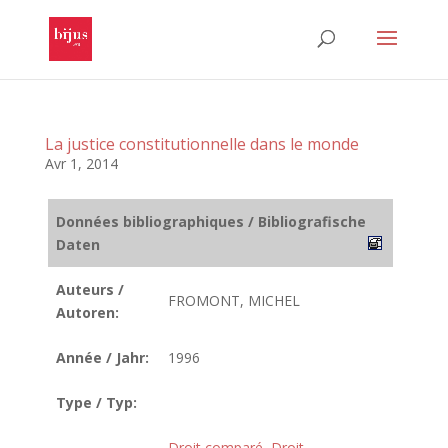
La justice constitutionnelle dans le monde
Avr 1, 2014
Données bibliographiques / Bibliografische
Daten
Auteurs /
FROMONT, MICHEL
Autoren:
Année / Jahr:
1996
Type / Typ:
Droit comparé
,
Droit