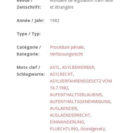
Revue /
Annuaire de législation fran?ºaise
Zeitschrift:
et étrangère
Année / Jahr:
1982
Type / Typ:
Catégorie /
Procédure pénale
,
Kategorie:
Verfassungsrecht
Mots clef /
ASYL
,
ASYLBEWERBER
,
Schlagworte:
ASYLRECHT
,
ASYLVERFAHRENSGESETZ VOM
16.7.1982
,
AUFENTHALTSERLAUBNIS
,
AUFENTHALTSGENEHMIGUNG
,
AUSLAENDER
,
AUSLAENDERRECHT
,
EINWANDERUNG
,
FLUECHTLING
,
Grundgesetz
,