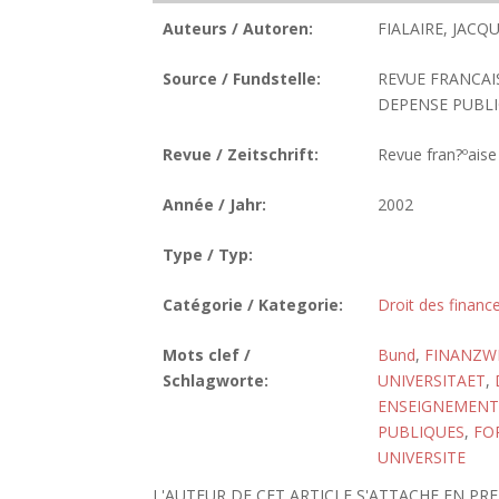
Auteurs / Autoren:
FIALAIRE, JACQU
Source / Fundstelle:
REVUE FRANCAI
DEPENSE PUBLIQU
Revue / Zeitschrift:
Revue fran?ºaise
Année / Jahr:
2002
Type / Typ:
Catégorie / Kategorie:
Droit des finance
Mots clef /
Bund
,
FINANZW
Schlagworte:
UNIVERSITAET
,
ENSEIGNEMENT
PUBLIQUES
,
FO
UNIVERSITE
L'AUTEUR DE CET ARTICLE S'ATTACHE EN PRE