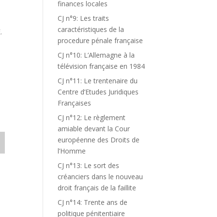
finances locales
CJ n°9: Les traits
caractéristiques de la
.
procedure pénale française
CJ n°10: L’Allemagne à la
télévision française en 1984
CJ n°11: Le trentenaire du
Centre d’Etudes Juridiques
Françaises
CJ n°12: Le règlement
amiable devant la Cour
européenne des Droits de
l’Homme
CJ n°13: Le sort des
créanciers dans le nouveau
droit français de la faillite
CJ n°14: Trente ans de
politique pénitentiaire