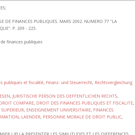
ES;
SE DE FINANCES PUBLIQUES. MARS 2002. NUMERO 77 "LA
E". P. 209 - 225.
 de finances publiques
s publiques et fiscalité
,
Finanz- und Steuerrecht
,
Rechtsvergleichung
ESEN
,
JURISTISCHE PERSON DES OEFFENTLICHEN RECHTS
,
DROIT COMPARE
,
DROIT DES FINANCES PUBLIQUES ET FISCALITE
,
 SUPERIEUR
,
ENSEIGNEMENT UNIVERSITAIRE
,
FINANCES
RMATION
,
LAENDER
,
PERSONNE MORALE DE DROIT PUBLIC
,
MIER LIEU A PRESENTER LES SIMILITUDES ET LES DIFFERENCES