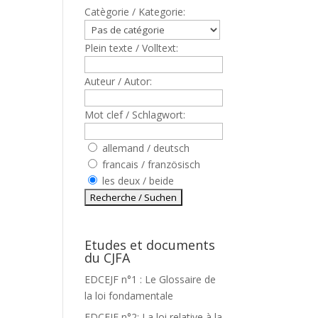
Catègorie / Kategorie:
Plein texte / Volltext:
Auteur / Autor:
Mot clef / Schlagwort:
allemand / deutsch
francais / französisch
les deux / beide
Etudes et documents
du CJFA
EDCEJF n°1 : Le Glossaire de
la loi fondamentale
EDCEJF n°2: La loi relative à la