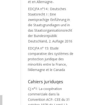
et en Allemagne-
EDCJFA n°14 : Deutsches
Staatsrecht I : Eine
zweisprachige Einführung in
die Staatsgrundlagen und in
das Staatsorganisationsrecht
der Bundesrepublik
Deutschland, 2. Auflage 2016
EDCJFA n° 15: Etude
comparative des systèmes de
protection juridique des
minorités entre la France,
l’Allemagne et le Canada
Cahiers juriduqes
CJ n°1: La coopération
commerciale dans la
Convention ACP- CEE du 31
octobre 1979 de Lomé I à