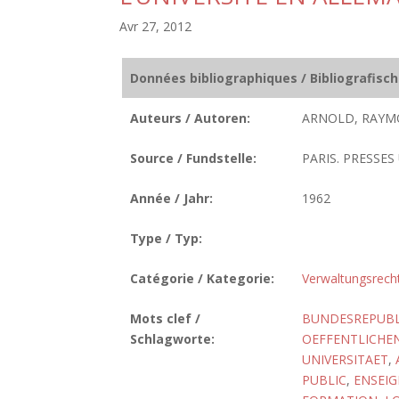
Avr 27, 2012
Données bibliographiques / Bibliografisc
Auteurs / Autoren:
ARNOLD, RAYM
Source / Fundstelle:
PARIS. PRESSES 
Année / Jahr:
1962
Type / Typ:
Catégorie / Kategorie:
Verwaltungsrech
Mots clef /
BUNDESREPUBL
Schlagworte:
OEFFENTLICHE
UNIVERSITAET
,
PUBLIC
,
ENSEIG