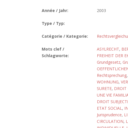
Année / Jahr:
2003
Type / Typ:
Catégorie / Kategorie:
Rechtsvergleich
Mots clef /
ASYLRECHT
,
BE
Schlagworte:
FREIHEIT DER 
Grundgesetz
,
Gr
OEFFENTLICHE
Rechtsprechung
WOHNUNG
,
VE
SURETE
,
DROIT
UNE VIE FAMIL
DROIT SUBJECT
ETAT SOCIAL
,
I
Jurisprudence
,
L
CIRCULATION
,
L
INDIVIDUELLE
,