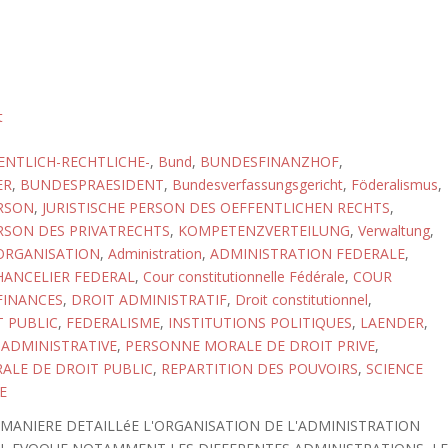
t
ENTLICH-RECHTLICHE-
,
Bund
,
BUNDESFINANZHOF
,
ER
,
BUNDESPRAESIDENT
,
Bundesverfassungsgericht
,
Föderalismus
,
ERSON
,
JURISTISCHE PERSON DES OEFFENTLICHEN RECHTS
,
ERSON DES PRIVATRECHTS
,
KOMPETENZVERTEILUNG
,
Verwaltung
,
RGANISATION
,
Administration
,
ADMINISTRATION FEDERALE
,
HANCELIER FEDERAL
,
Cour constitutionnelle Fédérale
,
COUR
FINANCES
,
DROIT ADMINISTRATIF
,
Droit constitutionnel
,
 PUBLIC
,
FEDERALISME
,
INSTITUTIONS POLITIQUES
,
LAENDER
,
ADMINISTRATIVE
,
PERSONNE MORALE DE DROIT PRIVE
,
ALE DE DROIT PUBLIC
,
REPARTITION DES POUVOIRS
,
SCIENCE
E
 MANIERE DETAILLéE L'ORGANISATION DE L'ADMINISTRATION