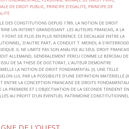
ALE DE DROIT PUBLIC
,
PRINCIPE D'EGALITE
,
PRINCIPE DE
LITE
LE DES CONSTITUTIONS DEPUIS 1789, LA NOTION DE DROIT
RINE UN INTERET GRANDISSANT. LES AUTEURS FRANCAIS, A LA
 Y FONT DE PLUS EN PLUS REFERENCE. CE DECALAGE ENTRE LA
TUTIONNEL, D'AUTRE PART, A CONDUIT T. MEINDL A S'INTERROGE
IDIQUE. IL NE LIMITE PAS SON ANALYSE AU SEUL DROIT FRANCAIS
DROIT ALLEMAND, GENERALEMENT PERCU COMME LE BERCEAU DE
 ISSU DE SA THESE DE DOCTORAT, L'AUTEUR DEMONTRE
ORMELLE LA NOTION DE DROIT FONDAMENTAL (I). UNE TELLE
LON LUI, PAR LA POSSIBILITE D'UNE DEFINITION MATERIELLE (II
ENT ENTRE LA CONCEPTION FRANCAISE DE DROITS FONDAMENTA
E LA PREMIERE ET L'OBJECTIVATION DE LA SECONDE TENDENT E
NELLES AU PROFIT D'UN EVENTUEL PATRIMOINE CONSTITUTIONNE
AGNE DE L’OUEST