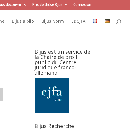
us découvrir
Prix de thèse Bijus
Connexion
me
Bijus Biblio
Bijus Norm
EDCJFA
Bijus est un service de
la Chaire de droit
public du Centre
juridique franco-
allemand
Bijus Recherche