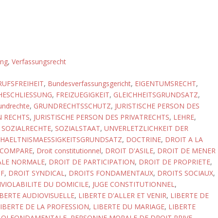
ung
,
Verfassungsrecht
RUFSFREIHEIT
,
Bundesverfassungsgericht
,
EIGENTUMSRECHT
,
EHESCHLIESSUNG
,
FREIZUEGIGKEIT
,
GLEICHHEITSGRUNDSATZ
,
undrechte
,
GRUNDRECHTSSCHUTZ
,
JURISTISCHE PERSON DES
N RECHTS
,
JURISTISCHE PERSON DES PRIVATRECHTS
,
LEHRE
,
,
SOZIALRECHTE
,
SOZIALSTAAT
,
UNVERLETZLICHKEIT DER
RHAELTNISMAESSIGKEITSGRUNDSATZ
,
DOCTRINE
,
DROIT A LA
 COMPARE
,
Droit constitutionnel
,
DROIT D'ASILE
,
DROIT DE MENER
IALE NORMALE
,
DROIT DE PARTICIPATION
,
DROIT DE PROPRIETE
,
IF
,
DROIT SYNDICAL
,
DROITS FONDAMENTAUX
,
DROITS SOCIAUX
,
NVIOLABILITE DU DOMICILE
,
JUGE CONSTITUTIONNEL
,
IBERTE AUDIOVISUELLE
,
LIBERTE D'ALLER ET VENIR
,
LIBERTE DE
IBERTE DE LA PROFESSION
,
LIBERTE DU MARIAGE
,
LIBERTE
LOI FONDAMENTALE
,
PERSONNE MORALE DE DROIT PRIVE
,