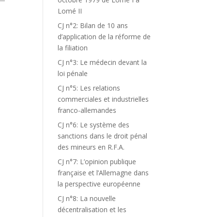
Lomé II
CJ n°2: Bilan de 10 ans
d’application de la réforme de
la filiation
CJ n°3: Le médecin devant la
loi pénale
CJ n°5: Les relations
commerciales et industrielles
franco-allemandes
CJ n°6: Le système des
sanctions dans le droit pénal
des mineurs en R.F.A.
CJ n°7: L’opinion publique
française et l’Allemagne dans
la perspective européenne
CJ n°8: La nouvelle
décentralisation et les