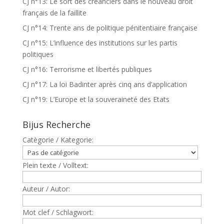
CJ n°13: Le sort des créanciers dans le nouveau droit
français de la faillite
CJ n°14: Trente ans de politique pénitentiaire française
CJ n°15: L’influence des institutions sur les partis
politiques
CJ n°16: Terrorisme et libertés publiques
CJ n°17: La loi Badinter après cinq ans d’application
CJ n°19: L’Europe et la souveraineté des Etats
Bijus Recherche
Catègorie / Kategorie:
Plein texte / Volltext:
Auteur / Autor:
Mot clef / Schlagwort: