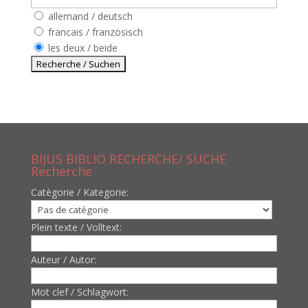
allemand / deutsch
francais / französisch
les deux / beide
BIJUS BIBLIO RECHERCHE/ SUCHE
Recherche
Catègorie / Kategorie:
Plein texte / Volltext:
Auteur / Autor:
Mot clef / Schlagwort: