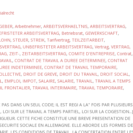
ialrecht
GEBER
,
Arbeitnehmer
,
ARBEITSVERHAELTNIS
,
ARBEITSVERTRAG
,
EFRISTETER ARBEITSVERTRAG
,
Betriebsrat
,
GEWERKSCHAFT
,
LOHN
,
STEUER
,
STREIK
,
Tarifvertrag
,
TEILZEITARBEIT
,
TSVERTRAG
,
UNBEFRISTETER ARBEITSVERTRAG
,
Vertrag
,
VERTRAG,
AG, ZEIT-
,
ZEITARBEITSVERTRAG
,
COMITE D'ENTREPRISE
,
Contrat
,
AVAIL
,
CONTRAT DE TRAVAIL A DUREE DETERMINEE
,
CONTRAT
DUREE INDETERMINEE
,
CONTRAT DE TRAVAIL TEMPORAIRE
,
OLLECTIVE
,
DROIT DE GREVE
,
DROIT DU TRAVAIL
,
DROIT SOCIAL
,
L
,
EMPLOI
,
IMPOT
,
SALAIRE
,
SALARIE
,
TRAVAIL
,
TRAVAIL A TEMPS
IL FRONTALIER
,
TRAVAIL INTERIMAIRE
,
TRAVAIL TEMPORAIRE
,
PAS DANS UN SEUL CODE; IL EST REGI A LA" FOIS PAR PLUSIEURS
, LOI SUR LE TRAVAIL A TEMPS PARTIEL, LOI SUR LA COGESTION...
VIGUEUR. CETTE FICHE CONSTITUE UNE BREVE PRESENTATION DE
 SECURITE SOCIALE EN ALLEMAGNE. ELLE ABORDE LES FORMES D
ARIE, LES CONDITIONS DE TRAVAIL, LA CONCERTATION ENTRE LE