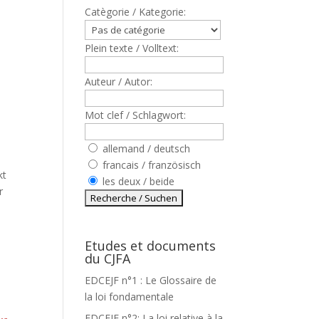
Catègorie / Kategorie:
Plein texte / Volltext:
Auteur / Autor:
Mot clef / Schlagwort:
allemand / deutsch
francais / französisch
kt
les deux / beide
r
Etudes et documents
du CJFA
EDCEJF n°1 : Le Glossaire de
la loi fondamentale
EDCEJF n°2: La loi relative à la