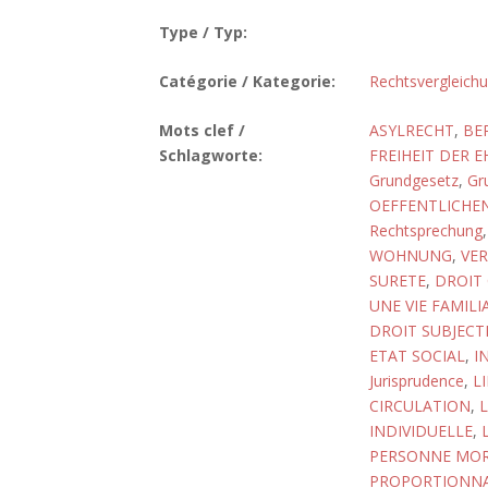
Type / Typ:
Catégorie / Kategorie:
Rechtsvergleich
Mots clef /
ASYLRECHT
,
BE
Schlagworte:
FREIHEIT DER 
Grundgesetz
,
Gr
OEFFENTLICHE
Rechtsprechung
WOHNUNG
,
VE
SURETE
,
DROIT
UNE VIE FAMIL
DROIT SUBJECT
ETAT SOCIAL
,
I
Jurisprudence
,
L
CIRCULATION
,
L
INDIVIDUELLE
,
PERSONNE MOR
PROPORTIONNA