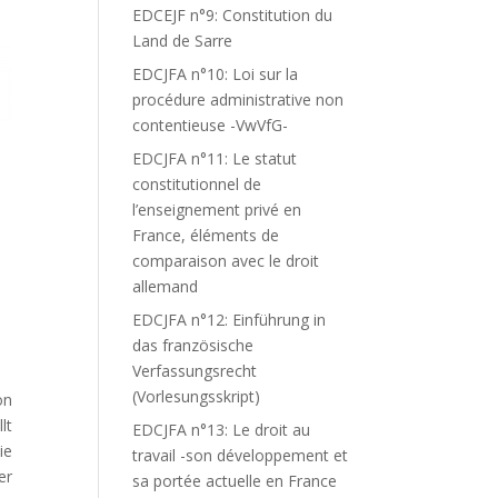
EDCEJF n°9: Constitution du
Land de Sarre
EDCJFA n°10: Loi sur la
procédure administrative non
contentieuse -VwVfG-
EDCJFA n°11: Le statut
constitutionnel de
l’enseignement privé en
France, éléments de
comparaison avec le droit
allemand
EDCJFA n°12: Einführung in
das französische
Verfassungsrecht
(Vorlesungsskript)
on
lt
EDCJFA n°13: Le droit au
ie
travail -son développement et
er
sa portée actuelle en France