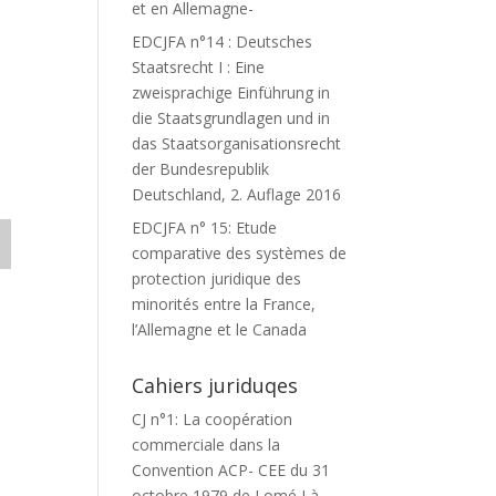
et en Allemagne-
EDCJFA n°14 : Deutsches
Staatsrecht I : Eine
zweisprachige Einführung in
die Staatsgrundlagen und in
das Staatsorganisationsrecht
der Bundesrepublik
Deutschland, 2. Auflage 2016
EDCJFA n° 15: Etude
comparative des systèmes de
protection juridique des
minorités entre la France,
l’Allemagne et le Canada
Cahiers juriduqes
CJ n°1: La coopération
commerciale dans la
Convention ACP- CEE du 31
octobre 1979 de Lomé I à