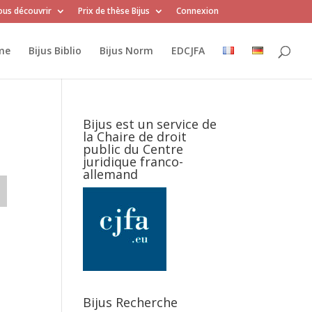
us découvrir
Prix de thèse Bijus
Connexion
me
Bijus Biblio
Bijus Norm
EDCJFA
Bijus est un service de
la Chaire de droit
public du Centre
juridique franco-
allemand
Bijus Recherche