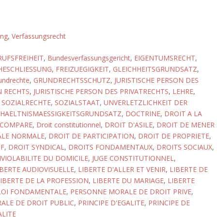
ung
,
Verfassungsrecht
RUFSFREIHEIT
,
Bundesverfassungsgericht
,
EIGENTUMSRECHT
,
EHESCHLIESSUNG
,
FREIZUEGIGKEIT
,
GLEICHHEITSGRUNDSATZ
,
undrechte
,
GRUNDRECHTSSCHUTZ
,
JURISTISCHE PERSON DES
N RECHTS
,
JURISTISCHE PERSON DES PRIVATRECHTS
,
LEHRE
,
,
SOZIALRECHTE
,
SOZIALSTAAT
,
UNVERLETZLICHKEIT DER
RHAELTNISMAESSIGKEITSGRUNDSATZ
,
DOCTRINE
,
DROIT A LA
 COMPARE
,
Droit constitutionnel
,
DROIT D'ASILE
,
DROIT DE MENER
IALE NORMALE
,
DROIT DE PARTICIPATION
,
DROIT DE PROPRIETE
,
IF
,
DROIT SYNDICAL
,
DROITS FONDAMENTAUX
,
DROITS SOCIAUX
,
NVIOLABILITE DU DOMICILE
,
JUGE CONSTITUTIONNEL
,
IBERTE AUDIOVISUELLE
,
LIBERTE D'ALLER ET VENIR
,
LIBERTE DE
IBERTE DE LA PROFESSION
,
LIBERTE DU MARIAGE
,
LIBERTE
LOI FONDAMENTALE
,
PERSONNE MORALE DE DROIT PRIVE
,
ALE DE DROIT PUBLIC
,
PRINCIPE D'EGALITE
,
PRINCIPE DE
LITE