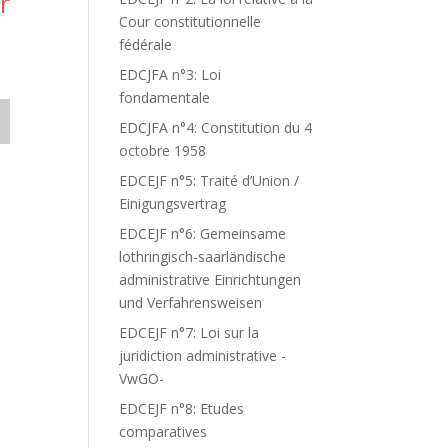
r
Cour constitutionnelle
fédérale
EDCJFA n°3: Loi
fondamentale
EDCJFA n°4: Constitution du 4
octobre 1958
EDCEJF n°5: Traité d’Union /
Einigungsvertrag
EDCEJF n°6: Gemeinsame
lothringisch-saarländische
administrative Einrichtungen
und Verfahrensweisen
EDCEJF n°7: Loi sur la
juridiction administrative -
VwGO-
EDCEJF n°8: Etudes
comparatives