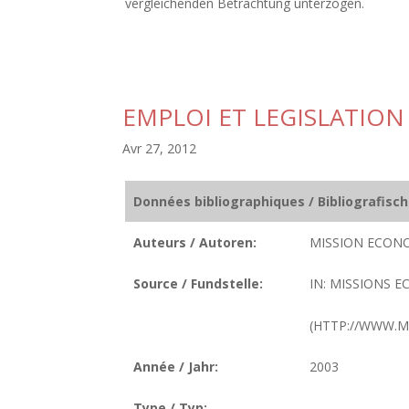
vergleichenden Betrachtung unterzogen.
EMPLOI ET LEGISLATION
Avr 27, 2012
Données bibliographiques / Bibliografisc
Auteurs / Autoren:
MISSION ECON
Source / Fundstelle:
IN: MISSIONS E
(HTTP://WWW.M
Année / Jahr:
2003
Type / Typ: