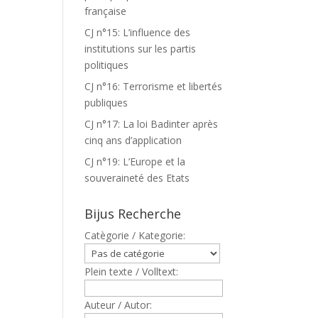
française
CJ n°15: L’influence des
institutions sur les partis
politiques
CJ n°16: Terrorisme et libertés
publiques
CJ n°17: La loi Badinter après
cinq ans d’application
CJ n°19: L’Europe et la
souveraineté des Etats
Bijus Recherche
Catègorie / Kategorie:
Plein texte / Volltext:
Auteur / Autor: