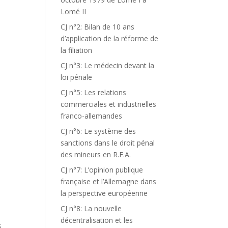
Lomé II
CJ n°2: Bilan de 10 ans
d’application de la réforme de
la filiation
CJ n°3: Le médecin devant la
loi pénale
CJ n°5: Les relations
commerciales et industrielles
franco-allemandes
CJ n°6: Le système des
sanctions dans le droit pénal
des mineurs en R.F.A.
CJ n°7: L’opinion publique
française et l’Allemagne dans
)
la perspective européenne
CJ n°8: La nouvelle
E
décentralisation et les
S