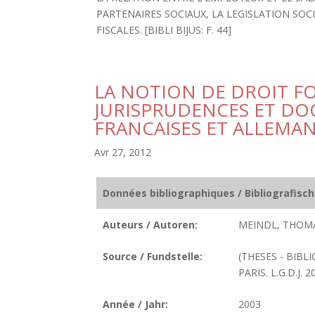
PARTENAIRES SOCIAUX, LA LEGISLATION SOC
FISCALES. [BIBLI BIJUS: F. 44]
LA NOTION DE DROIT F
JURISPRUDENCES ET DO
FRANCAISES ET ALLEMA
Avr 27, 2012
Données bibliographiques / Bibliografisc
Auteurs / Autoren:
MEINDL, THOMA
Source / Fundstelle:
(THESES - BIBL
PARIS. L.G.D.J. 2
Année / Jahr:
2003