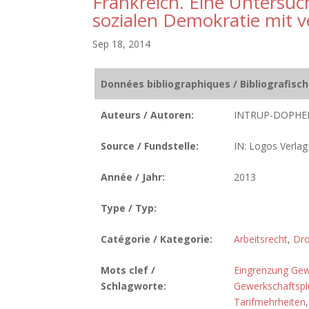
Frankreich. Eine Untersu
sozialen Demokratie mit 
Sep 18, 2014
Données bibliographiques / Bibliografisc
Auteurs / Autoren:
INTRUP-DOPHE
Source / Fundstelle:
IN: Logos Verlag 
Année / Jahr:
2013
Type / Typ:
Catégorie / Kategorie:
Arbeitsrecht
,
Dro
Mots clef /
Eingrenzung Gewe
Schlagworte:
Gewerkschaftsplu
Tarifmehrheiten