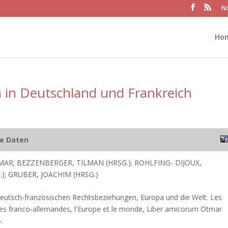
No
Ho
n in Deutschland und Frankreich
he Daten
MAR; BEZZENBERGER, TILMAN (HRSG.); ROHLFING- DIJOUX,
.); GRUBER, JOACHIM (HRSG.)
eutsch-französischen Rechtsbeziehungen, Europa und die Welt. Les
ques franco-allemandes, l'Europe et le monde, Liber amicorum Otmar
.