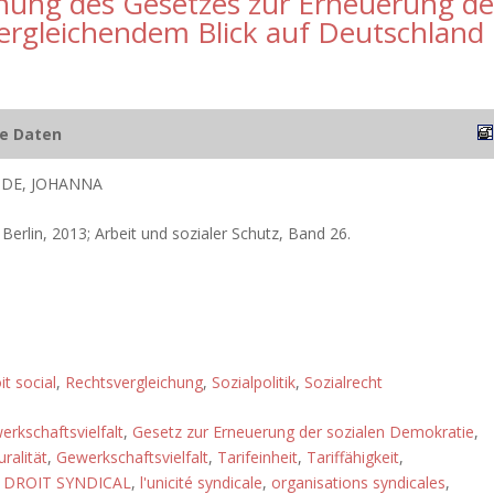
chung des Gesetzes zur Erneuerung de
vergleichendem Blick auf Deutschland
he Daten
IDE, JOHANNA
Berlin, 2013; Arbeit und sozialer Schutz, Band 26.
it social
,
Rechtsvergleichung
,
Sozialpolitik
,
Sozialrecht
rkschaftsvielfalt
,
Gesetz zur Erneuerung der sozialen Demokratie
,
ralität
,
Gewerkschaftsvielfalt
,
Tarifeinheit
,
Tariffähigkeit
,
,
DROIT SYNDICAL
,
l'unicité syndicale
,
organisations syndicales
,