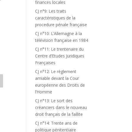
finances locales
CJ n°9: Les traits
caractéristiques de la
procedure pénale française
CJ n°10: L’Allemagne à la
télévision française en 1984
CJ n°11: Le trentenaire du
Centre d’Etudes Juridiques
Françaises
CJ n°12: Le règlement
amiable devant la Cour
européenne des Droits de
l’Homme
CJ n°13: Le sort des
créanciers dans le nouveau
droit français de la faillite
CJ n°14: Trente ans de
politique pénitentiaire