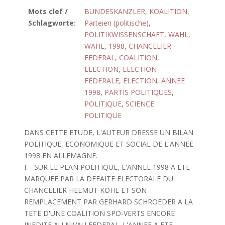
Mots clef /
BUNDESKANZLER
,
KOALITION
,
Schlagworte:
Parteien (politische)
,
POLITIKWISSENSCHAFT
,
WAHL
,
WAHL, 1998
,
CHANCELIER
FEDERAL
,
COALITION
,
ELECTION
,
ELECTION
FEDERALE
,
ELECTION, ANNEE
1998
,
PARTIS POLITIQUES
,
POLITIQUE
,
SCIENCE
POLITIQUE
DANS CETTE ETUDE, L'AUTEUR DRESSE UN BILAN
POLITIQUE, ECONOMIQUE ET SOCIAL DE L'ANNEE
1998 EN ALLEMAGNE.
I. - SUR LE PLAN POLITIQUE, L'ANNEE 1998 A ETE
MARQUEE PAR LA DEFAITE ELECTORALE DU
CHANCELIER HELMUT KOHL ET SON
REMPLACEMENT PAR GERHARD SCHROEDER A LA
TETE D'UNE COALITION SPD-VERTS ENCORE
INEDITE AU NIVAU FEDERAL. L'ANNEE A ETE