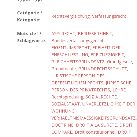
Catégorie /
Rechtsvergleichung
,
Verfassungsrecht
Kategorie:
Mots clef /
ASYLRECHT
,
BERUFSFREIHEIT
,
Schlagworte:
Bundesverfassungsgericht
,
EIGENTUMSRECHT
,
FREIHEIT DER
EHESCHLIESSUNG
,
FREIZUEGIGKEIT
,
GLEICHHEITSGRUNDSATZ
,
Grundgesetz
,
Grundrechte
,
GRUNDRECHTSSCHUTZ
,
JURISTISCHE PERSON DES
OEFFENTLICHEN RECHTS
,
JURISTISCHE
PERSON DES PRIVATRECHTS
,
LEHRE
,
Rechtsprechung
,
SOZIALRECHTE
,
SOZIALSTAAT
,
UNVERLETZLICHKEIT DER
WOHNUNG
,
VERHAELTNISMAESSIGKEITSGRUNDSATZ
,
DOCTRINE
,
DROIT A LA SURETE
,
DROIT
COMPARE
,
Droit constitutionnel
,
DROIT