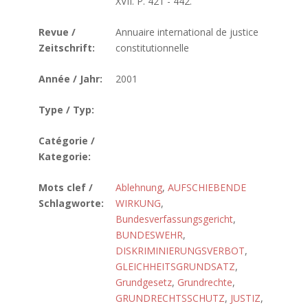
XVII. P. 421 - 442.
Revue /
Annuaire international de justice
Zeitschrift:
constitutionnelle
Année / Jahr:
2001
Type / Typ:
Catégorie /
Kategorie:
Mots clef /
Ablehnung
,
AUFSCHIEBENDE
Schlagworte:
WIRKUNG
,
Bundesverfassungsgericht
,
BUNDESWEHR
,
DISKRIMINIERUNGSVERBOT
,
GLEICHHEITSGRUNDSATZ
,
Grundgesetz
,
Grundrechte
,
GRUNDRECHTSSCHUTZ
,
JUSTIZ
,