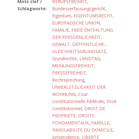
Mots clef /
BERUFSFREIHEIT
,
Schlagworte:
Bundesverfassungsgericht
,
Eigentum
,
EIGENTUMSRECHT
,
EUROPAEISCHE UNION
,
FAMILIE
,
FREIE ENTFALTUNG
DER PERSOENLICHKEIT
,
GEWALT, OEFFENTLICHE-
,
GLEICHHEITSGRUNDSATZ
,
Grundrechte
,
LANDTAG
,
MEINUNGSFREIHEIT
,
PRESSEFREIHEIT
,
Rechtsprechung
,
UNVERLETZLICHKEIT DER
WOHNUNG
,
Cour
constitutionnelle Fédérale
,
Droit
constitutionnel
,
DROIT DE
PROPRIETE
,
DROITS
FONDAMENTAUX
,
FAMILLE
,
INVIOLABILITE DU DOMICILE
,
Jurisprudence
,
LIBERTE