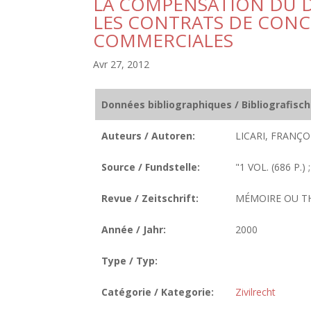
LA COMPENSATION DU 
LES CONTRATS DE CONC
COMMERCIALES
Avr 27, 2012
Données bibliographiques / Bibliografisc
Auteurs / Autoren:
LICARI, FRANÇOI
Source / Fundstelle:
"1 VOL. (686 P.) 
Revue / Zeitschrift:
MÉMOIRE OU T
Année / Jahr:
2000
Type / Typ:
Catégorie / Kategorie:
Zivilrecht