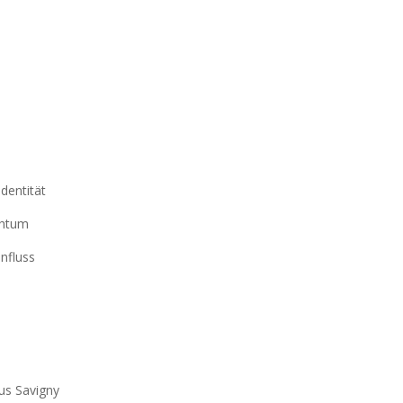
Identität
chtum
influss
sus Savigny