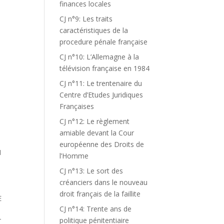
finances locales
CJ n°9: Les traits
caractéristiques de la
procedure pénale française
CJ n°10: L’Allemagne à la
télévision française en 1984
CJ n°11: Le trentenaire du
Centre d’Etudes Juridiques
Françaises
CJ n°12: Le règlement
amiable devant la Cour
européenne des Droits de
I
l’Homme
CJ n°13: Le sort des
créanciers dans le nouveau
droit français de la faillite
E
CJ n°14: Trente ans de
politique pénitentiaire
T