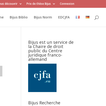
us découvrir
Prix de thèse Bijus
Connexion
me
Bijus Biblio
Bijus Norm
EDCJFA
Bijus est un service de
la Chaire de droit
public du Centre
juridique franco-
allemand
Bijus Recherche