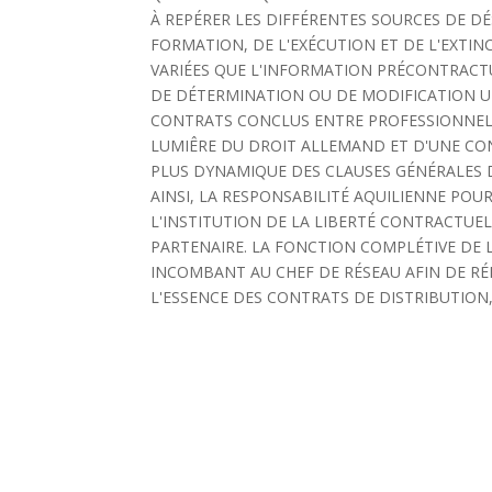
À REPÉRER LES DIFFÉRENTES SOURCES DE D
FORMATION, DE L'EXÉCUTION ET DE L'EXTIN
VARIÉES QUE L'INFORMATION PRÉCONTRACTU
DE DÉTERMINATION OU DE MODIFICATION UN
CONTRATS CONCLUS ENTRE PROFESSIONNELS,
LUMIÊRE DU DROIT ALLEMAND ET D'UNE CO
PLUS DYNAMIQUE DES CLAUSES GÉNÉRALES DU D
AINSI, LA RESPONSABILITÉ AQUILIENNE POU
L'INSTITUTION DE LA LIBERTÉ CONTRACTUE
PARTENAIRE. LA FONCTION COMPLÉTIVE DE 
INCOMBANT AU CHEF DE RÉSEAU AFIN DE RÉ
L'ESSENCE DES CONTRATS DE DISTRIBUTIO