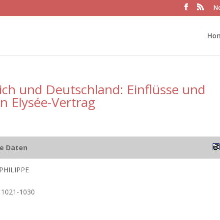
No
Ho
eich und Deutschland: Einflüsse und
n Elysée-Vertrag
he Daten
PHILIPPE
. 1021-1030