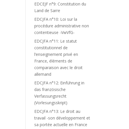
EDCEJF n°9: Constitution du
Land de Sarre
EDCJFA n°10: Loi sur la
procédure administrative non
contentieuse -VwVfG-
EDCJFA n°11: Le statut
constitutionnel de
l’enseignement privé en
France, éléments de
comparaison avec le droit
allemand
EDCJFA n°12: Einführung in
das französische
Verfassungsrecht
(Vorlesungsskript)
EDCJFA n°13: Le droit au
travail -son développement et
sa portée actuelle en France