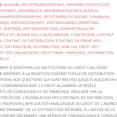
b-Kontrolle
,
BELIEFERUNGSVERTRAG
,
INFORMATIONSPFLICHT
,
IEFERANT
,
MISSBRAUCH
,
MISSBRÄUCHLICHE KLAUSELN
,
RAHMENVEREINBARUNG
,
RECHTSVERGLEICHGUNG
,
Schuldrecht
,
UBEN
,
VERTRAGSFREIHEIT
,
VERTRAGSHÄNDLERVERTRAG
,
T
,
VERTRIEB
,
VERTRIEBSVERTRAG
,
VORVERTRAGLICHE
PFLICHT
,
BONNE FOI
,
CLAUSE ABUSIVE
,
CONCESSION
,
CONTRAT
N
,
CONTRAT DE DISTRIBUTION
,
CONTRAT DE FRANCHISE
,
E
,
DISTRIBUTEUR
,
DISTRIBUTION
,
Droit civil
,
DROIT DES
IT DES OBLIGATIONS
,
DROIT PRIVE
,
FRANCHISE
,
INFORMATION
ELLE
ENT À IDENTIFIER LES INSTITUTIONS DU DROIT CIVIL DONT
RE INHÉRENT À LA RELATION CONTRACTUELLE DE DISTRIBUTION
UTIONS AUX QUESTIONS QUI SONT RESTÉES JUSQU'À AUJOURD'HU
 COMPARAISON AVEC LE DROIT ALLEMAND SE RÉVÊLE
ATS DE CONCESSION ET DE FRANCHISE, NÉGLIGÉE PAR LA
OTRE ÉTUDE. L'ASSIMILATION DES CONTRATS DE DISTRIBUTION
E PROPOSER L'APPLICATION ANALOGIQUE DU DROIT DE L'AGENC
E PRIMAIRE" DE LA DISTRIBUTION INTÉGRÉE, À L'INSTAR DE CE
PLUSIEURS DÉCENNIES. UNE APPROCHE CHRONOLOGIQUE CONDUI