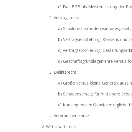
c) Das BGB als Meisterleistung der P
2. Vertragsrecht
a) Schuldrechtsmodernisierungsgesetz
b) Vertragsentstehung: Konsens und c
c) Vertragsstornierung: Gestaltungserk
d) Geschäftsgrundlagenlehre versus f
3. Deliktsrecht
a) Große versus kleine Generalklausel
b) Schadensersatz für mittelbare Schä
c) Konsequenzen: Quasi-vertragliche H
4. Verbraucherschutz
IV. Wirtschaftsrecht