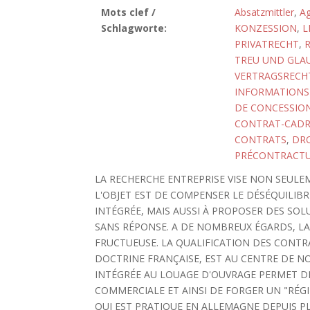
Mots clef /
Absatzmittler
,
Ag
Schlagworte:
KONZESSION
,
L
PRIVATRECHT
,
TREU UND GLA
VERTRAGSRECH
INFORMATIONS
DE CONCESSIO
CONTRAT-CADR
CONTRATS
,
DRO
PRÉCONTRACTU
LA RECHERCHE ENTREPRISE VISE NON SEULEM
L'OBJET EST DE COMPENSER LE DÉSÉQUILIB
INTÉGRÉE, MAIS AUSSI À PROPOSER DES SOL
SANS RÉPONSE. A DE NOMBREUX ÉGARDS, LA
FRUCTUEUSE. LA QUALIFICATION DES CONTR
DOCTRINE FRANÇAISE, EST AU CENTRE DE N
INTÉGRÉE AU LOUAGE D'OUVRAGE PERMET D
COMMERCIALE ET AINSI DE FORGER UN "RÉGIM
QUI EST PRATIQUE EN ALLEMAGNE DEPUIS 