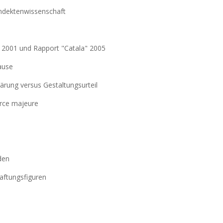
andektenwissenschaft
 2001 und Rapport "Catala" 2005
ause
lärung versus Gestaltungsurteil
orce majeure
n
den
aftungsfiguren