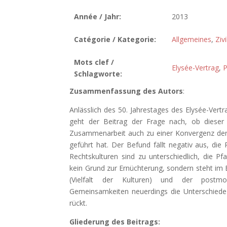
Année / Jahr:
2013
Catégorie / Kategorie:
Allgemeines
,
Zivi
Mots clef /
Elysée-Vertrag
,
Schlagworte:
Zusammenfassung des Autors
:
Anlässlich des 50. Jahrestages des Elysée-Vert
geht der Beitrag der Frage nach, ob dieser
Zusammenarbeit auch zu einer Konvergenz der
geführt hat. Der Befund fällt negativ aus, die
Rechtskulturen sind zu unterschiedlich, die Pf
kein Grund zur Ernüchterung, sondern steht im 
(Vielfalt der Kulturen) und der postmod
Gemeinsamkeiten neuerdings die Unterschiede (
rückt.
Gliederung des Beitrags: