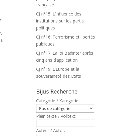
française
CJ n°15: L’influence des
S
institutions sur les partis
politiques
A
CJ n°16: Terrorisme et libertés
GE
publiques
CJ n°17: La loi Badinter après
cinq ans d’application
CJ n°19: L’Europe et la
R
souveraineté des Etats
Bijus Recherche
Catègorie / Kategorie:
Plein texte / Volltext:
Auteur / Autor: