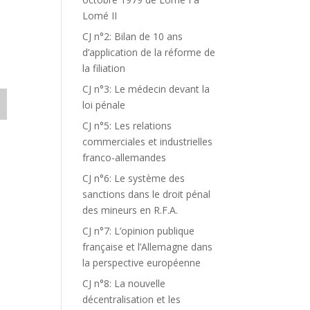
Lomé II
CJ n°2: Bilan de 10 ans
d’application de la réforme de
la filiation
CJ n°3: Le médecin devant la
loi pénale
CJ n°5: Les relations
commerciales et industrielles
franco-allemandes
CJ n°6: Le système des
sanctions dans le droit pénal
des mineurs en R.F.A.
CJ n°7: L’opinion publique
française et l’Allemagne dans
la perspective européenne
CJ n°8: La nouvelle
décentralisation et les