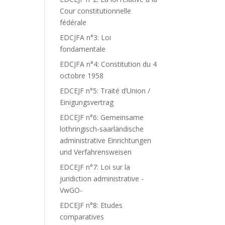
Cour constitutionnelle
fédérale
EDCJFA n°3: Loi
fondamentale
EDCJFA n°4: Constitution du 4
octobre 1958
EDCEJF n°5: Traité d’Union /
Einigungsvertrag
EDCEJF n°6: Gemeinsame
lothringisch-saarländische
administrative Einrichtungen
und Verfahrensweisen
EDCEJF n°7: Loi sur la
juridiction administrative -
VwGO-
EDCEJF n°8: Etudes
comparatives