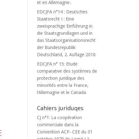
et en Allemagne-
EDCJFA n°14 : Deutsches
Staatsrecht I : Eine
zweisprachige Einführung in
die Staatsgrundlagen und in
das Staatsorganisationsrecht
der Bundesrepublik
Deutschland, 2. Auflage 2016
EDCJFA n° 15: Etude
comparative des systèmes de
protection juridique des
minorités entre la France,
l’Allemagne et le Canada
Cahiers juriduqes
CJ n°1: La coopération
commerciale dans la
E
Convention ACP- CEE du 31
octobre 1979 de Lomé I à