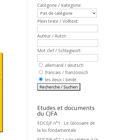
Catègorie / Kategorie:
Plein texte / Volltext:
Auteur / Autor:
Mot clef / Schlagwort:
allemand / deutsch
francais / französisch
les deux / beide
Etudes et documents
du CJFA
EDCEJF n°1 : Le Glossaire de
la loi fondamentale
EDCEJF n°2: La loi relative à la