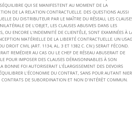
ÉSÉQUILIBRE QUI SE MANIFESTENT AU MOMENT DE LA
CTION DE LA RELATION CONTRACTUELLE. DES QUESTIONS AUSSI
ELLE DU DISTRIBUTEUR PAR LE MAÎTRE DU RÉSEAU, LES CLAUSE
ILATÉRALE DE L'OBJET, LES CLAUSES ABUSIVES DANS LES
 OU ENCORE L'INDEMNITÉ DE CLIENTÊLE, SONT EXAMINÉES À L
NCEPTION MATÉRIELLE DE LA LIBERTÉ CONTRACTUELLE. UN USA
ROIT CIVIL (ART. 1134, AL. 3 ET 1382 C. CIV.) SERAIT FÉCOND.
RRAIT REMÉDIER AU CAS OU LE CHEF DE RÉSEAU ABUSERAIT DE
LLE POUR IMPOSER DES CLAUSES DÉRAISONNABLES À SON
LA BONNE FOI AUTORISERAIT L'ÉLARGISSEMENT DES DEVOIRS
ÉQUILIBRER L'ÉCONOMIE DU CONTRAT, SANS POUR AUTANT NIE
N, CONTRATS DE SUBORDINATION ET NON D'INTÉRÈT COMMUN.