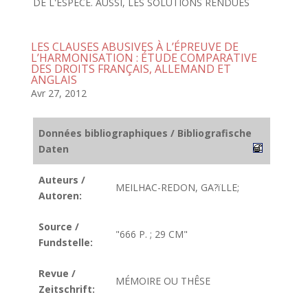
DE L'ESPECE. AUSSI, LES SOLUTIONS RENDUES
LES CLAUSES ABUSIVES À L’ÉPREUVE DE
L’HARMONISATION : ÉTUDE COMPARATIVE
DES DROITS FRANÇAIS, ALLEMAND ET
ANGLAIS
Avr 27, 2012
Données bibliographiques / Bibliografische
Daten
Auteurs /
MEILHAC-REDON, GA?ïLLE;
Autoren:
Source /
"666 P. ; 29 CM"
Fundstelle:
Revue /
MÉMOIRE OU THÊSE
Zeitschrift: