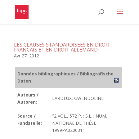
LES CLAUSES STANDARDISEES EN DROIT
FRANCAIS ET EN DROIT ALLEMAND
Avr 27, 2012
Données bibliographiques / Bibliografische
Daten
Auteurs /
LARDEUX, GWENDOLINE;
Autoren:
Source /
"2 VOL., 572 P. ; S.L. ; NUM.
Fundstelle:
NATIONAL DE THÊSE :
1999PA020031"