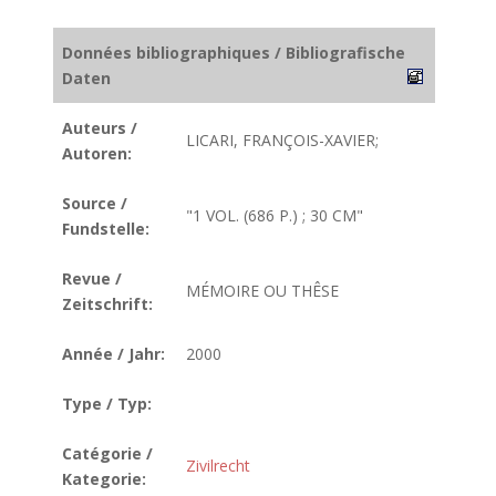
Données bibliographiques / Bibliografische
Daten
Auteurs /
LICARI, FRANÇOIS-XAVIER;
Autoren:
Source /
"1 VOL. (686 P.) ; 30 CM"
Fundstelle:
Revue /
MÉMOIRE OU THÊSE
Zeitschrift:
Année / Jahr:
2000
Type / Typ:
Catégorie /
Zivilrecht
Kategorie: