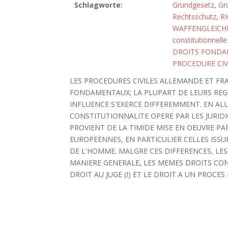
Schlagworte:
Grundgesetz
,
Gr
Rechtsschutz
,
R
WAFFENGLEICH
constitutionnelle
DROITS FOND
PROCEDURE CIV
LES PROCEDURES CIVILES ALLEMANDE ET FRA
FONDAMENTAUX; LA PLUPART DE LEURS REGL
INFLUENCE S'EXERCE DIFFEREMMENT. EN A
CONSTITUTIONNALITE OPERE PAR LES JURIDI
PROVIENT DE LA TIMIDE MISE EN OEUVRE PA
EUROPEENNES, EN PARTICULIER CELLES ISS
DE L'HOMME. MALGRE CES DIFFERENCES, LE
MANIERE GENERALE, LES MEMES DROITS CONS
DROIT AU JUGE (I) ET LE DROIT A UN PROCES E