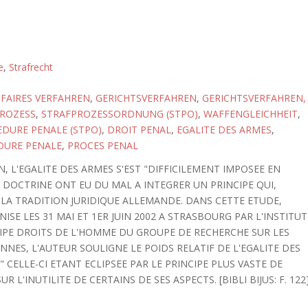
e
,
Strafrecht
FAIRES VERFAHREN
,
GERICHTSVERFAHREN
,
GERICHTSVERFAHREN,
ROZESS
,
STRAFPROZESSORDNUNG (STPO)
,
WAFFENGLEICHHEIT
,
DURE PENALE (STPO)
,
DROIT PENAL
,
EGALITE DES ARMES
,
DURE PENALE
,
PROCES PENAL
 L'EGALITE DES ARMES S'EST "DIFFICILEMENT IMPOSEE EN
 DOCTRINE ONT EU DU MAL A INTEGRER UN PRINCIPE QUI,
LA TRADITION JURIDIQUE ALLEMANDE. DANS CETTE ETUDE,
SE LES 31 MAI ET 1ER JUIN 2002 A STRASBOURG PAR L'INSTITUT
IPE DROITS DE L'HOMME DU GROUPE DE RECHERCHE SUR LES
NES, L'AUTEUR SOULIGNE LE POIDS RELATIF DE L'EGALITE DES
CELLE-CI ETANT ECLIPSEE PAR LE PRINCIPE PLUS VASTE DE
R L'INUTILITE DE CERTAINS DE SES ASPECTS. [BIBLI BIJUS: F. 122