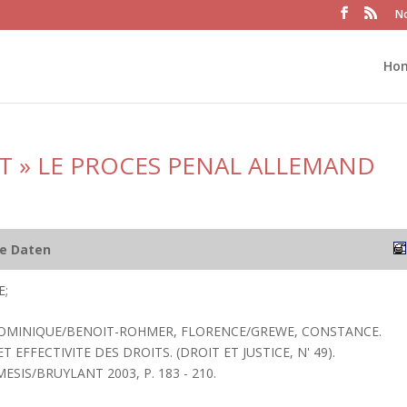
No
Ho
 ET » LE PROCES PENAL ALLEMAND
he Daten
E;
DOMINIQUE/BENOIT-ROHMER, FLORENCE/GREWE, CONSTANCE.
 EFFECTIVITE DES DROITS. (DROIT ET JUSTICE, N' 49).
ESIS/BRUYLANT 2003, P. 183 - 210.