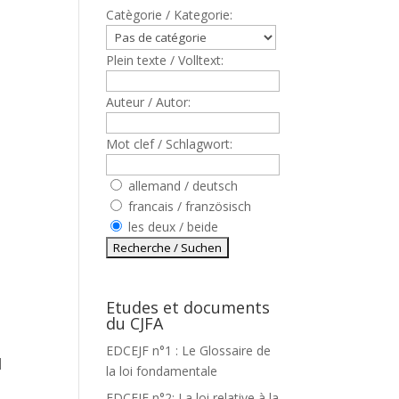
Catègorie / Kategorie:
Plein texte / Volltext:
Auteur / Autor:
Mot clef / Schlagwort:
allemand / deutsch
francais / französisch
les deux / beide
Etudes et documents
du CJFA
EDCEJF n°1 : Le Glossaire de
]
la loi fondamentale
EDCEJF n°2: La loi relative à la