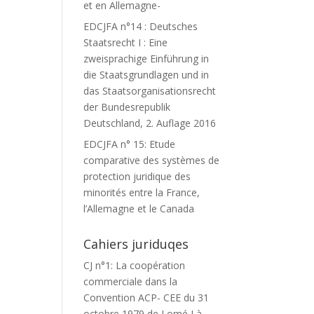
et en Allemagne-
EDCJFA n°14 : Deutsches
Staatsrecht I : Eine
zweisprachige Einführung in
die Staatsgrundlagen und in
das Staatsorganisationsrecht
der Bundesrepublik
Deutschland, 2. Auflage 2016
EDCJFA n° 15: Etude
comparative des systèmes de
protection juridique des
minorités entre la France,
l’Allemagne et le Canada
Cahiers juriduqes
CJ n°1: La coopération
commerciale dans la
Convention ACP- CEE du 31
octobre 1979 de Lomé I à