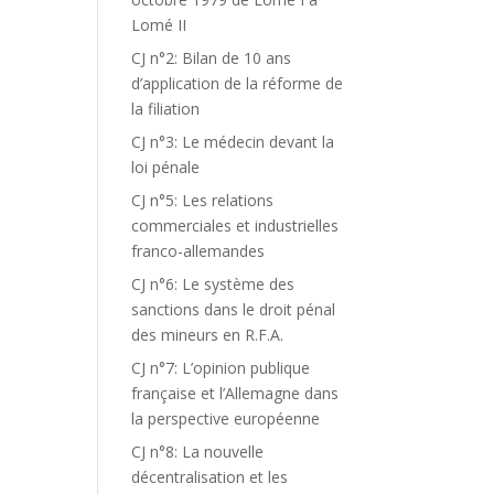
Lomé II
CJ n°2: Bilan de 10 ans
d’application de la réforme de
la filiation
CJ n°3: Le médecin devant la
loi pénale
CJ n°5: Les relations
commerciales et industrielles
franco-allemandes
CJ n°6: Le système des
sanctions dans le droit pénal
des mineurs en R.F.A.
CJ n°7: L’opinion publique
française et l’Allemagne dans
la perspective européenne
CJ n°8: La nouvelle
décentralisation et les