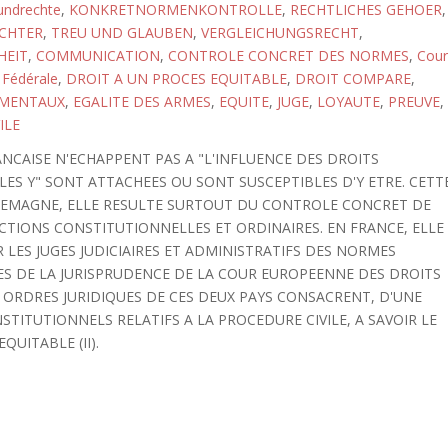
undrechte
,
KONKRETNORMENKONTROLLE
,
RECHTLICHES GEHOER
,
ICHTER
,
TREU UND GLAUBEN
,
VERGLEICHUNGSRECHT
,
HEIT
,
COMMUNICATION
,
CONTROLE CONCRET DES NORMES
,
Cour
 Fédérale
,
DROIT A UN PROCES EQUITABLE
,
DROIT COMPARE
,
AMENTAUX
,
EGALITE DES ARMES
,
EQUITE
,
JUGE
,
LOYAUTE
,
PREUVE
,
ILE
NCAISE N'ECHAPPENT PAS A "L'INFLUENCE DES DROITS
ES Y" SONT ATTACHEES OU SONT SUSCEPTIBLES D'Y ETRE. CETT
LLEMAGNE, ELLE RESULTE SURTOUT DU CONTROLE CONCRET DE
CTIONS CONSTITUTIONNELLES ET ORDINAIRES. EN FRANCE, ELLE
R LES JUGES JUDICIAIRES ET ADMINISTRATIFS DES NORMES
UES DE LA JURISPRUDENCE DE LA COUR EUROPEENNE DES DROITS
S ORDRES JURIDIQUES DE CES DEUX PAYS CONSACRENT, D'UNE
TITUTIONNELS RELATIFS A LA PROCEDURE CIVILE, A SAVOIR LE
QUITABLE (II).