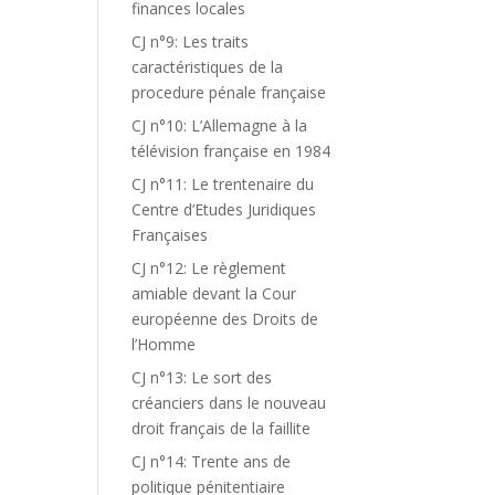
finances locales
CJ n°9: Les traits
caractéristiques de la
procedure pénale française
CJ n°10: L’Allemagne à la
télévision française en 1984
CJ n°11: Le trentenaire du
Centre d’Etudes Juridiques
Françaises
CJ n°12: Le règlement
amiable devant la Cour
européenne des Droits de
l’Homme
CJ n°13: Le sort des
créanciers dans le nouveau
droit français de la faillite
CJ n°14: Trente ans de
politique pénitentiaire