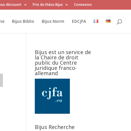
us découvrir
Prix de thèse Bijus
Connexion
me
Bijus Biblio
Bijus Norm
EDCJFA
Bijus est un service de
la Chaire de droit
public du Centre
juridique franco-
allemand
Bijus Recherche