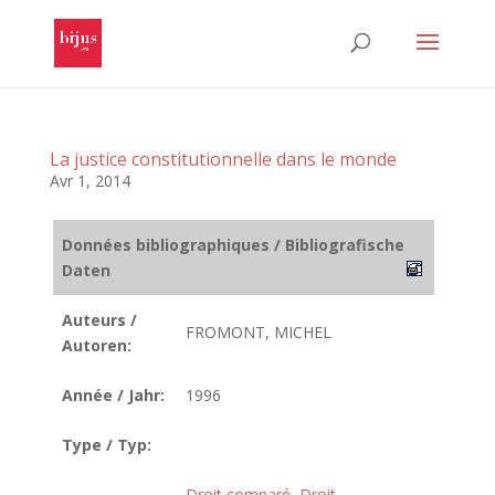
La justice constitutionnelle dans le monde
Avr 1, 2014
Données bibliographiques / Bibliografische
Daten
Auteurs /
FROMONT, MICHEL
Autoren:
Année / Jahr:
1996
Type / Typ:
Droit comparé
,
Droit