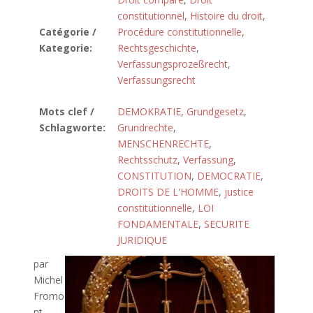
constitutionnel
,
Histoire du droit
,
Catégorie /
Procédure constitutionnelle
,
Kategorie:
Rechtsgeschichte
,
Verfassungsprozeßrecht
,
Verfassungsrecht
Mots clef /
DEMOKRATIE
,
Grundgesetz
,
Schlagworte:
Grundrechte
,
MENSCHENRECHTE
,
Rechtsschutz
,
Verfassung
,
CONSTITUTION
,
DEMOCRATIE
,
DROITS DE L'HOMME
,
justice
constitutionnelle
,
LOI
FONDAMENTALE
,
SECURITE
JURIDIQUE
par
Michel
Fromo
nt