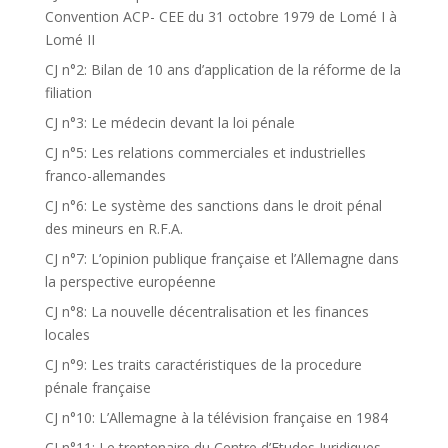
Convention ACP- CEE du 31 octobre 1979 de Lomé I à
Lomé II
CJ n°2: Bilan de 10 ans d’application de la réforme de la
filiation
CJ n°3: Le médecin devant la loi pénale
CJ n°5: Les relations commerciales et industrielles
franco-allemandes
CJ n°6: Le système des sanctions dans le droit pénal
des mineurs en R.F.A.
CJ n°7: L’opinion publique française et l’Allemagne dans
la perspective européenne
CJ n°8: La nouvelle décentralisation et les finances
locales
CJ n°9: Les traits caractéristiques de la procedure
pénale française
CJ n°10: L’Allemagne à la télévision française en 1984
CJ n°11: Le trentenaire du Centre d’Etudes Juridiques