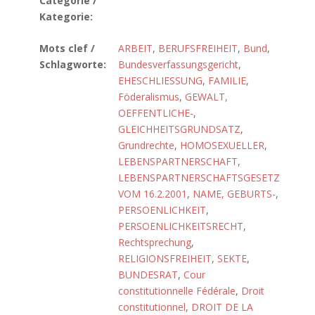
Catégorie /
Kategorie:
Mots clef /
ARBEIT
,
BERUFSFREIHEIT
,
Bund
,
Schlagworte:
Bundesverfassungsgericht
,
EHESCHLIESSUNG
,
FAMILIE
,
Föderalismus
,
GEWALT,
OEFFENTLICHE-
,
GLEICHHEITSGRUNDSATZ
,
Grundrechte
,
HOMOSEXUELLER
,
LEBENSPARTNERSCHAFT
,
LEBENSPARTNERSCHAFTSGESETZ
VOM 16.2.2001
,
NAME, GEBURTS-
,
PERSOENLICHKEIT
,
PERSOENLICHKEITSRECHT
,
Rechtsprechung
,
RELIGIONSFREIHEIT
,
SEKTE
,
BUNDESRAT
,
Cour
constitutionnelle Fédérale
,
Droit
constitutionnel
,
DROIT DE LA