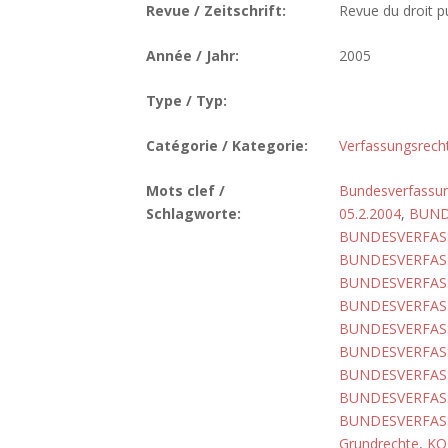
Revue / Zeitschrift:
Revue du droit pu
Année / Jahr:
2005
Type / Typ:
Catégorie / Kategorie:
Verfassungsrech
Mots clef /
Bundesverfassun
Schlagworte:
05.2.2004
,
BUND
BUNDESVERFASS
BUNDESVERFASS
BUNDESVERFASS
BUNDESVERFASS
BUNDESVERFASS
BUNDESVERFASS
BUNDESVERFASS
BUNDESVERFASS
BUNDESVERFASS
Grundrechte
,
KO