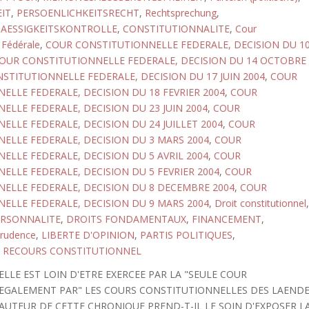
IT
,
PERSOENLICHKEITSRECHT
,
Rechtsprechung
,
AESSIGKEITSKONTROLLE
,
CONSTITUTIONNALITE
,
Cour
 Fédérale
,
COUR CONSTITUTIONNELLE FEDERALE, DECISION DU 1
OUR CONSTITUTIONNELLE FEDERALE, DECISION DU 14 OCTOBRE
STITUTIONNELLE FEDERALE, DECISION DU 17 JUIN 2004
,
COUR
ELLE FEDERALE, DECISION DU 18 FEVRIER 2004
,
COUR
ELLE FEDERALE, DECISION DU 23 JUIN 2004
,
COUR
ELLE FEDERALE, DECISION DU 24 JUILLET 2004
,
COUR
ELLE FEDERALE, DECISION DU 3 MARS 2004
,
COUR
ELLE FEDERALE, DECISION DU 5 AVRIL 2004
,
COUR
ELLE FEDERALE, DECISION DU 5 FEVRIER 2004
,
COUR
ELLE FEDERALE, DECISION DU 8 DECEMBRE 2004
,
COUR
ELLE FEDERALE, DECISION DU 9 MARS 2004
,
Droit constitutionnel
,
ERSONNALITE
,
DROITS FONDAMENTAUX
,
FINANCEMENT
,
prudence
,
LIBERTE D'OPINION
,
PARTIS POLITIQUES
,
,
RECOURS CONSTITUTIONNEL
LLE EST LOIN D'ETRE EXERCEE PAR LA "SEULE COUR
T EGALEMENT PAR" LES COURS CONSTITUTIONNELLES DES LAEND
L'AUTEUR DE CETTE CHRONIQUE PREND-T-IL LE SOIN D'EXPOSER L