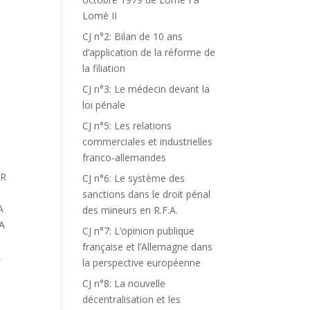
Lomé II
CJ n°2: Bilan de 10 ans
d’application de la réforme de
la filiation
CJ n°3: Le médecin devant la
loi pénale
CJ n°5: Les relations
commerciales et industrielles
franco-allemandes
UR
CJ n°6: Le système des
sanctions dans le droit pénal
A
des mineurs en R.F.A.
A
CJ n°7: L’opinion publique
E
française et l’Allemagne dans
A
la perspective européenne
CJ n°8: La nouvelle
décentralisation et les