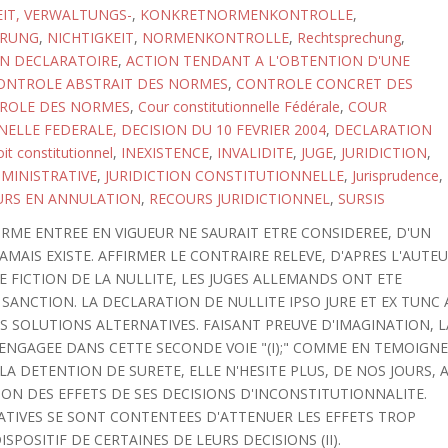
IT, VERWALTUNGS-
,
KONKRETNORMENKONTROLLE
,
ERUNG
,
NICHTIGKEIT
,
NORMENKONTROLLE
,
Rechtsprechung
,
N DECLARATOIRE
,
ACTION TENDANT A L'OBTENTION D'UNE
ONTROLE ABSTRAIT DES NORMES
,
CONTROLE CONCRET DES
ROLE DES NORMES
,
Cour constitutionnelle Fédérale
,
COUR
ELLE FEDERALE, DECISION DU 10 FEVRIER 2004
,
DECLARATION
it constitutionnel
,
INEXISTENCE
,
INVALIDITE
,
JUGE
,
JURIDICTION
,
DMINISTRATIVE
,
JURIDICTION CONSTITUTIONNELLE
,
Jurisprudence
,
URS EN ANNULATION
,
RECOURS JURIDICTIONNEL
,
SURSIS
ORME ENTREE EN VIGUEUR NE SAURAIT ETRE CONSIDEREE, D'UN
MAIS EXISTE. AFFIRMER LE CONTRAIRE RELEVE, D'APRES L'AUTE
TTE FICTION DE LA NULLITE, LES JUGES ALLEMANDS ONT ETE
ANCTION. LA DECLARATION DE NULLITE IPSO JURE ET EX TUNC 
ES SOLUTIONS ALTERNATIVES. FAISANT PREUVE D'IMAGINATION, L
ENGAGEE DANS CETTE SECONDE VOIE "(I);" COMME EN TEMOIGN
 LA DETENTION DE SURETE, ELLE N'HESITE PLUS, DE NOS JOURS, 
ON DES EFFETS DE SES DECISIONS D'INCONSTITUTIONNALITE.
RATIVES SE SONT CONTENTEES D'ATTENUER LES EFFETS TROP
SPOSITIF DE CERTAINES DE LEURS DECISIONS (II).