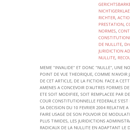
GERICHTSBARKE
NICHTIGERKLA
RICHTER
,
ACTIO
PRESTATION
,
C
NORMES
,
CONT
CONSTITUTIONN
DE NULLITE
,
Dro
JURIDICTION A
NULLITE
,
RECO
MEME "INVALIDE" ET DONC "NULLE", UNE N
POINT DE VUE THEORIQUE, COMME N'AVOIR JA
DE CET ARTICLE, DE LA FICTION. FACE A CE
AMENES A CONCEVOIR D'AUTRES FORMES DE S
ETE SOIT MODIFIEE, SOIT REMPLACEE PAR D
COUR CONSTITUTIONNELLE FEDERALE S'EST 
SA DECISION DU 10 FEVRIER 2004 RELATIVE A
FAIRE USAGE DE SON POUVOIR DE MODULATI
PLUS TIMIDES, LES JURIDICTIONS ADMINIST
RADICAUX DE LA NULLITE EN ADAPTANT LE DI