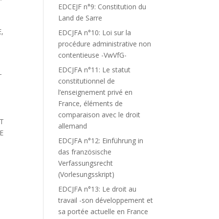
EDCEJF n°9: Constitution du
Land de Sarre
,
EDCJFA n°10: Loi sur la
procédure administrative non
contentieuse -VwVfG-
EDCJFA n°11: Le statut
T
constitutionnel de
l’enseignement privé en
France, éléments de
comparaison avec le droit
RT
allemand
E
EDCJFA n°12: Einführung in
das französische
Verfassungsrecht
(Vorlesungsskript)
EDCJFA n°13: Le droit au
travail -son développement et
sa portée actuelle en France