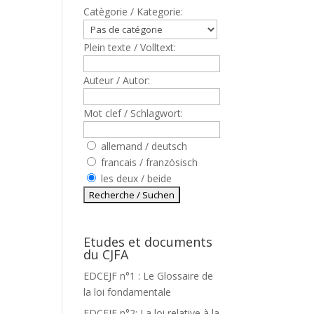
Catègorie / Kategorie:
Plein texte / Volltext:
Auteur / Autor:
Mot clef / Schlagwort:
allemand / deutsch
francais / französisch
les deux / beide
Etudes et documents
du CJFA
EDCEJF n°1 : Le Glossaire de
la loi fondamentale
EDCEJF n°2: La loi relative à la