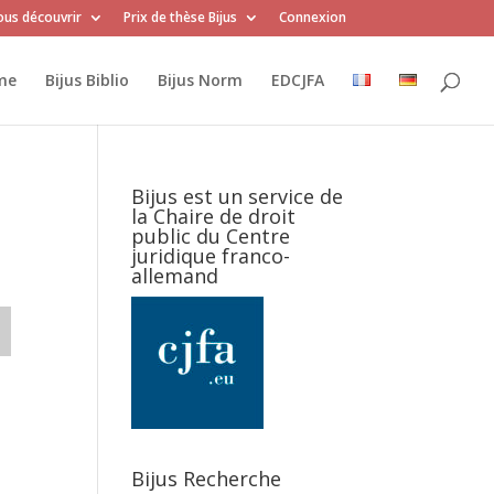
us découvrir
Prix de thèse Bijus
Connexion
me
Bijus Biblio
Bijus Norm
EDCJFA
Bijus est un service de
la Chaire de droit
public du Centre
juridique franco-
allemand
Bijus Recherche