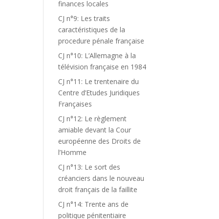
finances locales
CJ n°9: Les traits
caractéristiques de la
procedure pénale française
CJ n°10: L’Allemagne à la
télévision française en 1984
CJ n°11: Le trentenaire du
Centre d’Etudes Juridiques
Françaises
CJ n°12: Le règlement
amiable devant la Cour
européenne des Droits de
l’Homme
CJ n°13: Le sort des
créanciers dans le nouveau
droit français de la faillite
CJ n°14: Trente ans de
politique pénitentiaire