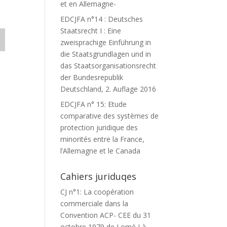
et en Allemagne-
EDCJFA n°14 : Deutsches
Staatsrecht I : Eine
zweisprachige Einführung in
die Staatsgrundlagen und in
das Staatsorganisationsrecht
der Bundesrepublik
Deutschland, 2. Auflage 2016
EDCJFA n° 15: Etude
comparative des systèmes de
protection juridique des
minorités entre la France,
l’Allemagne et le Canada
Cahiers juriduqes
CJ n°1: La coopération
commerciale dans la
Convention ACP- CEE du 31
octobre 1979 de Lomé I à