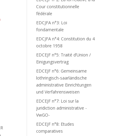
Cour constitutionnelle
fédérale
0
EDCJFA n°3: Loi
fondamentale
EDCJFA n°4: Constitution du 4
octobre 1958
EDCEJF n°5: Traité d’Union /
Einigungsvertrag
EDCEJF n°6: Gemeinsame
lothringisch-saarländische
administrative Einrichtungen
und Verfahrensweisen
EDCEJF n°7: Loi sur la
juridiction administrative -
VwGO-
EDCEJF n°8: Etudes
ER
comparatives
A