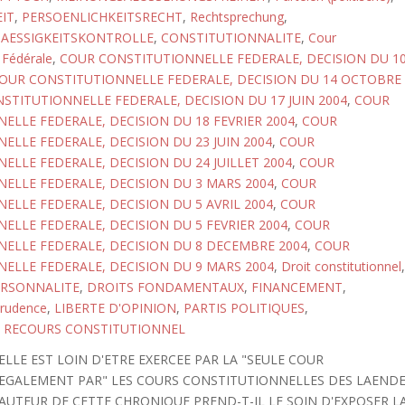
IT
,
PERSOENLICHKEITSRECHT
,
Rechtsprechung
,
AESSIGKEITSKONTROLLE
,
CONSTITUTIONNALITE
,
Cour
 Fédérale
,
COUR CONSTITUTIONNELLE FEDERALE, DECISION DU 1
OUR CONSTITUTIONNELLE FEDERALE, DECISION DU 14 OCTOBRE
STITUTIONNELLE FEDERALE, DECISION DU 17 JUIN 2004
,
COUR
ELLE FEDERALE, DECISION DU 18 FEVRIER 2004
,
COUR
ELLE FEDERALE, DECISION DU 23 JUIN 2004
,
COUR
ELLE FEDERALE, DECISION DU 24 JUILLET 2004
,
COUR
ELLE FEDERALE, DECISION DU 3 MARS 2004
,
COUR
ELLE FEDERALE, DECISION DU 5 AVRIL 2004
,
COUR
ELLE FEDERALE, DECISION DU 5 FEVRIER 2004
,
COUR
ELLE FEDERALE, DECISION DU 8 DECEMBRE 2004
,
COUR
ELLE FEDERALE, DECISION DU 9 MARS 2004
,
Droit constitutionnel
,
ERSONNALITE
,
DROITS FONDAMENTAUX
,
FINANCEMENT
,
prudence
,
LIBERTE D'OPINION
,
PARTIS POLITIQUES
,
,
RECOURS CONSTITUTIONNEL
LLE EST LOIN D'ETRE EXERCEE PAR LA "SEULE COUR
T EGALEMENT PAR" LES COURS CONSTITUTIONNELLES DES LAEND
L'AUTEUR DE CETTE CHRONIQUE PREND-T-IL LE SOIN D'EXPOSER L