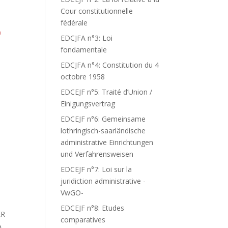
Cour constitutionnelle
fédérale
0
EDCJFA n°3: Loi
fondamentale
EDCJFA n°4: Constitution du 4
octobre 1958
EDCEJF n°5: Traité d’Union /
Einigungsvertrag
EDCEJF n°6: Gemeinsame
lothringisch-saarländische
administrative Einrichtungen
und Verfahrensweisen
EDCEJF n°7: Loi sur la
juridiction administrative -
VwGO-
EDCEJF n°8: Etudes
ER
comparatives
A