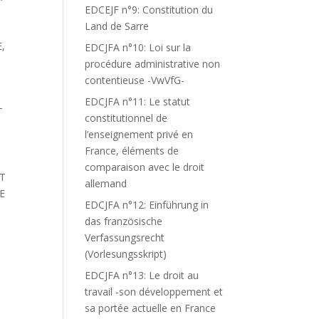
EDCEJF n°9: Constitution du
Land de Sarre
,
EDCJFA n°10: Loi sur la
procédure administrative non
contentieuse -VwVfG-
EDCJFA n°11: Le statut
T
constitutionnel de
l’enseignement privé en
France, éléments de
comparaison avec le droit
RT
allemand
E
EDCJFA n°12: Einführung in
das französische
Verfassungsrecht
(Vorlesungsskript)
EDCJFA n°13: Le droit au
travail -son développement et
sa portée actuelle en France