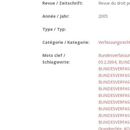
Revue / Zeitschrift:
Revue du droit pu
Année / Jahr:
2005
Type / Typ:
Catégorie / Kategorie:
Verfassungsrech
Mots clef /
Bundesverfassun
Schlagworte:
05.2.2004
,
BUND
BUNDESVERFASS
BUNDESVERFASS
BUNDESVERFASS
BUNDESVERFASS
BUNDESVERFASS
BUNDESVERFASS
BUNDESVERFASS
BUNDESVERFASS
BUNDESVERFASS
Grundrechte
,
KO