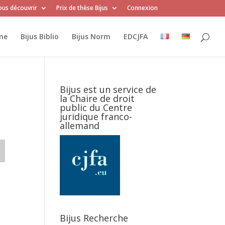
us découvrir
Prix de thèse Bijus
Connexion
me
Bijus Biblio
Bijus Norm
EDCJFA
Bijus est un service de
la Chaire de droit
public du Centre
juridique franco-
allemand
Bijus Recherche