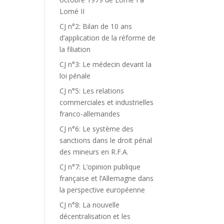
Lomé II
CJ n°2: Bilan de 10 ans
d’application de la réforme de
la filiation
CJ n°3: Le médecin devant la
loi pénale
CJ n°5: Les relations
commerciales et industrielles
franco-allemandes
CJ n°6: Le système des
sanctions dans le droit pénal
des mineurs en R.F.A.
CJ n°7: L’opinion publique
française et l’Allemagne dans
la perspective européenne
CJ n°8: La nouvelle
décentralisation et les