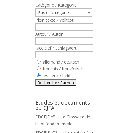
Catègorie / Kategorie:
Plein texte / Volltext:
Auteur / Autor:
Mot clef / Schlagwort:
allemand / deutsch
francais / französisch
les deux / beide
Etudes et documents
du CJFA
EDCEJF n°1 : Le Glossaire de
la loi fondamentale
EDCEJF n°2: La loi relative à la