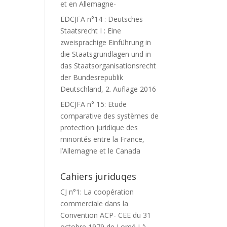
et en Allemagne-
EDCJFA n°14 : Deutsches
Staatsrecht I : Eine
zweisprachige Einführung in
die Staatsgrundlagen und in
das Staatsorganisationsrecht
der Bundesrepublik
Deutschland, 2. Auflage 2016
EDCJFA n° 15: Etude
comparative des systèmes de
protection juridique des
minorités entre la France,
l’Allemagne et le Canada
Cahiers juriduqes
CJ n°1: La coopération
commerciale dans la
Convention ACP- CEE du 31
octobre 1979 de Lomé I à