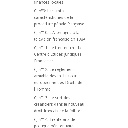
finances locales
CJ n°9: Les traits
caractéristiques de la
procedure pénale française
CJ n°10: L’Allemagne à la
télévision française en 1984
CJ n°11: Le trentenaire du
Centre d’Etudes Juridiques
Françaises
CJ n°12: Le règlement
amiable devant la Cour
européenne des Droits de
l’Homme
CJ n°13: Le sort des
créanciers dans le nouveau
droit français de la faillite
CJ n°14: Trente ans de
politique pénitentiaire