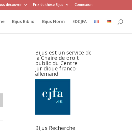
us découvrir
Prix de thèse Bijus
Connexion
me
Bijus Biblio
Bijus Norm
EDCJFA
Bijus est un service de
la Chaire de droit
public du Centre
juridique franco-
allemand
Bijus Recherche