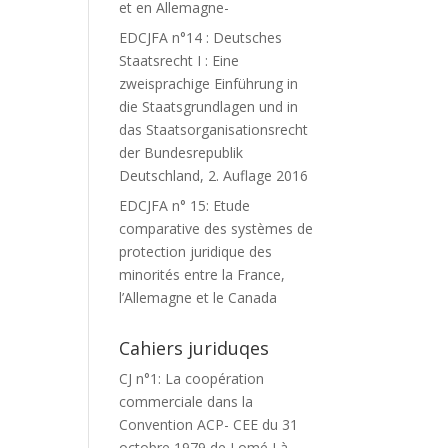
et en Allemagne-
EDCJFA n°14 : Deutsches
Staatsrecht I : Eine
zweisprachige Einführung in
die Staatsgrundlagen und in
das Staatsorganisationsrecht
der Bundesrepublik
Deutschland, 2. Auflage 2016
EDCJFA n° 15: Etude
comparative des systèmes de
protection juridique des
minorités entre la France,
l’Allemagne et le Canada
Cahiers juriduqes
CJ n°1: La coopération
commerciale dans la
Convention ACP- CEE du 31
octobre 1979 de Lomé I à