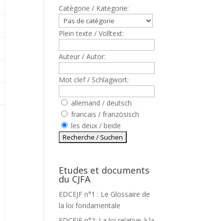
Catègorie / Kategorie:
Plein texte / Volltext:
Auteur / Autor:
Mot clef / Schlagwort:
allemand / deutsch
francais / französisch
les deux / beide
Etudes et documents
du CJFA
EDCEJF n°1 : Le Glossaire de
la loi fondamentale
EDCEJF n°2: La loi relative à la