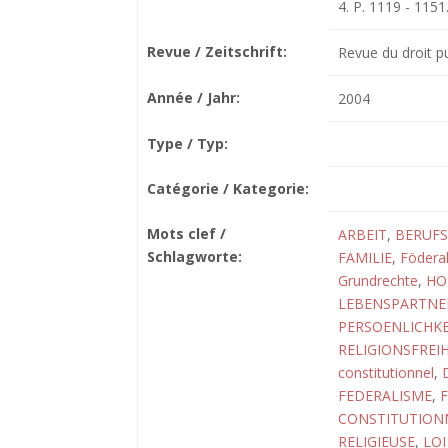
4. P. 1119 - 1151
Revue / Zeitschrift:
Revue du droit pu
Année / Jahr:
2004
Type / Typ:
Catégorie / Kategorie:
Mots clef /
ARBEIT
,
BERUFS
Schlagworte:
FAMILIE
,
Födera
Grundrechte
,
HO
LEBENSPARTNER
PERSOENLICHKE
RELIGIONSFREIH
constitutionnel
,
FEDERALISME
,
CONSTITUTION
RELIGIEUSE
,
LOI