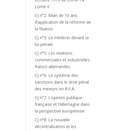
Lomé II
CJ n°2: Bilan de 10 ans
d’application de la réforme de
la filiation
CJ n°3: Le médecin devant la
loi pénale
CJ n°5: Les relations
commerciales et industrielles
franco-allemandes
CJ n°6: Le système des
sanctions dans le droit pénal
des mineurs en R.F.A.
CJ n°7: L’opinion publique
française et l’Allemagne dans
la perspective européenne
CJ n°8: La nouvelle
décentralisation et les