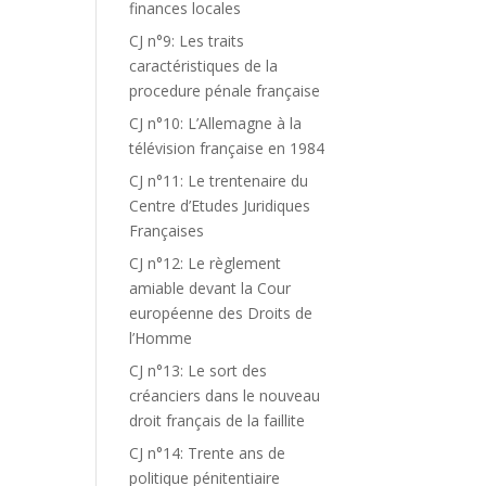
finances locales
CJ n°9: Les traits
caractéristiques de la
procedure pénale française
CJ n°10: L’Allemagne à la
télévision française en 1984
CJ n°11: Le trentenaire du
Centre d’Etudes Juridiques
Françaises
CJ n°12: Le règlement
amiable devant la Cour
européenne des Droits de
l’Homme
CJ n°13: Le sort des
créanciers dans le nouveau
droit français de la faillite
CJ n°14: Trente ans de
politique pénitentiaire