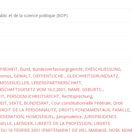
.
blic et de la science politique (RDP)
FREIHEIT
,
Bund
,
Bundesverfassungsgericht
,
EHESCHLIESSUNG
,
lismus
,
GEWALT, OEFFENTLICHE-
,
GLEICHHEITSGRUNDSATZ
,
MOSEXUELLER
,
LEBENSPARTNERSCHAFT
,
SCHAFTSGESETZ VOM 16.2.2001
,
NAME, GEBURTS-
,
IT
,
PERSOENLICHKEITSRECHT
,
Rechtsprechung
,
EIT
,
SEKTE
,
BUNDESRAT
,
Cour constitutionnelle Fédérale
,
Droit
DROIT DE LA PERSONNALITE
,
DROITS FONDAMENTAUX
,
FAMILLE
,
FEDERATION
,
HOMOSEXUEL
,
Jurisprudence
,
JURISPRUDENCE
NELLE
,
LAENDER
,
LIBERTE DE LA PROFESSION
,
LIBERTE
 DU 16 FEVRIER 2001 (PARTENARIAT DE VIE)
,
MARIAGE
,
NOM
,
NOM