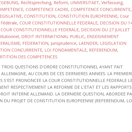
ZGEBUNG
,
Rechtsprechung
,
Reform
,
UNIVERSITAET
,
Verfassung
,
OMPETENCE
,
COMPETENCE CADRE
,
COMPETENCE CONCURRENTE
,
GISLATIVE
,
CONSTITUTION
,
CONSTITUTION EUROPEENNE
,
Cour
 Fédérale
,
COUR CONSTITUTIONNELLE FEDERALE, DECISION DU 1
,
COUR CONSTITUTIONNELLE FEDERALE, DECISION DU 27 JUILLET
titutionnel
,
DROIT INTERNATIONAL PUBLIC
,
ENSEIGNEMENT
ERALISME
,
FEDERATION
,
Jurisprudence
,
LAENDER
,
LEGISLATION
ATION CONCURRENTE
,
LOI FONDAMENTALE
,
REFERENDUM
,
RTITION DES COMPETENCES
E TROIS QUESTIONS D'ORDRE CONSTITUTIONNEL AYANT FAIT
 ALLEMAGNE, AU COURS DE CES DERNIERES ANNEES. LA PREMIER
ES S'EST PRONONCEE LA COUR CONSTITUTIONNELLE FEDERALE L
RNENT RESPECTIVEMENT LA REFORME DE L'ETAT ET LES RAPPORTS
DROIT INTERNE ALLEMAND. LA DERNIERE QUESTION, ABORDEE P
ION DU PROJET DE CONSTITUTION EUROPEENNE (REFERENDUM, LO