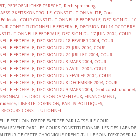
IT
,
PERSOENLICHKEITSRECHT
,
Rechtsprechung
,
AESSIGKEITSKONTROLLE
,
CONSTITUTIONNALITE
,
Cour
 Fédérale
,
COUR CONSTITUTIONNELLE FEDERALE, DECISION DU 1
OUR CONSTITUTIONNELLE FEDERALE, DECISION DU 14 OCTOBRE
STITUTIONNELLE FEDERALE, DECISION DU 17 JUIN 2004
,
COUR
ELLE FEDERALE, DECISION DU 18 FEVRIER 2004
,
COUR
ELLE FEDERALE, DECISION DU 23 JUIN 2004
,
COUR
ELLE FEDERALE, DECISION DU 24 JUILLET 2004
,
COUR
ELLE FEDERALE, DECISION DU 3 MARS 2004
,
COUR
ELLE FEDERALE, DECISION DU 5 AVRIL 2004
,
COUR
ELLE FEDERALE, DECISION DU 5 FEVRIER 2004
,
COUR
ELLE FEDERALE, DECISION DU 8 DECEMBRE 2004
,
COUR
ELLE FEDERALE, DECISION DU 9 MARS 2004
,
Droit constitutionnel
,
ERSONNALITE
,
DROITS FONDAMENTAUX
,
FINANCEMENT
,
prudence
,
LIBERTE D'OPINION
,
PARTIS POLITIQUES
,
,
RECOURS CONSTITUTIONNEL
LLE EST LOIN D'ETRE EXERCEE PAR LA "SEULE COUR
T EGALEMENT PAR" LES COURS CONSTITUTIONNELLES DES LAEND
L'AUTEUR DE CETTE CHRONIQUE PREND-T-IL LE SOIN D'EXPOSER L