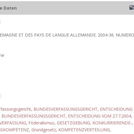
he Daten
;
LLEMAGNE ET DES PAYS DE LANGUE ALLEMANDE. 2004-36. NUMER
ne
t
fassungsgericht
,
BUNDESVERFASSUNGSGERICHT, ENTSCHEIDUNG
,
BUNDESVERFASSUNGSGERICHT, ENTSCHEIDUNG VOM 27.7.2004
,
 VERFASSUNG
,
Föderalismus
,
GESETZGEBUNG, KONKURRIERENDE-
,
GSKOMPETENZ
,
Grundgesetz
,
KOMPETENZVERTEILUNG
,