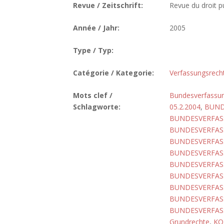
Revue / Zeitschrift:
Revue du droit pu
Année / Jahr:
2005
Type / Typ:
Catégorie / Kategorie:
Verfassungsrech
Mots clef /
Bundesverfassun
Schlagworte:
05.2.2004
,
BUND
BUNDESVERFASS
BUNDESVERFASS
BUNDESVERFASS
BUNDESVERFASS
BUNDESVERFASS
BUNDESVERFASS
BUNDESVERFASS
BUNDESVERFASS
BUNDESVERFASS
Grundrechte
,
KO