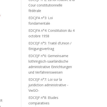
Cour constitutionnelle
fédérale
0
EDCJFA n°3: Loi
fondamentale
EDCJFA n°4: Constitution du 4
octobre 1958
EDCEJF n°5: Traité d’Union /
Einigungsvertrag
EDCEJF n°6: Gemeinsame
lothringisch-saarländische
administrative Einrichtungen
und Verfahrensweisen
EDCEJF n°7: Loi sur la
juridiction administrative -
VwGO-
EDCEJF n°8: Etudes
ER
comparatives
A