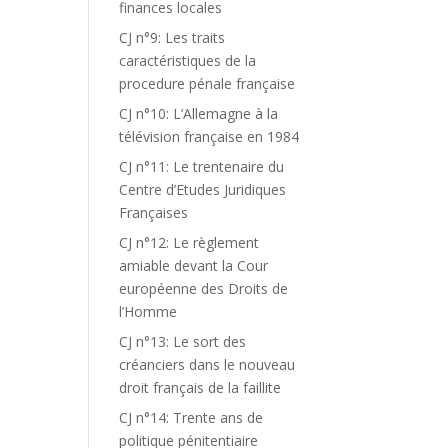
finances locales
CJ n°9: Les traits
caractéristiques de la
procedure pénale française
CJ n°10: L’Allemagne à la
télévision française en 1984
CJ n°11: Le trentenaire du
Centre d’Etudes Juridiques
Françaises
CJ n°12: Le règlement
amiable devant la Cour
européenne des Droits de
l’Homme
CJ n°13: Le sort des
créanciers dans le nouveau
droit français de la faillite
CJ n°14: Trente ans de
politique pénitentiaire