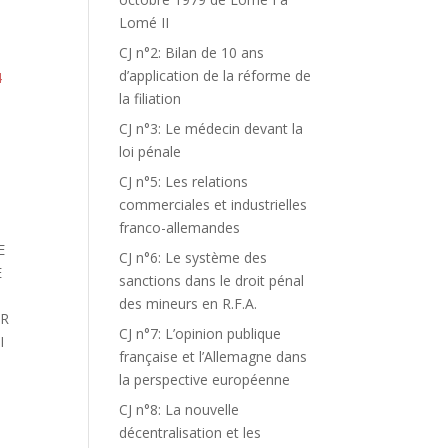
Lomé II
CJ n°2: Bilan de 10 ans
d’application de la réforme de
4
la filiation
CJ n°3: Le médecin devant la
loi pénale
CJ n°5: Les relations
commerciales et industrielles
franco-allemandes
E
CJ n°6: Le système des
E
sanctions dans le droit pénal
des mineurs en R.F.A.
AR
CJ n°7: L’opinion publique
I
française et l’Allemagne dans
la perspective européenne
CJ n°8: La nouvelle
décentralisation et les