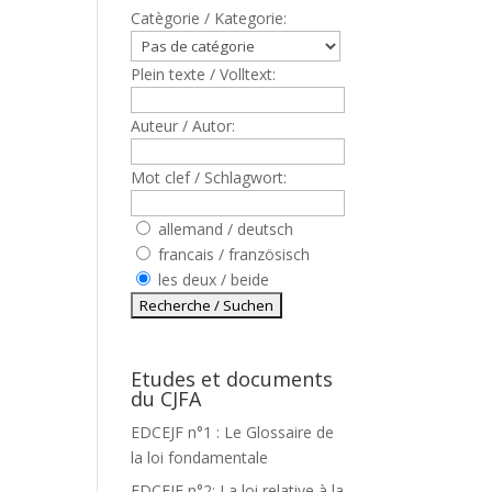
Catègorie / Kategorie:
Plein texte / Volltext:
Auteur / Autor:
Mot clef / Schlagwort:
allemand / deutsch
francais / französisch
les deux / beide
Etudes et documents
du CJFA
EDCEJF n°1 : Le Glossaire de
la loi fondamentale
EDCEJF n°2: La loi relative à la