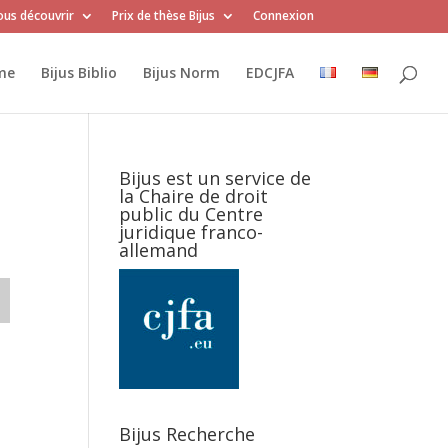
us découvrir
Prix de thèse Bijus
Connexion
me
Bijus Biblio
Bijus Norm
EDCJFA
Bijus est un service de
la Chaire de droit
public du Centre
juridique franco-
allemand
Bijus Recherche