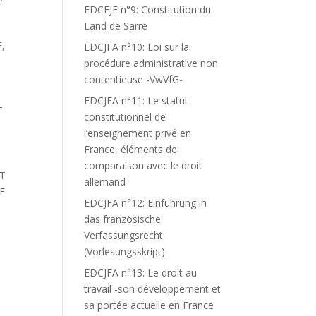
EDCEJF n°9: Constitution du
Land de Sarre
,
EDCJFA n°10: Loi sur la
procédure administrative non
contentieuse -VwVfG-
EDCJFA n°11: Le statut
T
constitutionnel de
l’enseignement privé en
France, éléments de
comparaison avec le droit
RT
allemand
E
EDCJFA n°12: Einführung in
das französische
Verfassungsrecht
(Vorlesungsskript)
EDCJFA n°13: Le droit au
travail -son développement et
sa portée actuelle en France