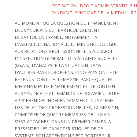
COTISATION
,
DROIT ADMINISTRATIF
,
FI
SYNDICAT
,
SYNDICAT DE LA METALLURGI
AU MOMENT OU LA QUESTION DU FINANCEMENT
DES SYNDICATS EST PARTICULIEREMENT
DEBATTUE EN FRANCE, NOTAMMENT A
L'ASSEMBLEE NATIONALE, LE MINISTRE DELEGUE
AUX RELATIONS PROFESSIONNELLES A CHARGE
L'INSPECTION GENERALE DES AFFAIRES SOCIALES
(I.G.A.S.) D'ANALYSER LA SITUATION DANS
D'AUTRES PAYS EUROPEENS. CINQ PAYS ONT ETE
RETENUS DONT L'ALLEMAGNE. PARCE QUE LES
MECANISMES DE FINANCEMENT ET DE SOUTIEN
AUX SYNDICATS ALLEMANDS NE POUVAIENT ETRE
APPREHENDES INDEPENDAMMENT DU SYTEME
DES RELATIONS PROFESSIONNELLES, LA MISSION,
COMPOSEE DE QUATRE MEMBRES DE L'I.G.A.S.,
S'EST ATTACHEE, DANS UN PREMIER TEMPS, A
PRESENTER LES CARACTERISTIQUES DE CE
SYSTEME. SON ATTENTION S'EST PORTEE SUR