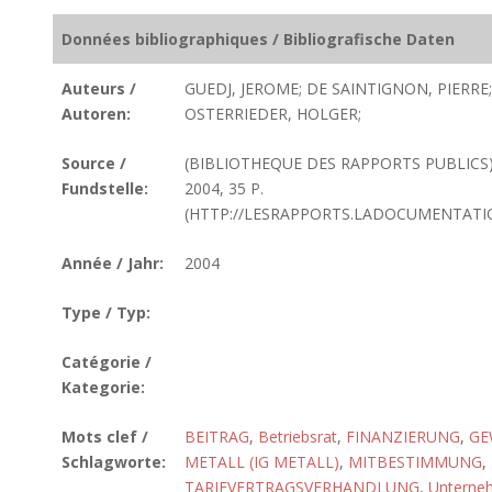
Données bibliographiques / Bibliografische Daten
Auteurs /
GUEDJ, JEROME; DE SAINTIGNON, PIERRE;
Autoren:
OSTERRIEDER, HOLGER;
Source /
(BIBLIOTHEQUE DES RAPPORTS PUBLICS
Fundstelle:
2004, 35 P.
(HTTP://LESRAPPORTS.LADOCUMENTATIO
Année / Jahr:
2004
Type / Typ:
Catégorie /
Kategorie:
Mots clef /
BEITRAG
,
Betriebsrat
,
FINANZIERUNG
,
GE
Schlagworte:
METALL (IG METALL)
,
MITBESTIMMUNG
,
TARIFVERTRAGSVERHANDLUNG
,
Unterne