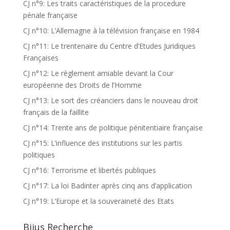
CJ n°9: Les traits caractéristiques de la procedure
pénale française
CJ n°10: L’Allemagne à la télévision française en 1984
CJ n°11: Le trentenaire du Centre d’Etudes Juridiques
Françaises
CJ n°12: Le règlement amiable devant la Cour
européenne des Droits de l’Homme
CJ n°13: Le sort des créanciers dans le nouveau droit
français de la faillite
CJ n°14: Trente ans de politique pénitentiaire française
CJ n°15: L’influence des institutions sur les partis
politiques
CJ n°16: Terrorisme et libertés publiques
CJ n°17: La loi Badinter après cinq ans d’application
CJ n°19: L’Europe et la souveraineté des Etats
Bijus Recherche