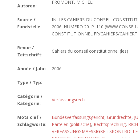
FROMONT, MICHEL;
Autoren:
Source /
IN: LES CAHIERS DU CONSEIL CONSTITU
Fundstelle:
2006. NUMERO 20. P. 110 (WWW.CONSEIL
CONSTITUTIONNEL.FR/CAHIERS/CAHIERT
Revue /
Cahiers du conseil constitutionnel (les)
Zeitschrift:
Année / Jahr:
2006
Type / Typ:
Catégorie /
Verfassungsrecht
Kategorie:
Mots clef /
Bundesverfassungsgericht
,
Grundrechte
,
J
Schlagworte:
Parteien (politische)
,
Rechtsprechung
,
RIC
VERFASSUNGSMAESSIGKEITSKONTROLLE