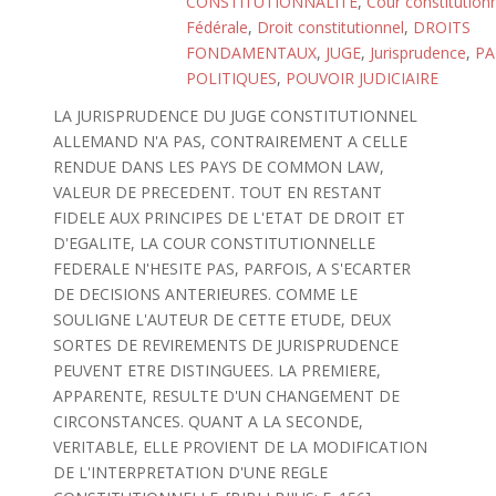
CONSTITUTIONNALITE
,
Cour constitutionn
Fédérale
,
Droit constitutionnel
,
DROITS
FONDAMENTAUX
,
JUGE
,
Jurisprudence
,
PA
POLITIQUES
,
POUVOIR JUDICIAIRE
LA JURISPRUDENCE DU JUGE CONSTITUTIONNEL
ALLEMAND N'A PAS, CONTRAIREMENT A CELLE
RENDUE DANS LES PAYS DE COMMON LAW,
VALEUR DE PRECEDENT. TOUT EN RESTANT
FIDELE AUX PRINCIPES DE L'ETAT DE DROIT ET
D'EGALITE, LA COUR CONSTITUTIONNELLE
FEDERALE N'HESITE PAS, PARFOIS, A S'ECARTER
DE DECISIONS ANTERIEURES. COMME LE
SOULIGNE L'AUTEUR DE CETTE ETUDE, DEUX
SORTES DE REVIREMENTS DE JURISPRUDENCE
PEUVENT ETRE DISTINGUEES. LA PREMIERE,
APPARENTE, RESULTE D'UN CHANGEMENT DE
CIRCONSTANCES. QUANT A LA SECONDE,
VERITABLE, ELLE PROVIENT DE LA MODIFICATION
DE L'INTERPRETATION D'UNE REGLE