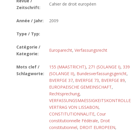
Revue /
Cahier de droit européen
Zeitschrift:
Année / Jahr:
2009
Type / Typ:
Catégorie /
Europarecht
,
Verfassungsrecht
Kategorie:
Mots clef /
155 (MAASTRICHT)
,
271 (SOLANGE I)
,
339
Schlagworte:
(SOLANGE II)
,
Bundesverfassungsgericht
,
BVERFGE 37
,
BVERFGE 73
,
BVERFGE 89
,
EUROPAEISCHE GEMEINSCHAFT
,
Rechtsprechung
,
VERFASSUNGSMAESSIGKEITSKONTROLLE
VERTRAG VON LISSABON
,
CONSTITUTIONNALITE
,
Cour
constitutionnelle Fédérale
,
Droit
constitutionnel
,
DROIT EUROPEEN
,