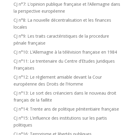
CJ n°7: L’opinion publique française et l’Allemagne dans
la perspective européenne
CJ n°8: La nouvelle décentralisation et les finances
locales
CJ n°9: Les traits caractéristiques de la procedure
pénale française
CJ n°10: L’Allemagne à la télévision française en 1984
CJ n°11: Le trentenaire du Centre d’Etudes Juridiques
Françaises
CJ n°12: Le règlement amiable devant la Cour
européenne des Droits de l’Homme
CJ n°13: Le sort des créanciers dans le nouveau droit
français de la faillite
CJ n°14: Trente ans de politique pénitentiaire française
CJ n°15: L’influence des institutions sur les partis
politiques
CJ n°16: Terrorisme et libertés publiques