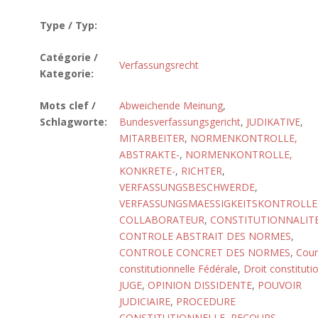
Type / Typ:
Catégorie /
Verfassungsrecht
Kategorie:
Mots clef /
Abweichende Meinung
,
Schlagworte:
Bundesverfassungsgericht
,
JUDIKATIVE
,
MITARBEITER
,
NORMENKONTROLLE,
ABSTRAKTE-
,
NORMENKONTROLLE,
KONKRETE-
,
RICHTER
,
VERFASSUNGSBESCHWERDE
,
VERFASSUNGSMAESSIGKEITSKONTROLLE
COLLABORATEUR
,
CONSTITUTIONNALIT
CONTROLE ABSTRAIT DES NORMES
,
CONTROLE CONCRET DES NORMES
,
Cour
constitutionnelle Fédérale
,
Droit constituti
JUGE
,
OPINION DISSIDENTE
,
POUVOIR
JUDICIAIRE
,
PROCEDURE
CONSTITUTIONNELLE
,
RECOURS