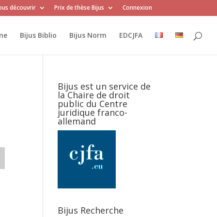
us découvrir
Prix de thèse Bijus
Connexion
me
Bijus Biblio
Bijus Norm
EDCJFA
Bijus est un service de
la Chaire de droit
U
public du Centre
juridique franco-
allemand
Bijus Recherche