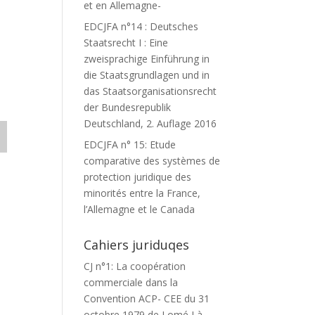
et en Allemagne-
EDCJFA n°14 : Deutsches
Staatsrecht I : Eine
zweisprachige Einführung in
die Staatsgrundlagen und in
das Staatsorganisationsrecht
der Bundesrepublik
Deutschland, 2. Auflage 2016
EDCJFA n° 15: Etude
comparative des systèmes de
protection juridique des
minorités entre la France,
l’Allemagne et le Canada
Cahiers juriduqes
CJ n°1: La coopération
commerciale dans la
Convention ACP- CEE du 31
octobre 1979 de Lomé I à