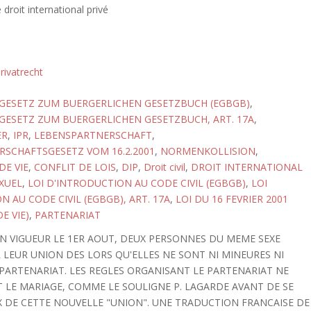
 droit international privé
rivatrecht
GESETZ ZUM BUERGERLICHEN GESETZBUCH (EGBGB)
,
ESETZ ZUM BUERGERLICHEN GESETZBUCH, ART. 17A
,
ER
,
IPR
,
LEBENSPARTNERSCHAFT
,
SCHAFTSGESETZ VOM 16.2.2001
,
NORMENKOLLISION
,
E VIE
,
CONFLIT DE LOIS
,
DIP
,
Droit civil
,
DROIT INTERNATIONAL
XUEL
,
LOI D'INTRODUCTION AU CODE CIVIL (EGBGB)
,
LOI
 AU CODE CIVIL (EGBGB), ART. 17A
,
LOI DU 16 FEVRIER 2001
E VIE)
,
PARTENARIAT
E EN VIGUEUR LE 1ER AOUT, DEUX PERSONNES DU MEME SEXE
 LEUR UNION DES LORS QU'ELLES NE SONT NI MINEURES NI
ARTENARIAT. LES REGLES ORGANISANT LE PARTENARIAT NE
T LE MARIAGE, COMME LE SOULIGNE P. LAGARDE AVANT DE SE
 DE CETTE NOUVELLE "UNION". UNE TRADUCTION FRANCAISE DE