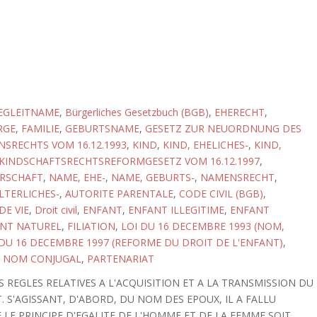
EGLEITNAME
,
Bürgerliches Gesetzbuch (BGB)
,
EHERECHT
,
RGE
,
FAMILIE
,
GEBURTSNAME
,
GESETZ ZUR NEUORDNUNG DES
SRECHTS VOM 16.12.1993
,
KIND
,
KIND, EHELICHES-
,
KIND,
KINDSCHAFTSRECHTSREFORMGESETZ VOM 16.12.1997
,
RSCHAFT
,
NAME, EHE-
,
NAME, GEBURTS-
,
NAMENSRECHT
,
LTERLICHES-
,
AUTORITE PARENTALE
,
CODE CIVIL (BGB)
,
E VIE
,
Droit civil
,
ENFANT
,
ENFANT ILLEGITIME
,
ENFANT
NT NATUREL
,
FILIATION
,
LOI DU 16 DECEMBRE 1993 (NOM,
 DU 16 DECEMBRE 1997 (REFORME DU DROIT DE L'ENFANT)
,
,
NOM CONJUGAL
,
PARTENARIAT
 REGLES RELATIVES A L'ACQUISITION ET A LA TRANSMISSION DU
 S'AGISSANT, D'ABORD, DU NOM DES EPOUX, IL A FALLU
LE PRINCIPE D'EGALITE DE L'HOMME ET DE LA FEMME SOIT