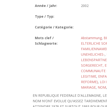
Année / Jahr:
2002
Type / Typ:
Catégorie / Kategorie:
Mots clef /
Abstammung
,
B
Schlagworte:
ELTERLICHE SO
FAMILIENNAMEN
UNEHELICHES-
,
LEBENSPARTNE
SORGERECHT, E
COMMUNAUTE D
LEGITIME
,
ENFA
REFORME)
,
LOI
MARIAGE
,
NOM
EN REPUBLIQUE FEDERALE D'ALLEMAGNE, LES
NOM N'ONT EVOLUE QU'ASSEZ TARDIVEMENT.
ATTENDRE 1976 ET SURTOUT 1993 POUR QUE 