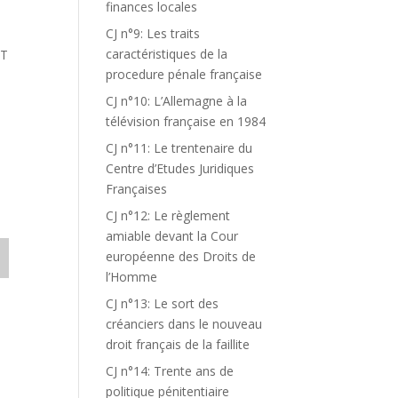
finances locales
CJ n°9: Les traits
caractéristiques de la
ET
procedure pénale française
CJ n°10: L’Allemagne à la
télévision française en 1984
CJ n°11: Le trentenaire du
Centre d’Etudes Juridiques
Françaises
CJ n°12: Le règlement
amiable devant la Cour
européenne des Droits de
l’Homme
CJ n°13: Le sort des
créanciers dans le nouveau
droit français de la faillite
CJ n°14: Trente ans de
politique pénitentiaire