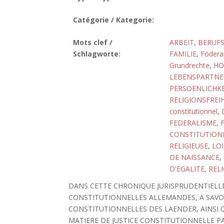
Catégorie / Kategorie:
Mots clef /
ARBEIT
,
BERUFS
Schlagworte:
FAMILIE
,
Födera
Grundrechte
,
HO
LEBENSPARTNER
PERSOENLICHKE
RELIGIONSFREI
constitutionnel
,
FEDERALISME
,
CONSTITUTION
RELIGIEUSE
,
LOI
DE NAISSANCE
,
D'EGALITE
,
REL
DANS CETTE CHRONIQUE JURISPRUDENTIELLE,
CONSTITUTIONNELLES ALLEMANDES, A SAVO
CONSTITUTIONNELLES DES LAENDER, AINSI Q
MATIERE DE JUSTICE CONSTITUTIONNELLE PAR