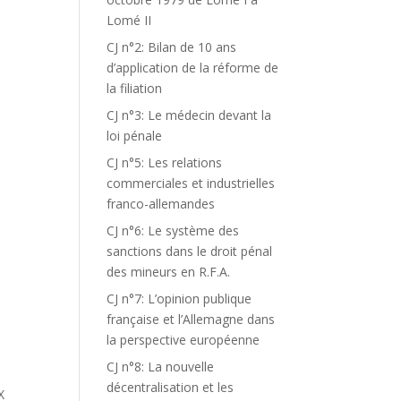
Lomé II
CJ n°2: Bilan de 10 ans
d’application de la réforme de
la filiation
CJ n°3: Le médecin devant la
loi pénale
CJ n°5: Les relations
commerciales et industrielles
franco-allemandes
CJ n°6: Le système des
sanctions dans le droit pénal
M
des mineurs en R.F.A.
CJ n°7: L’opinion publique
française et l’Allemagne dans
la perspective européenne
CJ n°8: La nouvelle
décentralisation et les
X