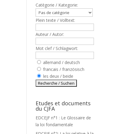
Catègorie / Kategorie:
Plein texte / Volltext:
Auteur / Autor:
Mot clef / Schlagwort:
allemand / deutsch
francais / französisch
les deux / beide
Etudes et documents
du CJFA
EDCEJF n°1 : Le Glossaire de
la loi fondamentale
EDCEJF n°2: La loi relative à la