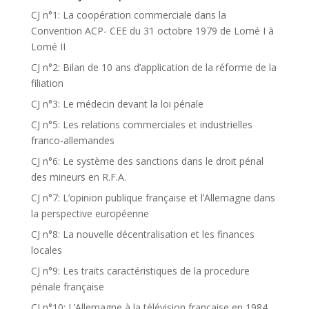
CJ n°1: La coopération commerciale dans la
Convention ACP- CEE du 31 octobre 1979 de Lomé I à
Lomé II
CJ n°2: Bilan de 10 ans d’application de la réforme de la
filiation
CJ n°3: Le médecin devant la loi pénale
CJ n°5: Les relations commerciales et industrielles
franco-allemandes
CJ n°6: Le système des sanctions dans le droit pénal
des mineurs en R.F.A.
CJ n°7: L’opinion publique française et l’Allemagne dans
la perspective européenne
CJ n°8: La nouvelle décentralisation et les finances
locales
CJ n°9: Les traits caractéristiques de la procedure
pénale française
CJ n°10: L’Allemagne à la télévision française en 1984