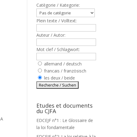
Catègorie / Kategorie:
Plein texte / Volltext:
Auteur / Autor:
Mot clef / Schlagwort:
allemand / deutsch
francais / französisch
les deux / beide
Etudes et documents
du CJFA
 A
EDCEJF n°1 : Le Glossaire de
la loi fondamentale
EDCEJF n°2: La loi relative à la