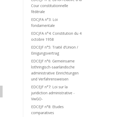
Cour constitutionnelle
fédérale
EDCJFA n°3: Loi
fondamentale
EDCJFA n°4: Constitution du 4
octobre 1958
EDCEJF n°5: Traité d’Union /
Einigungsvertrag
EDCEJF n°6: Gemeinsame
lothringisch-saarländische
administrative Einrichtungen
und Verfahrensweisen
EDCEJF n°7: Loi sur la
juridiction administrative -
VwGO-
EDCEJF n°8: Etudes
comparatives