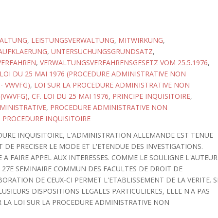
WALTUNG
,
LEISTUNGSVERWALTUNG
,
MITWIRKUNG
,
AUFKLAERUNG
,
UNTERSUCHUNGSGRUNDSATZ
,
VERFAHREN
,
VERWALTUNGSVERFAHRENSGESETZ VOM 25.5.1976
,
LOI DU 25 MAI 1976 (PROCEDURE ADMINISTRATIVE NON
- VWVFG)
,
LOI SUR LA PROCEDURE ADMINISTRATIVE NON
VWVFG), CF. LOI DU 25 MAI 1976
,
PRINCIPE INQUISITOIRE
,
MINISTRATIVE
,
PROCEDURE ADMINISTRATIVE NON
,
PROCEDURE INQUISITOIRE
URE INQUISITOIRE, L'ADMINISTRATION ALLEMANDE EST TENUE
NT DE PRECISER LE MODE ET L'ETENDUE DES INVESTIGATIONS.
 A FAIRE APPEL AUX INTERESSES. COMME LE SOULIGNE L'AUTEUR
DU 27E SEMINAIRE COMMUN DES FACULTES DE DROIT DE
ORATION DE CEUX-CI PERMET L'ETABLISSEMENT DE LA VERITE. S
SIEURS DISPOSITIONS LEGALES PARTICULIERES, ELLE N'A PAS
R LA LOI SUR LA PROCEDURE ADMINISTRATIVE NON