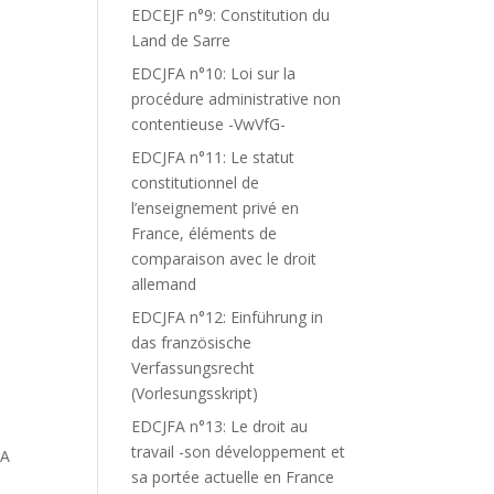
EDCEJF n°9: Constitution du
Land de Sarre
EDCJFA n°10: Loi sur la
procédure administrative non
contentieuse -VwVfG-
EDCJFA n°11: Le statut
constitutionnel de
l’enseignement privé en
France, éléments de
comparaison avec le droit
T
allemand
EDCJFA n°12: Einführung in
das französische
Verfassungsrecht
E
(Vorlesungsskript)
EDCJFA n°13: Le droit au
travail -son développement et
 A
sa portée actuelle en France