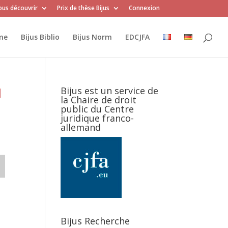
us découvrir
Prix de thèse Bijus
Connexion
me
Bijus Biblio
Bijus Norm
EDCJFA
N
Bijus est un service de
la Chaire de droit
public du Centre
juridique franco-
allemand
Bijus Recherche