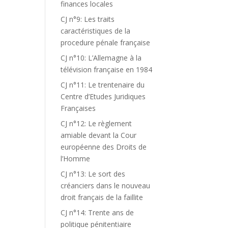
finances locales
CJ n°9: Les traits
caractéristiques de la
procedure pénale française
CJ n°10: L’Allemagne à la
télévision française en 1984
CJ n°11: Le trentenaire du
Centre d’Etudes Juridiques
Françaises
CJ n°12: Le règlement
amiable devant la Cour
européenne des Droits de
l’Homme
CJ n°13: Le sort des
créanciers dans le nouveau
droit français de la faillite
CJ n°14: Trente ans de
politique pénitentiaire