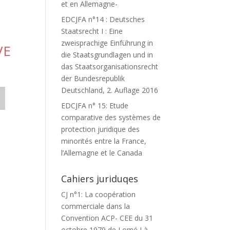
et en Allemagne-
EDCJFA n°14 : Deutsches
Staatsrecht I : Eine
zweisprachige Einführung in
VE
die Staatsgrundlagen und in
das Staatsorganisationsrecht
der Bundesrepublik
Deutschland, 2. Auflage 2016
EDCJFA n° 15: Etude
comparative des systèmes de
protection juridique des
minorités entre la France,
l’Allemagne et le Canada
Cahiers juriduqes
CJ n°1: La coopération
commerciale dans la
Convention ACP- CEE du 31
octobre 1979 de Lomé I à