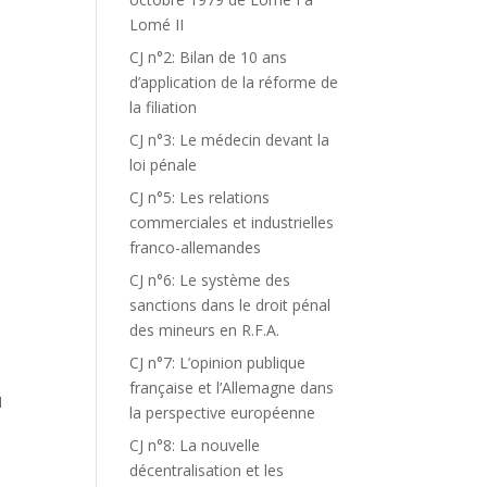
Lomé II
CJ n°2: Bilan de 10 ans
d’application de la réforme de
la filiation
CJ n°3: Le médecin devant la
loi pénale
CJ n°5: Les relations
commerciales et industrielles
franco-allemandes
CJ n°6: Le système des
sanctions dans le droit pénal
des mineurs en R.F.A.
CJ n°7: L’opinion publique
française et l’Allemagne dans
I
la perspective européenne
CJ n°8: La nouvelle
décentralisation et les