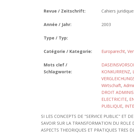
Revue / Zeitschrift:
Cahiers juridiques
Année / Jahr:
2003
Type / Typ:
Catégorie / Kategorie:
Europarecht
,
Ver
Mots clef /
DASEINSVORSO
Schlagworte:
KONKURRENZ
,
VERGLEICHUNG
Wirtschaft
,
Admin
DROIT ADMINIS
ELECTRICITE
,
E
PUBLIQUE
,
INT
SI LES CONCEPTS DE "SERVICE PUBLIC" ET D
SAVOIR SUR LA TRANSFORMATION DU ROLE D
ASPECTS THEORIQUES ET PRATIQUES TRES D