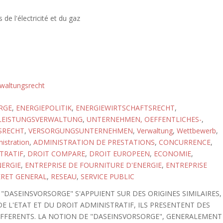
 de l'électricité et du gaz
waltungsrecht
RGE
,
ENERGIEPOLITIK
,
ENERGIEWIRTSCHAFTSRECHT
,
LEISTUNGSVERWALTUNG
,
UNTERNEHMEN, OEFFENTLICHES-
,
SRECHT
,
VERSORGUNGSUNTERNEHMEN
,
Verwaltung
,
Wettbewerb
,
istration
,
ADMINISTRATION DE PRESTATIONS
,
CONCURRENCE
,
TRATIF
,
DROIT COMPARE
,
DROIT EUROPEEN
,
ECONOMIE
,
NERGIE
,
ENTREPRISE DE FOURNITURE D'ENERGIE
,
ENTREPRISE
ERET GENERAL
,
RESEAU
,
SERVICE PUBLIC
E "DASEINSVORSORGE" S'APPUIENT SUR DES ORIGINES SIMILAIRES,
E L'ETAT ET DU DROIT ADMINISTRATIF, ILS PRESENTENT DES
IFFERENTS. LA NOTION DE "DASEINSVORSORGE", GENERALEMENT