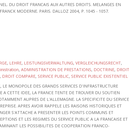
EL. DU DROIT FRANCAIS AUX AUTRES DROITS. MELANGES EN
RANCK MODERNE. PARIS. DALLOZ 2004, P. 1045 - 1057.
RGE
,
LEHRE
,
LEISTUNGSVERWALTUNG
,
VERGLEICHUNGSRECHT
,
nistration
,
ADMINISTRATION DE PRESTATIONS
,
DOCTRINE
,
DROI
,
DROIT COMPARE
,
SERVICE PUBLIC
,
SERVICE PUBLIC EXISTENTIEL
E, LE MONOPOLE DES GRANDS SERVICES D'INFRASTRUCTURE
TE A CETTE IDEE, LA FRANCE TENTE DE TROUVER DU SOUTIEN
OTAMMENT AUPRES DE L'ALLEMAGNE. LA SPECIFICITE DU SERVIC
REPRISE. APRES AVOIR RAPPELE LES RAISONS HISTORIQUES ET
INGER S'ATTACHE A PRESENTER LES POINTS COMMUNS ET
PTIONS ET LES REGIMES DU SERVICE PUBLIC A LA FRANCAISE ET
XAMINANT LES POSSIBILITES DE COOPERATION FRANCO-