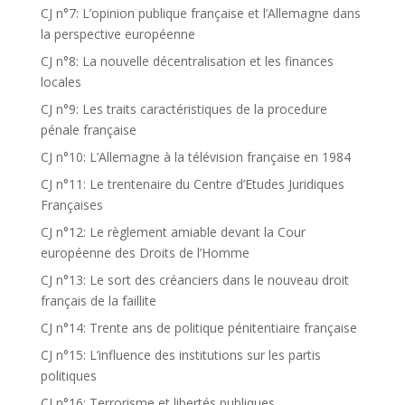
CJ n°7: L’opinion publique française et l’Allemagne dans
la perspective européenne
CJ n°8: La nouvelle décentralisation et les finances
locales
CJ n°9: Les traits caractéristiques de la procedure
pénale française
CJ n°10: L’Allemagne à la télévision française en 1984
CJ n°11: Le trentenaire du Centre d’Etudes Juridiques
Françaises
CJ n°12: Le règlement amiable devant la Cour
européenne des Droits de l’Homme
CJ n°13: Le sort des créanciers dans le nouveau droit
français de la faillite
CJ n°14: Trente ans de politique pénitentiaire française
CJ n°15: L’influence des institutions sur les partis
politiques
CJ n°16: Terrorisme et libertés publiques