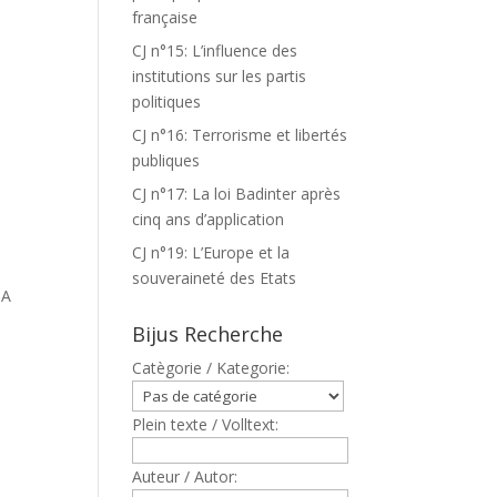
française
CJ n°15: L’influence des
institutions sur les partis
politiques
CJ n°16: Terrorisme et libertés
publiques
CJ n°17: La loi Badinter après
cinq ans d’application
CJ n°19: L’Europe et la
souveraineté des Etats
 A
Bijus Recherche
Catègorie / Kategorie:
Plein texte / Volltext:
Auteur / Autor: