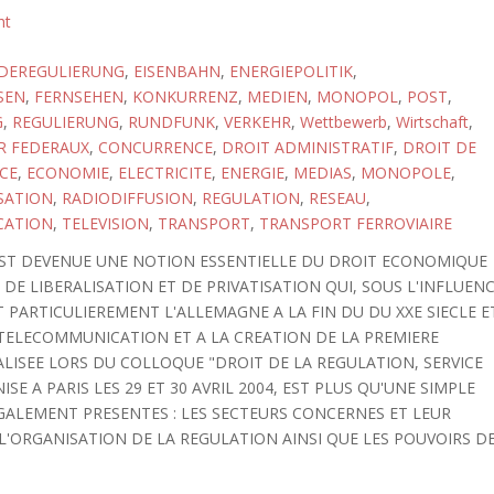
ht
DEREGULIERUNG
,
EISENBAHN
,
ENERGIEPOLITIK
,
SEN
,
FERNSEHEN
,
KONKURRENZ
,
MEDIEN
,
MONOPOL
,
POST
,
G
,
REGULIERUNG
,
RUNDFUNK
,
VERKEHR
,
Wettbewerb
,
Wirtschaft
,
R FEDERAUX
,
CONCURRENCE
,
DROIT ADMINISTRATIF
,
DROIT DE
CE
,
ECONOMIE
,
ELECTRICITE
,
ENERGIE
,
MEDIAS
,
MONOPOLE
,
SATION
,
RADIODIFFUSION
,
REGULATION
,
RESEAU
,
CATION
,
TELEVISION
,
TRANSPORT
,
TRANSPORT FERROVIAIRE
 EST DEVENUE UNE NOTION ESSENTIELLE DU DROIT ECONOMIQUE
E LIBERALISATION ET DE PRIVATISATION QUI, SOUS L'INFLUEN
PARTICULIEREMENT L'ALLEMAGNE A LA FIN DU DU XXE SIECLE E
A TELECOMMUNICATION ET A LA CREATION DE LA PREMIERE
ALISEE LORS DU COLLOQUE "DROIT DE LA REGULATION, SERVICE
E A PARIS LES 29 ET 30 AVRIL 2004, EST PLUS QU'UNE SIMPLE
GALEMENT PRESENTES : LES SECTEURS CONCERNES ET LEUR
L'ORGANISATION DE LA REGULATION AINSI QUE LES POUVOIRS D