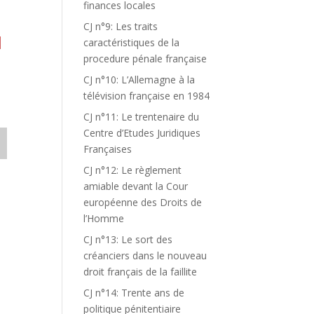
finances locales
CJ n°9: Les traits
N
caractéristiques de la
procedure pénale française
CJ n°10: L’Allemagne à la
télévision française en 1984
CJ n°11: Le trentenaire du
Centre d’Etudes Juridiques
Françaises
CJ n°12: Le règlement
amiable devant la Cour
européenne des Droits de
l’Homme
CJ n°13: Le sort des
créanciers dans le nouveau
droit français de la faillite
CJ n°14: Trente ans de
politique pénitentiaire