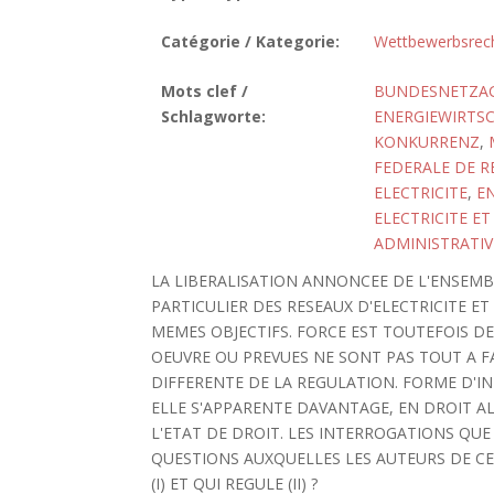
Catégorie / Kategorie:
Wettbewerbsrec
Mots clef /
BUNDESNETZA
Schlagworte:
ENERGIEWIRTSC
KONKURRENZ
,
FEDERALE DE R
ELECTRICITE
,
E
ELECTRICITE ET
ADMINISTRATIV
LA LIBERALISATION ANNONCEE DE L'ENSEMBL
PARTICULIER DES RESEAUX D'ELECTRICITE ET
MEMES OBJECTIFS. FORCE EST TOUTEFOIS DE
OEUVRE OU PREVUES NE SONT PAS TOUT A F
DIFFERENTE DE LA REGULATION. FORME D'I
ELLE S'APPARENTE DAVANTAGE, EN DROIT AL
L'ETAT DE DROIT. LES INTERROGATIONS QU
QUESTIONS AUXQUELLES LES AUTEURS DE CE
(I) ET QUI REGULE (II) ?