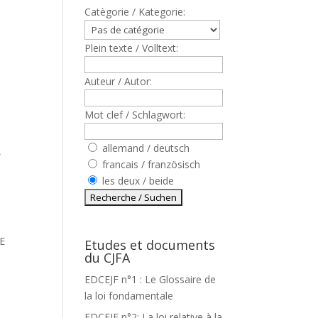
Catègorie / Kategorie:
Plein texte / Volltext:
Auteur / Autor:
Mot clef / Schlagwort:
allemand / deutsch
,
francais / französisch
les deux / beide
E
Etudes et documents
du CJFA
EDCEJF n°1 : Le Glossaire de
la loi fondamentale
EDCEJF n°2: La loi relative à la