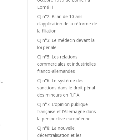
Lomé II
CJ n°2: Bilan de 10 ans
d’application de la réforme de
la filiation
CJ n°3: Le médecin devant la
loi pénale
CJ n°5: Les relations
commerciales et industrielles
franco-allemandes
CJ n°6: Le système des
CE
sanctions dans le droit pénal
T
des mineurs en R.F.A.
CJ n°7: L’opinion publique
française et l’Allemagne dans
la perspective européenne
E
CJ n°8: La nouvelle
décentralisation et les