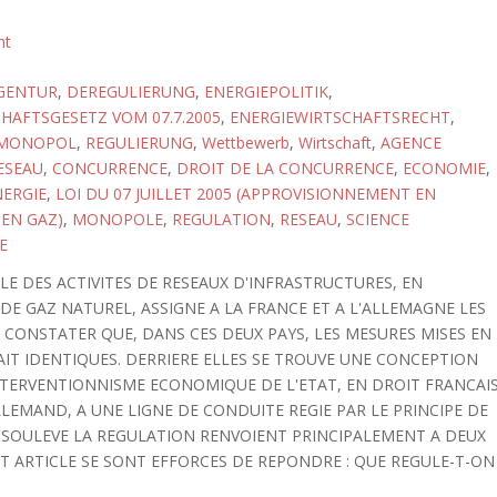
ht
GENTUR
,
DEREGULIERUNG
,
ENERGIEPOLITIK
,
HAFTSGESETZ VOM 07.7.2005
,
ENERGIEWIRTSCHAFTSRECHT
,
MONOPOL
,
REGULIERUNG
,
Wettbewerb
,
Wirtschaft
,
AGENCE
ESEAU
,
CONCURRENCE
,
DROIT DE LA CONCURRENCE
,
ECONOMIE
,
NERGIE
,
LOI DU 07 JUILLET 2005 (APPROVISIONNEMENT EN
 EN GAZ)
,
MONOPOLE
,
REGULATION
,
RESEAU
,
SCIENCE
E
E DES ACTIVITES DE RESEAUX D'INFRASTRUCTURES, EN
 DE GAZ NATUREL, ASSIGNE A LA FRANCE ET A L'ALLEMAGNE LES
 CONSTATER QUE, DANS CES DEUX PAYS, LES MESURES MISES EN
AIT IDENTIQUES. DERRIERE ELLES SE TROUVE UNE CONCEPTION
NTERVENTIONNISME ECONOMIQUE DE L'ETAT, EN DROIT FRANCAIS
LEMAND, A UNE LIGNE DE CONDUITE REGIE PAR LE PRINCIPE DE
E SOULEVE LA REGULATION RENVOIENT PRINCIPALEMENT A DEUX
T ARTICLE SE SONT EFFORCES DE REPONDRE : QUE REGULE-T-ON