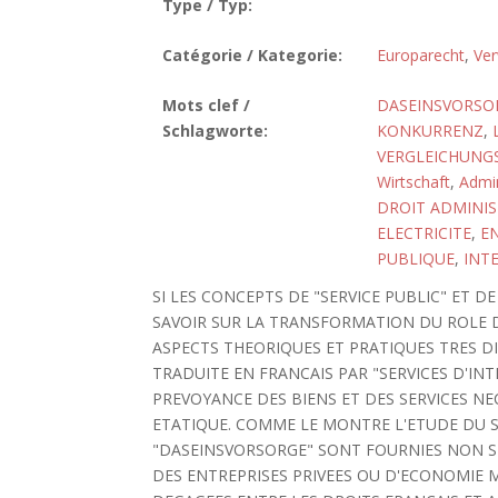
Type / Typ:
Catégorie / Kategorie:
Europarecht
,
Ver
Mots clef /
DASEINSVORSO
Schlagworte:
KONKURRENZ
,
VERGLEICHUNG
Wirtschaft
,
Admin
DROIT ADMINIS
ELECTRICITE
,
E
PUBLIQUE
,
INT
SI LES CONCEPTS DE "SERVICE PUBLIC" ET D
SAVOIR SUR LA TRANSFORMATION DU ROLE D
ASPECTS THEORIQUES ET PRATIQUES TRES D
TRADUITE EN FRANCAIS PAR "SERVICES D'IN
PREVOYANCE DES BIENS ET DES SERVICES NEC
ETATIQUE. COMME LE MONTRE L'ETUDE DU SE
"DASEINSVORSORGE" SONT FOURNIES NON SE
DES ENTREPRISES PRIVEES OU D'ECONOMIE M