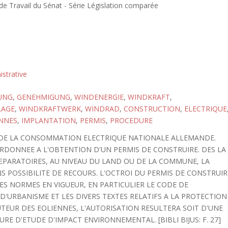
 Travail du Sénat - Série Législation comparée
strative
UNG
,
GENEHMIGUNG
,
WINDENERGIE
,
WINDKRAFT
,
LAGE
,
WINDKRAFTWERK
,
WINDRAD
,
CONSTRUCTION
,
ELECTRIQUE
NNES
,
IMPLANTATION
,
PERMIS
,
PROCEDURE
 DE LA CONSOMMATION ELECTRIQUE NATIONALE ALLEMANDE.
RDONNEE A L'OBTENTION D'UN PERMIS DE CONSTRUIRE. DES LA
PARATOIRES, AU NIVEAU DU LAND OU DE LA COMMUNE, LA
S POSSIBILITE DE RECOURS. L'OCTROI DU PERMIS DE CONSTRUIR
S NORMES EN VIGUEUR, EN PARTICULIER LE CODE DE
D'URBANISME ET LES DIVERS TEXTES RELATIFS A LA PROTECTION
UTEUR DES EOLIENNES, L'AUTORISATION RESULTERA SOIT D'UNE
RE D'ETUDE D'IMPACT ENVIRONNEMENTAL. [BIBLI BIJUS: F. 27]