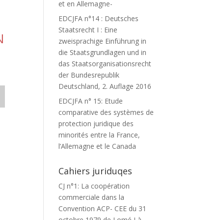
et en Allemagne-
EDCJFA n°14 : Deutsches
Staatsrecht I : Eine
N
zweisprachige Einführung in
die Staatsgrundlagen und in
das Staatsorganisationsrecht
der Bundesrepublik
Deutschland, 2. Auflage 2016
EDCJFA n° 15: Etude
comparative des systèmes de
protection juridique des
minorités entre la France,
l’Allemagne et le Canada
Cahiers juriduqes
CJ n°1: La coopération
commerciale dans la
Convention ACP- CEE du 31
octobre 1979 de Lomé I à