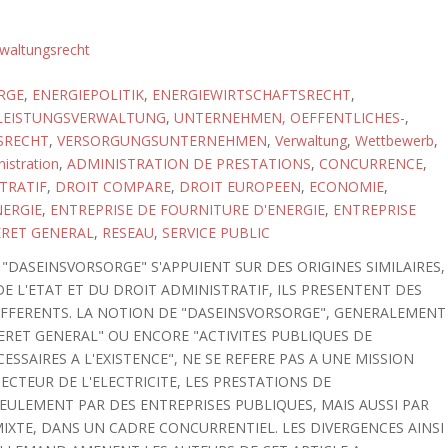
waltungsrecht
RGE
,
ENERGIEPOLITIK
,
ENERGIEWIRTSCHAFTSRECHT
,
LEISTUNGSVERWALTUNG
,
UNTERNEHMEN, OEFFENTLICHES-
,
SRECHT
,
VERSORGUNGSUNTERNEHMEN
,
Verwaltung
,
Wettbewerb
,
istration
,
ADMINISTRATION DE PRESTATIONS
,
CONCURRENCE
,
TRATIF
,
DROIT COMPARE
,
DROIT EUROPEEN
,
ECONOMIE
,
NERGIE
,
ENTREPRISE DE FOURNITURE D'ENERGIE
,
ENTREPRISE
ERET GENERAL
,
RESEAU
,
SERVICE PUBLIC
E "DASEINSVORSORGE" S'APPUIENT SUR DES ORIGINES SIMILAIRES,
E L'ETAT ET DU DROIT ADMINISTRATIF, ILS PRESENTENT DES
IFFERENTS. LA NOTION DE "DASEINSVORSORGE", GENERALEMENT
TERET GENERAL" OU ENCORE "ACTIVITES PUBLIQUES DE
ESSAIRES A L'EXISTENCE", NE SE REFERE PAS A UNE MISSION
CTEUR DE L'ELECTRICITE, LES PRESTATIONS DE
ULEMENT PAR DES ENTREPRISES PUBLIQUES, MAIS AUSSI PAR
IXTE, DANS UN CADRE CONCURRENTIEL. LES DIVERGENCES AINSI