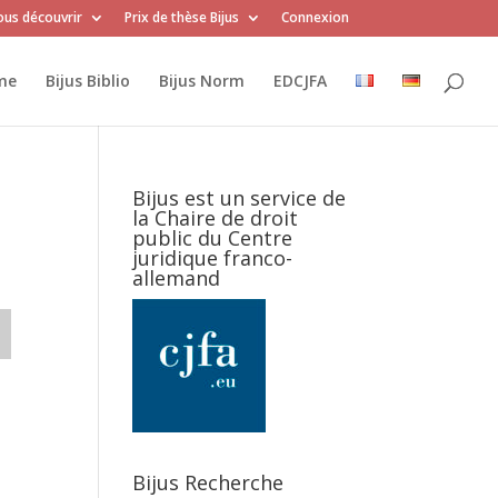
us découvrir
Prix de thèse Bijus
Connexion
me
Bijus Biblio
Bijus Norm
EDCJFA
Bijus est un service de
la Chaire de droit
public du Centre
juridique franco-
allemand
Bijus Recherche