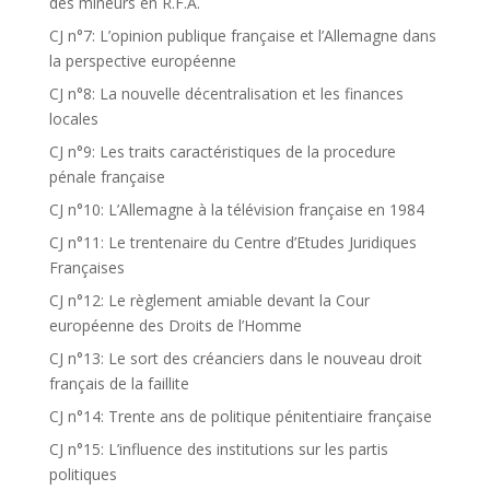
des mineurs en R.F.A.
CJ n°7: L’opinion publique française et l’Allemagne dans
la perspective européenne
CJ n°8: La nouvelle décentralisation et les finances
locales
CJ n°9: Les traits caractéristiques de la procedure
pénale française
CJ n°10: L’Allemagne à la télévision française en 1984
CJ n°11: Le trentenaire du Centre d’Etudes Juridiques
Françaises
CJ n°12: Le règlement amiable devant la Cour
européenne des Droits de l’Homme
CJ n°13: Le sort des créanciers dans le nouveau droit
français de la faillite
CJ n°14: Trente ans de politique pénitentiaire française
CJ n°15: L’influence des institutions sur les partis
politiques