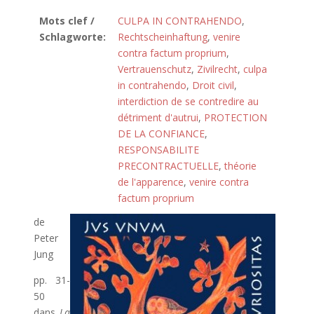
Mots clef /
CULPA IN CONTRAHENDO
,
Schlagworte:
Rechtscheinhaftung
,
venire
contra factum proprium
,
Vertrauenschutz
,
Zivilrecht
,
culpa
in contrahendo
,
Droit civil
,
interdiction de se contredire au
détriment d'autrui
,
PROTECTION
DE LA CONFIANCE
,
RESPONSABILITE
PRECONTRACTUELLE
,
théorie
de l'apparence
,
venire contra
factum proprium
de
Peter
Jung
pp. 31-
50
dans
La