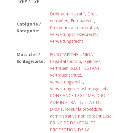
Type / Typ:
Droit administratif
,
Droit
européen
,
Europarecht
,
Catégorie /
Procédure administrative
,
Kategorie:
Verwaltungsprozeßrecht
,
Verwaltungsrecht
Mots clef /
EUROPÄISCHE UNION
,
Schlagworte:
Legalitätsprinzip
,
legitimes
Vertrauen
,
RECHTSSTAAT
,
Vertrauenschutz
,
Verwaltungsrecht
,
Verwaltungsverfashrensgesetz
,
CONFIANCE LEGITIME
,
DROIT
ADMINISTRATIF
,
ETAT DE
DROIT
,
loi sur la procédure
administrative non contentieuse
,
PRINCIPE DE LEGALITE
,
PROTECTION DE LA