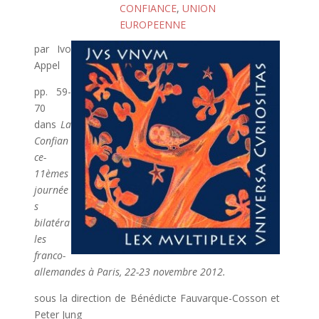
CONFIANCE
,
UNION
EUROPEENNE
par Ivo
Appel
pp. 59-
70
dans
La
Confian
ce-
11èmes
journée
s
bilatéra
les
franco-
allemandes à Paris, 22-23 novembre 2012.
sous la direction de Bénédicte Fauvarque-Cosson et
Peter Jung