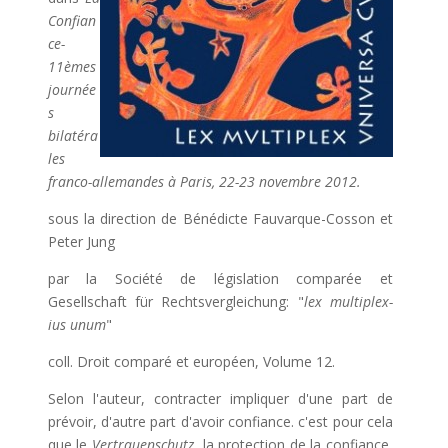
Confian
ce-
11èmes
journée
s
bilatéra
les
franco-allemandes à Paris, 22-23 novembre 2012.
sous la direction de Bénédicte Fauvarque-Cosson et
Peter Jung
par la Société de législation comparée et
Gesellschaft für Rechtsvergleichung: "
lex multiplex-
ius unum
"
coll. Droit comparé et européen, Volume 12.
Selon l'auteur, contracter impliquer d'une part de
prévoir, d'autre part d'avoir confiance. c'est pour cela
que le
Vertrauenschutz
, la protection de la confiance,