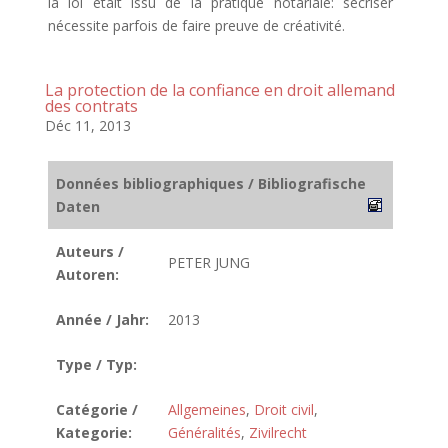
la loi était issu de la pratique notariale: sécriser
nécessite parfois de faire preuve de créativité.
La protection de la confiance en droit allemand
des contrats
Déc 11, 2013
Données bibliographiques / Bibliografische
Daten
Auteurs /
PETER JUNG
Autoren:
Année / Jahr:
2013
Type / Typ:
Catégorie /
Allgemeines
,
Droit civil
,
Kategorie:
Généralités
,
Zivilrecht