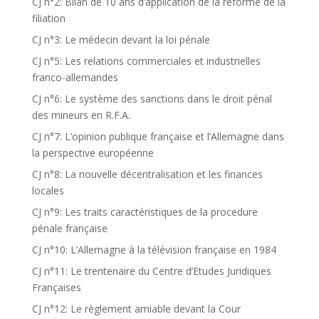
CJ n°2: Bilan de 10 ans d’application de la réforme de la
filiation
CJ n°3: Le médecin devant la loi pénale
CJ n°5: Les relations commerciales et industrielles
franco-allemandes
CJ n°6: Le système des sanctions dans le droit pénal
des mineurs en R.F.A.
CJ n°7: L’opinion publique française et l’Allemagne dans
la perspective européenne
CJ n°8: La nouvelle décentralisation et les finances
locales
CJ n°9: Les traits caractéristiques de la procedure
pénale française
CJ n°10: L’Allemagne à la télévision française en 1984
CJ n°11: Le trentenaire du Centre d’Etudes Juridiques
Françaises
CJ n°12: Le règlement amiable devant la Cour