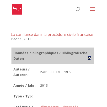
La confiance dans la procédure civile francaise
Déc 11, 2013
Données bibliographiques / Bibliografische
Daten
Auteurs /
ISABELLE DESPRÉS
Autoren:
Année / Jahr:
2013
Type / Typ:
Catégorie /
Allgemeines
,
Généralités
,