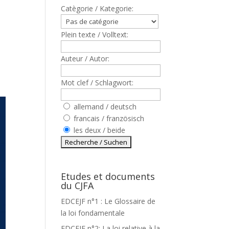
Catègorie / Kategorie:
Plein texte / Volltext:
Auteur / Autor:
Mot clef / Schlagwort:
allemand / deutsch
francais / französisch
les deux / beide
Etudes et documents
du CJFA
EDCEJF n°1 : Le Glossaire de
la loi fondamentale
EDCEJF n°2: La loi relative à la