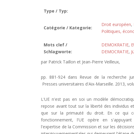
Type / Typ:
Droit européen
,
Catégorie / Kategorie:
Politiques, écon
Mots clef /
DEMOKRATIE
,
E
Schlagworte:
DEMOCRATIE
,
J
par Patrick Taillon et Jean-Pierre Veilleux,
pp. 881-924 dans Revue de la recherche jurid
Presses universitaires d'Aix-Marseille. 2013, vo
L'UE n'est pas en soi un modèle démocratiq
repose avant tout sur la liberté des individu
que sur la primauté du droit. En ce qui
fonctionnement, l'UE opère en s'appuyant
l'expertise de la Commission et sur les décision
intergouvernementales qui demeurent l'étape d