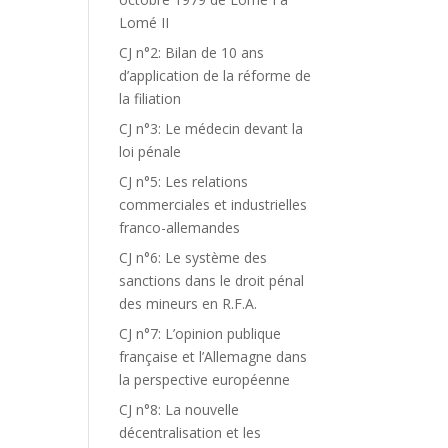
Lomé II
CJ n°2: Bilan de 10 ans
d’application de la réforme de
la filiation
CJ n°3: Le médecin devant la
loi pénale
CJ n°5: Les relations
commerciales et industrielles
franco-allemandes
CJ n°6: Le système des
sanctions dans le droit pénal
des mineurs en R.F.A.
CJ n°7: L’opinion publique
française et l’Allemagne dans
la perspective européenne
CJ n°8: La nouvelle
décentralisation et les