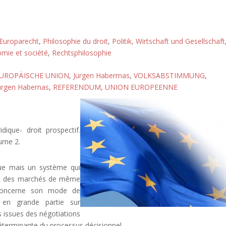
Europarecht
,
Philosophie du droit
,
Politik, Wirtschaft und Gesellschaft
omie et société
,
Rechtsphilosophie
UROPÄISCHE UNION
,
Jürgen Habermas
,
VOLKSABSTIMMUNG
,
ürgen Habernas
,
REFERENDUM
,
UNION EUROPEENNE
ique- droit prospectif.
lume 2.
ue mais un système qui
s et des marchés de même
 concerne son mode de
 en grande partie sur
s issues des négotiations
éterminante du processus décisionnel.