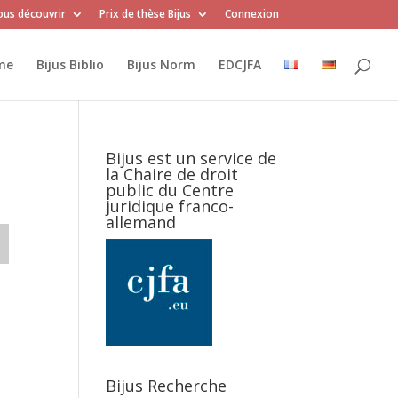
us découvrir
Prix de thèse Bijus
Connexion
me
Bijus Biblio
Bijus Norm
EDCJFA
Bijus est un service de
la Chaire de droit
public du Centre
juridique franco-
allemand
Bijus Recherche