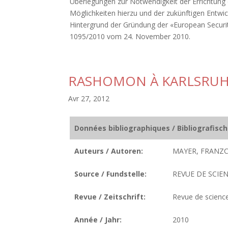
Überlegungen zur Notwendigkeit der Errichtung e
Möglichkeiten hierzu und der zukünftigen Entwi
Hintergrund der Gründung der «European Securit
1095/2010 vom 24. November 2010.
RASHOMON À KARLSRU
Avr 27, 2012
Données bibliographiques / Bibliografisc
Auteurs / Autoren:
MAYER, FRANZC.
Source / Fundstelle:
REVUE DE SCIEN
Revue / Zeitschrift:
Revue de science
Année / Jahr:
2010