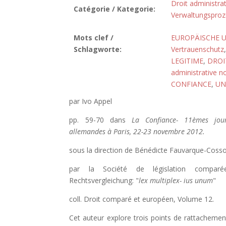
Droit administrat
Catégorie / Kategorie:
Verwaltungsproz
Mots clef /
EUROPÄISCHE 
Schlagworte:
Vertrauenschutz
LEGITIME
,
DROI
administrative n
CONFIANCE
,
UN
par Ivo Appel
pp. 59-70 dans
La Confiance- 11èmes jour
allemandes à Paris, 22-23 novembre 2012.
sous la direction de Bénédicte Fauvarque-Cosso
par la Société de législation comparé
Rechtsvergleichung: "
lex multiplex- ius unum
"
coll. Droit comparé et européen, Volume 12.
Cet auteur explore trois points de rattachemen