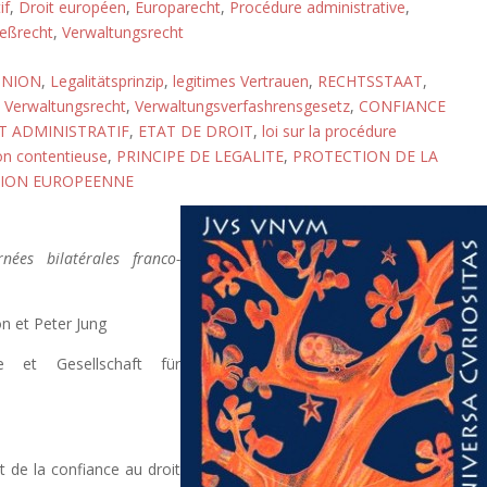
if
,
Droit européen
,
Europarecht
,
Procédure administrative
,
eßrecht
,
Verwaltungsrecht
UNION
,
Legalitätsprinzip
,
legitimes Vertrauen
,
RECHTSSTAAT
,
,
Verwaltungsrecht
,
Verwaltungsverfashrensgesetz
,
CONFIANCE
T ADMINISTRATIF
,
ETAT DE DROIT
,
loi sur la procédure
on contentieuse
,
PRINCIPE DE LEGALITE
,
PROTECTION DE LA
ION EUROPEENNE
nées bilatérales franco-
n et Peter Jung
e et Gesellschaft für
t de la confiance au droit