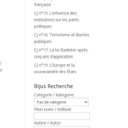
française
CJ n°15: L’influence des
institutions sur les partis
politiques
CJ n°16: Terrorisme et libertés
publiques
CJ n°17: La loi Badinter après
cinq ans d’application
E
CJ n°19: L’Europe et la
N
souveraineté des Etats
Bijus Recherche
Catègorie / Kategorie:
Plein texte / Volltext:
Auteur / Autor: