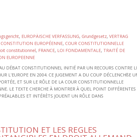
gsgericht
,
EUROPÄISCHE VERFASSUNG
,
Grundgesetz
,
VERTRAG
,
CONSTITUTION EUROPÉENNE
,
COUR CONSTITUTIONNELLE
oit constitutionnel
,
FRANCE
,
LOI FONDAMENTALE
,
TRAITÉ DE
ON EUROPEENNE
 AU DÉBAT CONSTITUTIONNEL INITIÉ PAR UN RECOURS CONTRE L
UR L'EUROPE EN 2004. CE JUGEMENT A DU COUP DÉCLENCHßE U
ORTÉE, ET SUR LE RÔLE DE LA COUR CONSTITUTIONNELLE
NE. LE TEXTE CHERCHE À MONTRER À QUEL POINT DIFFÉRENTES
RÉALABLES ET INTÉRÈTS JOUENT UN RÔLE DANS
STITUTION ET LES REGLES