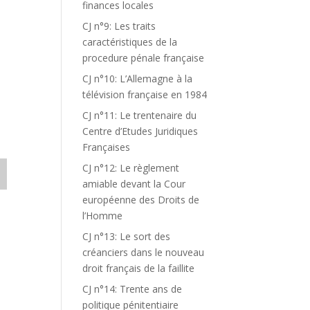
finances locales
CJ n°9: Les traits
caractéristiques de la
procedure pénale française
CJ n°10: L’Allemagne à la
télévision française en 1984
CJ n°11: Le trentenaire du
Centre d’Etudes Juridiques
Françaises
CJ n°12: Le règlement
amiable devant la Cour
européenne des Droits de
l’Homme
CJ n°13: Le sort des
créanciers dans le nouveau
droit français de la faillite
CJ n°14: Trente ans de
politique pénitentiaire