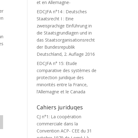
et en Allemagne-
er
EDCJFA n°14 : Deutsches
en
Staatsrecht I : Eine
zweisprachige Einführung in
die Staatsgrundlagen und in
un
das Staatsorganisationsrecht
es
der Bundesrepublik
Deutschland, 2. Auflage 2016
EDCJFA n° 15: Etude
comparative des systèmes de
protection juridique des
minorités entre la France,
l’Allemagne et le Canada
Cahiers juriduqes
CJ n°1: La coopération
commerciale dans la
Convention ACP- CEE du 31
octobre 1979 de Lomé I à