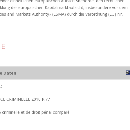
iner einheitlichen europäischen Aufsichtsbehörde, den rechtlichen
cklung der europäischen Kapitalmarktaufsicht, insbesondere vor dem
ies and Markets Authority» (ESMA) durch die Verordnung (EU) Nr.
HE
he Daten
;
CE CRIMINELLE 2010 P.77
 criminelle et de droit pénal comparé