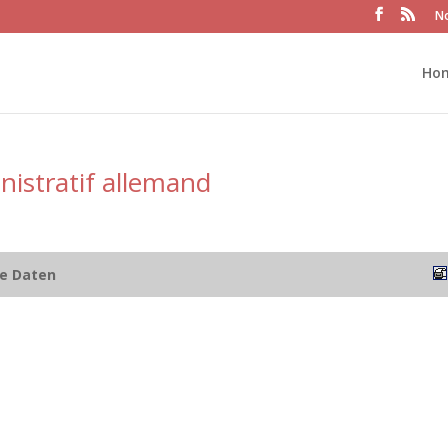
No
Ho
nistratif allemand
he Daten