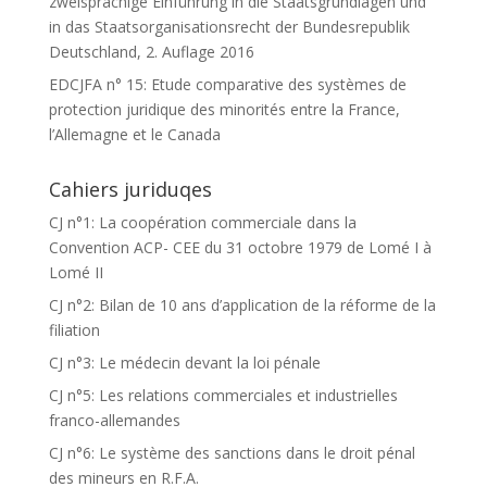
zweisprachige Einführung in die Staatsgrundlagen und
in das Staatsorganisationsrecht der Bundesrepublik
Deutschland, 2. Auflage 2016
EDCJFA n° 15: Etude comparative des systèmes de
protection juridique des minorités entre la France,
l’Allemagne et le Canada
Cahiers juriduqes
CJ n°1: La coopération commerciale dans la
Convention ACP- CEE du 31 octobre 1979 de Lomé I à
Lomé II
CJ n°2: Bilan de 10 ans d’application de la réforme de la
filiation
CJ n°3: Le médecin devant la loi pénale
CJ n°5: Les relations commerciales et industrielles
franco-allemandes
CJ n°6: Le système des sanctions dans le droit pénal
des mineurs en R.F.A.