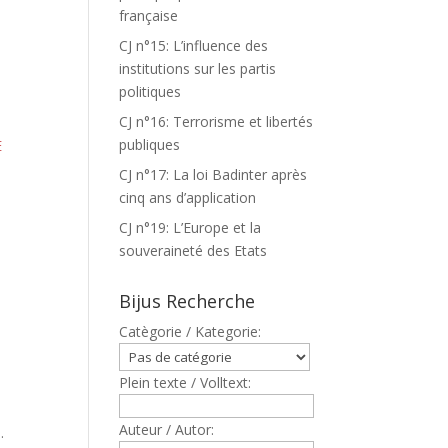
française
CJ n°15: L’influence des
institutions sur les partis
politiques
CJ n°16: Terrorisme et libertés
publiques
E
CJ n°17: La loi Badinter après
cinq ans d’application
CJ n°19: L’Europe et la
souveraineté des Etats
Bijus Recherche
Catègorie / Kategorie:
Plein texte / Volltext:
Auteur / Autor:
.