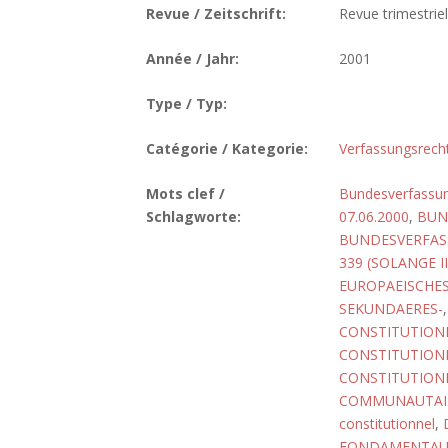
Revue / Zeitschrift:
Revue trimestrie
Année / Jahr:
2001
Type / Typ:
Catégorie / Kategorie:
Verfassungsrech
Mots clef /
Bundesverfassun
Schlagworte:
07.06.2000
,
BUN
BUNDESVERFASS
339 (SOLANGE II
EUROPAEISCHE
SEKUNDAERES-
CONSTITUTIONN
CONSTITUTIONN
CONSTITUTIONN
COMMUNAUTAIR
constitutionnel
,
FONDAMENTAU