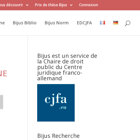
us découvrir
Prix de thèse Bijus
Connexion
me
Bijus Biblio
Bijus Norm
EDCJFA
Bijus est un service de
la Chaire de droit
public du Centre
NE
juridique franco-
allemand
Bijus Recherche