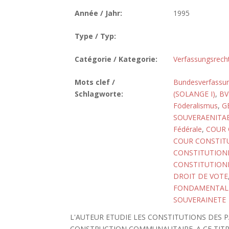
Année / Jahr:
1995
Type / Typ:
Catégorie / Kategorie:
Verfassungsrech
Mots clef /
Bundesverfassun
Schlagworte:
(SOLANGE I)
,
BV
Föderalismus
,
G
SOUVERAENITA
Fédérale
,
COUR 
COUR CONSTITU
CONSTITUTIONN
CONSTITUTIONN
DROIT DE VOTE
FONDAMENTALE,
SOUVERAINETE
L'AUTEUR ETUDIE LES CONSTITUTIONS DES 
CONSTRUCTION COMMUNAUTAIRE. A CE TITRE