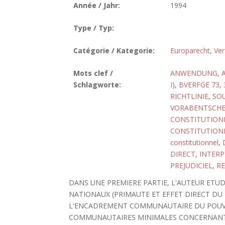
Année / Jahr:
1994
Type / Typ:
Catégorie / Kategorie:
Europarecht
,
Ver
Mots clef /
ANWENDUNG
,
Schlagworte:
I)
,
BVERFGE 73, 
RICHTLINIE
,
SO
VORABENTSCH
CONSTITUTIONN
CONSTITUTIONN
constitutionnel
,
DIRECT
,
INTER
PREJUDICIEL
,
RE
DANS UNE PREMIERE PARTIE, L'AUTEUR ETU
NATIONAUX (PRIMAUTE ET EFFET DIRECT DU 
L'ENCADREMENT COMMUNAUTAIRE DU POUVO
COMMUNAUTAIRES MINIMALES CONCERNANT 