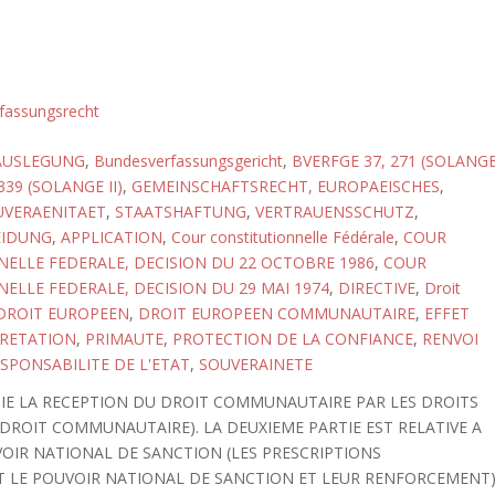
fassungsrecht
AUSLEGUNG
,
Bundesverfassungsgericht
,
BVERFGE 37, 271 (SOLANG
339 (SOLANGE II)
,
GEMEINSCHAFTSRECHT, EUROPAEISCHES
,
UVERAENITAET
,
STAATSHAFTUNG
,
VERTRAUENSSCHUTZ
,
EIDUNG
,
APPLICATION
,
Cour constitutionnelle Fédérale
,
COUR
ELLE FEDERALE, DECISION DU 22 OCTOBRE 1986
,
COUR
ELLE FEDERALE, DECISION DU 29 MAI 1974
,
DIRECTIVE
,
Droit
DROIT EUROPEEN
,
DROIT EUROPEEN COMMUNAUTAIRE
,
EFFET
PRETATION
,
PRIMAUTE
,
PROTECTION DE LA CONFIANCE
,
RENVOI
SPONSABILITE DE L'ETAT
,
SOUVERAINETE
DIE LA RECEPTION DU DROIT COMMUNAUTAIRE PAR LES DROITS
DROIT COMMUNAUTAIRE). LA DEUXIEME PARTIE EST RELATIVE A
IR NATIONAL DE SANCTION (LES PRESCRIPTIONS
LE POUVOIR NATIONAL DE SANCTION ET LEUR RENFORCEMENT)