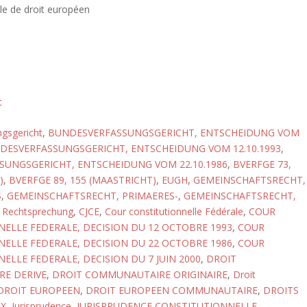
lle de droit européen
t
gsgericht
,
BUNDESVERFASSUNGSGERICHT, ENTSCHEIDUNG VOM
DESVERFASSUNGSGERICHT, ENTSCHEIDUNG VOM 12.10.1993
,
UNGSGERICHT, ENTSCHEIDUNG VOM 22.10.1986
,
BVERFGE 73,
)
,
BVERFGE 89, 155 (MAASTRICHT)
,
EUGH
,
GEMEINSCHAFTSRECHT,
S
,
GEMEINSCHAFTSRECHT, PRIMAERES-
,
GEMEINSCHAFTSRECHT,
,
Rechtsprechung
,
CJCE
,
Cour constitutionnelle Fédérale
,
COUR
ELLE FEDERALE, DECISION DU 12 OCTOBRE 1993
,
COUR
ELLE FEDERALE, DECISION DU 22 OCTOBRE 1986
,
COUR
ELLE FEDERALE, DECISION DU 7 JUIN 2000
,
DROIT
E DERIVE
,
DROIT COMMUNAUTAIRE ORIGINAIRE
,
Droit
DROIT EUROPEEN
,
DROIT EUROPEEN COMMUNAUTAIRE
,
DROITS
X
,
Jurisprudence
,
JURISPRUDENCE CONSTITUTIONNELLE