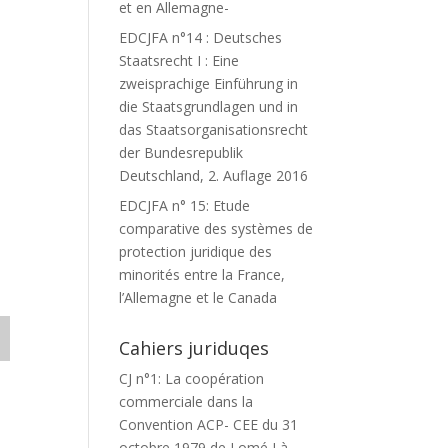
et en Allemagne-
EDCJFA n°14 : Deutsches
Staatsrecht I : Eine
zweisprachige Einführung in
die Staatsgrundlagen und in
das Staatsorganisationsrecht
der Bundesrepublik
Deutschland, 2. Auflage 2016
EDCJFA n° 15: Etude
comparative des systèmes de
protection juridique des
minorités entre la France,
l’Allemagne et le Canada
Cahiers juriduqes
CJ n°1: La coopération
commerciale dans la
Convention ACP- CEE du 31
octobre 1979 de Lomé I à