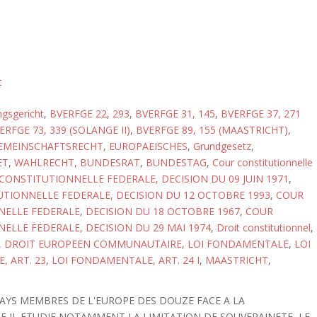
t
gsgericht
,
BVERFGE 22, 293
,
BVERFGE 31, 145
,
BVERFGE 37, 271
ERFGE 73, 339 (SOLANGE II)
,
BVERFGE 89, 155 (MAASTRICHT)
,
EMEINSCHAFTSRECHT, EUROPAEISCHES
,
Grundgesetz
,
ET
,
WAHLRECHT
,
BUNDESRAT
,
BUNDESTAG
,
Cour constitutionnelle
CONSTITUTIONNELLE FEDERALE, DECISION DU 09 JUIN 1971
,
TIONNELLE FEDERALE, DECISION DU 12 OCTOBRE 1993
,
COUR
ELLE FEDERALE, DECISION DU 18 OCTOBRE 1967
,
COUR
ELLE FEDERALE, DECISION DU 29 MAI 1974
,
Droit constitutionnel
,
,
DROIT EUROPEEN COMMUNAUTAIRE
,
LOI FONDAMENTALE
,
LOI
 ART. 23
,
LOI FONDAMENTALE, ART. 24 I
,
MAASTRICHT
,
PAYS MEMBRES DE L'EUROPE DES DOUZE FACE A LA
 IL ETUDIE NOTAMMENT LA LIMITATION DE SOUVERAINETE, LE