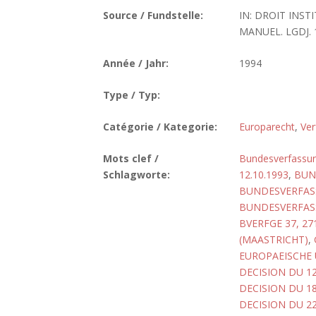
Source / Fundstelle:
IN: DROIT INS
MANUEL. LGDJ. 19
Année / Jahr:
1994
Type / Typ:
Catégorie / Kategorie:
Europarecht
,
Ver
Mots clef /
Bundesverfassun
Schlagworte:
12.10.1993
,
BUN
BUNDESVERFASS
BUNDESVERFASS
BVERFGE 37, 27
(MAASTRICHT)
,
EUROPAEISCHE 
DECISION DU 1
DECISION DU 1
DECISION DU 2