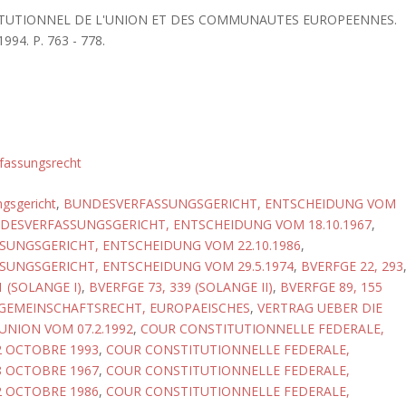
TITUTIONNEL DE L'UNION ET DES COMMUNAUTES EUROPEENNES.
94. P. 763 - 778.
fassungsrecht
gsgericht
,
BUNDESVERFASSUNGSGERICHT, ENTSCHEIDUNG VOM
DESVERFASSUNGSGERICHT, ENTSCHEIDUNG VOM 18.10.1967
,
UNGSGERICHT, ENTSCHEIDUNG VOM 22.10.1986
,
UNGSGERICHT, ENTSCHEIDUNG VOM 29.5.1974
,
BVERFGE 22, 293
1 (SOLANGE I)
,
BVERFGE 73, 339 (SOLANGE II)
,
BVERFGE 89, 155
GEMEINSCHAFTSRECHT, EUROPAEISCHES
,
VERTRAG UEBER DIE
UNION VOM 07.2.1992
,
COUR CONSTITUTIONNELLE FEDERALE,
2 OCTOBRE 1993
,
COUR CONSTITUTIONNELLE FEDERALE,
8 OCTOBRE 1967
,
COUR CONSTITUTIONNELLE FEDERALE,
2 OCTOBRE 1986
,
COUR CONSTITUTIONNELLE FEDERALE,