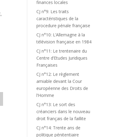
finances locales
CJ n°9: Les traits
,
caractéristiques de la
procedure pénale française
CJ n°10: L’Allemagne à la
télévision française en 1984
CJ n°11: Le trentenaire du
Centre d’Etudes Juridiques
Françaises
CJ n°12: Le règlement
amiable devant la Cour
européenne des Droits de
l’Homme
CJ n°13: Le sort des
créanciers dans le nouveau
droit français de la faillite
CJ n°14: Trente ans de
politique pénitentiaire