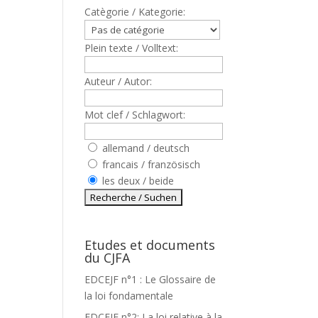
Catègorie / Kategorie:
Plein texte / Volltext:
Auteur / Autor:
Mot clef / Schlagwort:
allemand / deutsch
francais / französisch
les deux / beide
Etudes et documents
du CJFA
EDCEJF n°1 : Le Glossaire de
la loi fondamentale
EDCEJF n°2: La loi relative à la