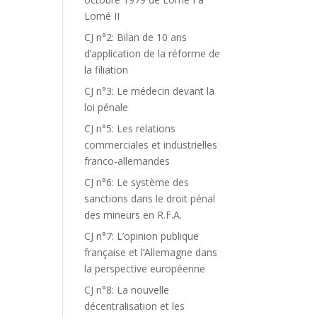
Lomé II
CJ n°2: Bilan de 10 ans
d’application de la réforme de
la filiation
CJ n°3: Le médecin devant la
loi pénale
CJ n°5: Les relations
commerciales et industrielles
franco-allemandes
CJ n°6: Le système des
sanctions dans le droit pénal
des mineurs en R.F.A.
CJ n°7: L’opinion publique
française et l’Allemagne dans
la perspective européenne
CJ n°8: La nouvelle
décentralisation et les