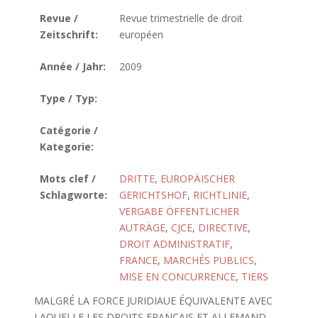
Revue /
Revue trimestrielle de droit
Zeitschrift:
européen
Année / Jahr:
2009
Type / Typ:
Catégorie /
Kategorie:
Mots clef /
DRITTE
,
EUROPÄISCHER
Schlagworte:
GERICHTSHOF
,
RICHTLINIE
,
VERGABE ÖFFENTLICHER
AUTRÄGE
,
CJCE
,
DIRECTIVE
,
DROIT ADMINISTRATIF
,
FRANCE
,
MARCHÉS PUBLICS
,
MISE EN CONCURRENCE
,
TIERS
MALGRÉ LA FORCE JURIDIAUE ÉQUIVALENTE AVEC
LAQUELLE LES DROITS FRANÇAIS ET ALLEMAND