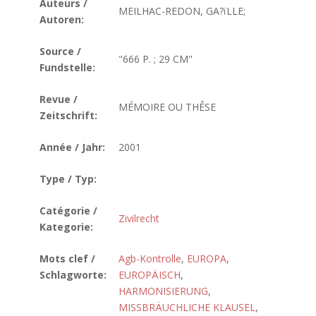
Auteurs /
MEILHAC-REDON, GA?ïLLE;
Autoren:
Source /
"666 P. ; 29 CM"
Fundstelle:
Revue /
MÉMOIRE OU THÊSE
Zeitschrift:
Année / Jahr:
2001
Type / Typ:
Catégorie /
Zivilrecht
Kategorie:
Mots clef /
Agb-Kontrolle
,
EUROPA
,
Schlagworte:
EUROPÄISCH
,
HARMONISIERUNG
,
MISSBRÄUCHLICHE KLAUSEL
,