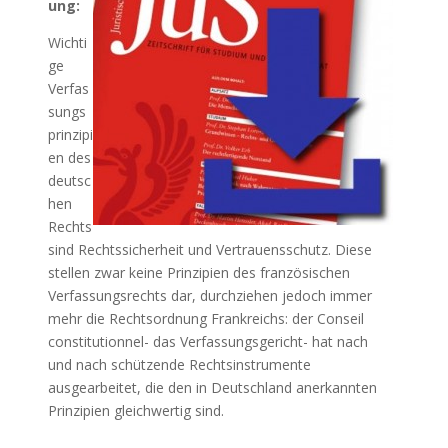
ung:
Wichti
ge
Verfas
sungs
prinzipi
en des
deutsc
hen
Rechts
sind Rechtssicherheit und Vertrauensschutz. Diese
stellen zwar keine Prinzipien des französischen
Verfassungsrechts dar, durchziehen jedoch immer
mehr die Rechtsordnung Frankreichs: der Conseil
constitutionnel- das Verfassungsgericht- hat nach
und nach schützende Rechtsinstrumente
ausgearbeitet, die den in Deutschland anerkannten
Prinzipien gleichwertig sind.