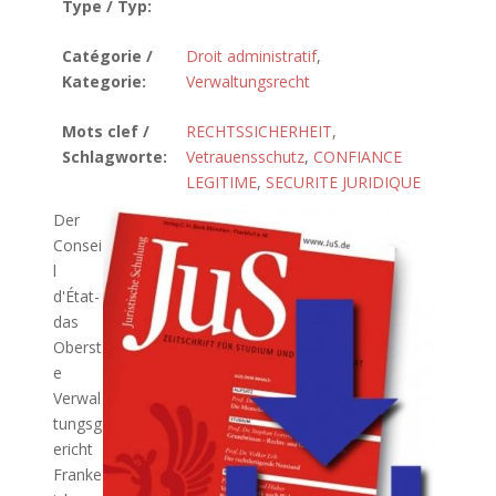
Type / Typ:
Catégorie /
Droit administratif
,
Kategorie:
Verwaltungsrecht
Mots clef /
RECHTSSICHERHEIT
,
Schlagworte:
Vetrauensschutz
,
CONFIANCE
LEGITIME
,
SECURITE JURIDIQUE
Der
Consei
l
d'État-
das
Oberst
e
Verwal
tungsg
ericht
Franke