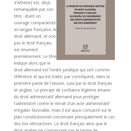
d'Athène) est, déjà,
remarquable par son
titre : étant un
ouvrage comparatiste
en langue française, le
droit allemand, et non
pas le droit français,
est énuméré
premièrement. Le titre
indique alors que le
droit allemand est l'ordre juridique qui sert comme
référence et qui est traité, par conséquent, dans la
première partie de l'œuvre, suivi par le droit français
et anglais. Le principe de confiance légitime émane
du droit administratif allemand pour protéger
l'administré contre le retrait d'un acte administratif
irrégulier favorable, mais il est aussi consacré sur le
plan constitutionnel concernant principalement le cas
des lois rétroactives. Le droit français ainsi que le
droit anglais ne connaissent pas le terme de