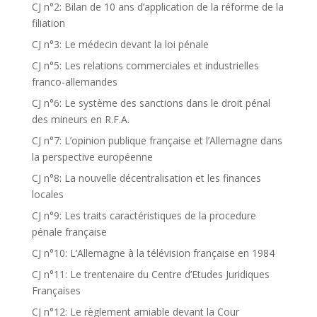
CJ n°2: Bilan de 10 ans d’application de la réforme de la
filiation
CJ n°3: Le médecin devant la loi pénale
CJ n°5: Les relations commerciales et industrielles
franco-allemandes
CJ n°6: Le système des sanctions dans le droit pénal
des mineurs en R.F.A.
CJ n°7: L’opinion publique française et l’Allemagne dans
la perspective européenne
CJ n°8: La nouvelle décentralisation et les finances
locales
CJ n°9: Les traits caractéristiques de la procedure
pénale française
CJ n°10: L’Allemagne à la télévision française en 1984
CJ n°11: Le trentenaire du Centre d’Etudes Juridiques
Françaises
CJ n°12: Le règlement amiable devant la Cour