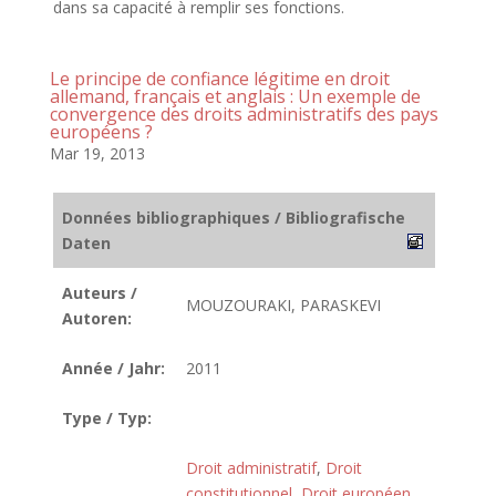
dans sa capacité à remplir ses fonctions.
Le principe de confiance légitime en droit
allemand, français et anglais : Un exemple de
convergence des droits administratifs des pays
européens ?
Mar 19, 2013
Données bibliographiques / Bibliografische
Daten
Auteurs /
MOUZOURAKI, PARASKEVI
Autoren:
Année / Jahr:
2011
Type / Typ:
Droit administratif
,
Droit
constitutionnel
,
Droit européen
,