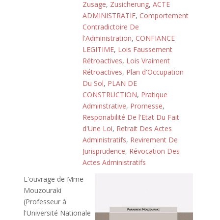
Zusage
,
Zusicherung
,
ACTE
ADMINISTRATIF
,
Comportement
Contradictoire De
l'Administration
,
CONFIANCE
LEGITIME
,
Lois Faussement
Rétroactives
,
Lois Vraiment
Rétroactives
,
Plan d'Occupation
Du Sol
,
PLAN DE
CONSTRUCTION
,
Pratique
Adminstrative
,
Promesse
,
Responabilité De l'Etat Du Fait
d'Une Loi
,
Retrait Des Actes
Administratifs
,
Revirement De
Jurisprudence
,
Révocation Des
Actes Administratifs
L'ouvrage de Mme
Mouzouraki
(Professeur à
l'Université Nationale