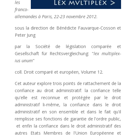
les
franco-
allemandes à Paris, 22-23 novembre 2012.
sous la direction de Bénédicte Fauvarque-Cosson et
Peter Jung
par la Société de législation comparée et
Gesellschaft für Rechtsvergleichung: "
lex multiplex-
ius unum
"
coll. Droit comparé et européen, Volume 12.
Cet auteur explore trois points de rattachement de la
confiance au droit administratif: la confiance telle
qu'elle est reconnue et protégée par le droit
administratif li-même, la confiance dans le droit
administratif en son ensemble et dans le fait qu'il
remplisse ses fonctions de garantie de l'ordre public,
et enfin la confiance dans le droit administratif des
autres Etats Membres de l'Union Européenne et