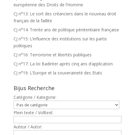
européenne des Droits de l’Homme
CJ n°13: Le sort des créanciers dans le nouveau droit
français de la faillite
CJ n°14: Trente ans de politique pénitentiaire française
CJ n°15: L’influence des institutions sur les partis
politiques
CJ n°16: Terrorisme et libertés publiques
CJ n°17: La loi Badinter après cinq ans d’application
CJ n°19: L’Europe et la souveraineté des Etats
Bijus Recherche
Catègorie / Kategorie:
Plein texte / Volltext:
Auteur / Autor: