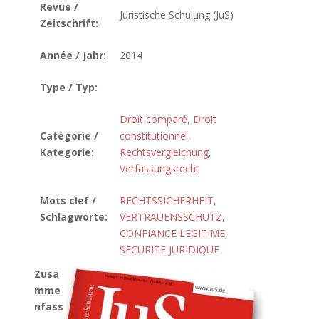
Revue /
Juristische Schulung (JuS)
Zeitschrift:
Année / Jahr:
2014
Type / Typ:
Droit comparé
,
Droit
Catégorie /
constitutionnel
,
Kategorie:
Rechtsvergleichung
,
Verfassungsrecht
Mots clef /
RECHTSSICHERHEIT
,
Schlagworte:
VERTRAUENSSCHUTZ
,
CONFIANCE LEGITIME
,
SECURITE JURIDIQUE
Zusa
mme
nfass