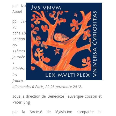
par Ivo
Appel
pp. 59-
70
dans
La
Confian
ce-
11èmes
journée
s
bilatéra
les
franco-
allemandes à Paris, 22-23 novembre 2012.
sous la direction de Bénédicte Fauvarque-Cosson et
Peter Jung
par la Société de législation comparée et