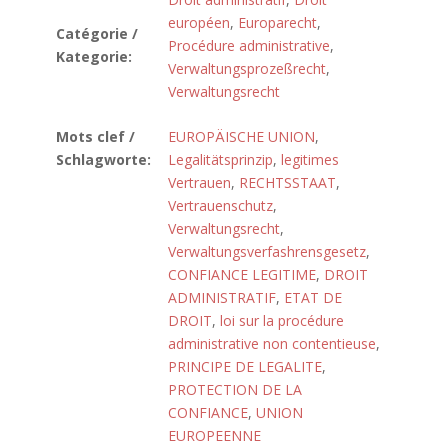
européen
,
Europarecht
,
Catégorie /
Procédure administrative
,
Kategorie:
Verwaltungsprozeßrecht
,
Verwaltungsrecht
Mots clef /
EUROPÄISCHE UNION
,
Schlagworte:
Legalitätsprinzip
,
legitimes
Vertrauen
,
RECHTSSTAAT
,
Vertrauenschutz
,
Verwaltungsrecht
,
Verwaltungsverfashrensgesetz
,
CONFIANCE LEGITIME
,
DROIT
ADMINISTRATIF
,
ETAT DE
DROIT
,
loi sur la procédure
administrative non contentieuse
,
PRINCIPE DE LEGALITE
,
PROTECTION DE LA
CONFIANCE
,
UNION
EUROPEENNE