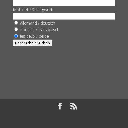
Mot clef / Schlagwort:
allemand / deutsch
francais / französisch
les deux / beide
Design de
Elegant Themes
| Propulsé par
WordPress