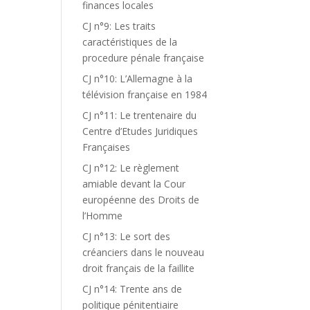
finances locales
CJ n°9: Les traits
caractéristiques de la
procedure pénale française
CJ n°10: L’Allemagne à la
télévision française en 1984
CJ n°11: Le trentenaire du
Centre d’Etudes Juridiques
Françaises
CJ n°12: Le règlement
amiable devant la Cour
européenne des Droits de
l’Homme
CJ n°13: Le sort des
créanciers dans le nouveau
droit français de la faillite
CJ n°14: Trente ans de
politique pénitentiaire