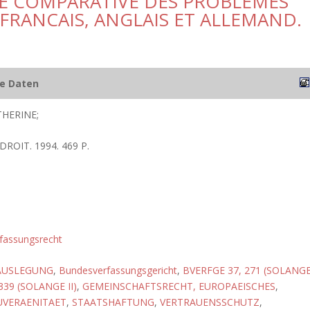
SE COMPARATIVE DES PROBLEMES
FRANCAIS, ANGLAIS ET ALLEMAND.
he Daten
HERINE;
 DROIT. 1994. 469 P.
fassungsrecht
AUSLEGUNG
,
Bundesverfassungsgericht
,
BVERFGE 37, 271 (SOLANG
339 (SOLANGE II)
,
GEMEINSCHAFTSRECHT, EUROPAEISCHES
,
UVERAENITAET
,
STAATSHAFTUNG
,
VERTRAUENSSCHUTZ
,