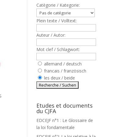
Catègorie / Kategorie:
Plein texte / Volltext:
Auteur / Autor:
Mot clef / Schlagwort:
allemand / deutsch
E
francais / französisch
les deux / beide
S
Etudes et documents
du CJFA
EDCEJF n°1 : Le Glossaire de
la loi fondamentale
EDCEJF n°2: La loi relative à la