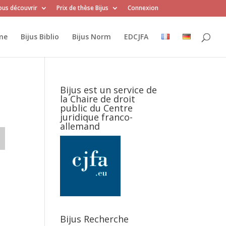
us découvrir
Prix de thèse Bijus
Connexion
me
Bijus Biblio
Bijus Norm
EDCJFA
Bijus est un service de
la Chaire de droit
public du Centre
juridique franco-
allemand
Bijus Recherche