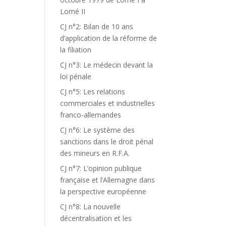
Lomé II
CJ n°2: Bilan de 10 ans
d’application de la réforme de
la filiation
CJ n°3: Le médecin devant la
loi pénale
CJ n°5: Les relations
commerciales et industrielles
franco-allemandes
CJ n°6: Le système des
sanctions dans le droit pénal
des mineurs en R.F.A.
CJ n°7: L’opinion publique
française et l’Allemagne dans
la perspective européenne
CJ n°8: La nouvelle
décentralisation et les