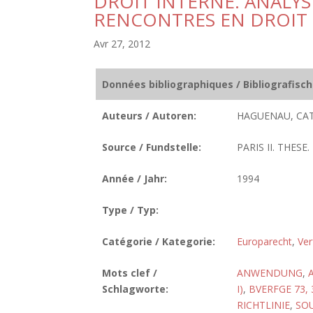
DROIT INTERNE. ANALY
RENCONTRES EN DROIT 
Avr 27, 2012
Données bibliographiques / Bibliografisc
Auteurs / Autoren:
HAGUENAU, CAT
Source / Fundstelle:
PARIS II. THESE.
Année / Jahr:
1994
Type / Typ:
Catégorie / Kategorie:
Europarecht
,
Ver
Mots clef /
ANWENDUNG
,
Schlagworte:
I)
,
BVERFGE 73, 
RICHTLINIE
,
SO