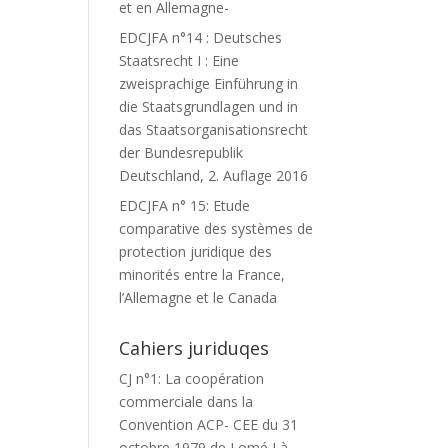
et en Allemagne-
EDCJFA n°14 : Deutsches
Staatsrecht I : Eine
zweisprachige Einführung in
die Staatsgrundlagen und in
das Staatsorganisationsrecht
der Bundesrepublik
Deutschland, 2. Auflage 2016
EDCJFA n° 15: Etude
comparative des systèmes de
protection juridique des
minorités entre la France,
l’Allemagne et le Canada
Cahiers juriduqes
CJ n°1: La coopération
commerciale dans la
Convention ACP- CEE du 31
octobre 1979 de Lomé I à