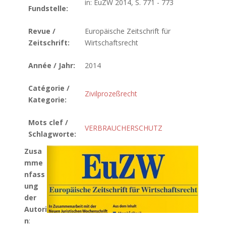
in: EuZW 2014, S. 771 - 773
Fundstelle:
Revue /
Europäische Zeitschrift für
Zeitschrift:
Wirtschaftsrecht
Année / Jahr:
2014
Catégorie /
Zivilprozeßrecht
Kategorie:
Mots clef /
VERBRAUCHERSCHUTZ
Schlagworte:
Zusa
mme
nfass
ung
der
Autori
n
: