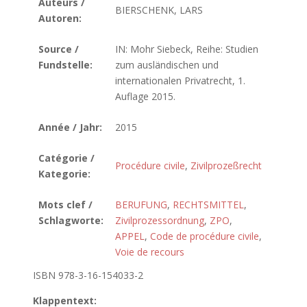
Auteurs /
BIERSCHENK, LARS
Autoren:
Source /
IN: Mohr Siebeck, Reihe: Studien
Fundstelle:
zum ausländischen und
internationalen Privatrecht, 1.
Auflage 2015.
Année / Jahr:
2015
Catégorie /
Procédure civile
,
Zivilprozeßrecht
Kategorie:
Mots clef /
BERUFUNG
,
RECHTSMITTEL
,
Schlagworte:
Zivilprozessordnung
,
ZPO
,
APPEL
,
Code de procédure civile
,
Voie de recours
ISBN 978-3-16-154033-2
Klappentext: