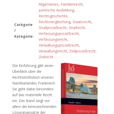
Allgemeines
,
Familienrecht
,
juristische Ausbildung
,
Rechtsgeschichte
,
Rechtsvergleichung
,
Staatsrecht
,
Catégorie
Strafprozeßrecht
,
Strafrecht
,
/
Verfassungsprozeßrecht
,
Kategorie:
Verfassungsrecht
,
Verwaltungsprozeßrecht
,
Verwaltungsrecht
,
Zivilprozeßrecht
,
Zivilrecht
Die Einführung gibt einen
Überblick über die
Rechtsinstitution unseres
Nachbarlandes Frankreich.
Sie geht dabei besonders
auf das materielle Recht
ein. Der Band zeigt vor
allem die kennzeichnenden
Lösungsansätze der