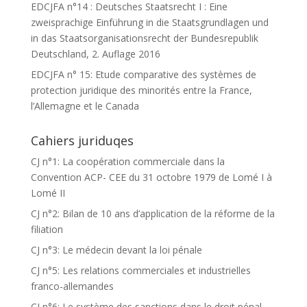
EDCJFA n°14 : Deutsches Staatsrecht I : Eine
zweisprachige Einführung in die Staatsgrundlagen und
in das Staatsorganisationsrecht der Bundesrepublik
Deutschland, 2. Auflage 2016
EDCJFA n° 15: Etude comparative des systèmes de
protection juridique des minorités entre la France,
l’Allemagne et le Canada
Cahiers juriduqes
CJ n°1: La coopération commerciale dans la
Convention ACP- CEE du 31 octobre 1979 de Lomé I à
Lomé II
CJ n°2: Bilan de 10 ans d’application de la réforme de la
filiation
CJ n°3: Le médecin devant la loi pénale
CJ n°5: Les relations commerciales et industrielles
franco-allemandes
CJ n°6: Le système des sanctions dans le droit pénal