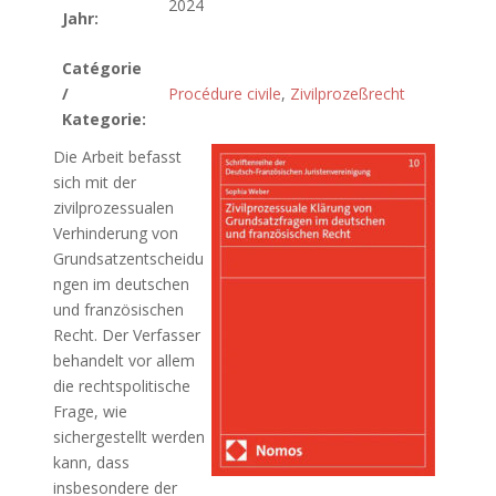
2024
Jahr:
Catégorie
/
Procédure civile
,
Zivilprozeßrecht
Kategorie:
Die Arbeit befasst
sich mit der
zivilprozessualen
Verhinderung von
Grundsatzentscheidu
ngen im deutschen
und französischen
Recht. Der Verfasser
behandelt vor allem
die rechtspolitische
Frage, wie
sichergestellt werden
kann, dass
insbesondere der