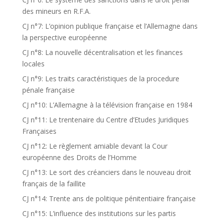
des mineurs en R.F.A.
CJ n°7: L’opinion publique française et l’Allemagne dans
la perspective européenne
CJ n°8: La nouvelle décentralisation et les finances
locales
CJ n°9: Les traits caractéristiques de la procedure
pénale française
CJ n°10: L’Allemagne à la télévision française en 1984
CJ n°11: Le trentenaire du Centre d’Etudes Juridiques
Françaises
CJ n°12: Le règlement amiable devant la Cour
européenne des Droits de l’Homme
CJ n°13: Le sort des créanciers dans le nouveau droit
français de la faillite
CJ n°14: Trente ans de politique pénitentiaire française
CJ n°15: L’influence des institutions sur les partis