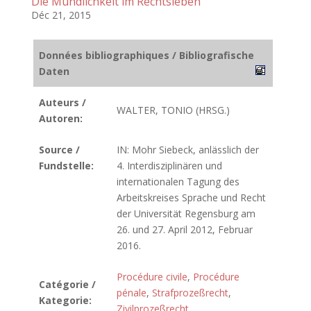
Die Mündlichkeit im Rechtsleben
Déc 21, 2015
Données bibliographiques / Bibliografische
Daten
Auteurs /
WALTER, TONIO (HRSG.)
Autoren:
Source /
IN: Mohr Siebeck, anlässlich der
Fundstelle:
4. Interdisziplinären und
internationalen Tagung des
Arbeitskreises Sprache und Recht
der Universität Regensburg am
26. und 27. April 2012, Februar
2016.
Procédure civile
,
Procédure
Catégorie /
pénale
,
Strafprozeßrecht
,
Kategorie:
Zivilprozeßrecht