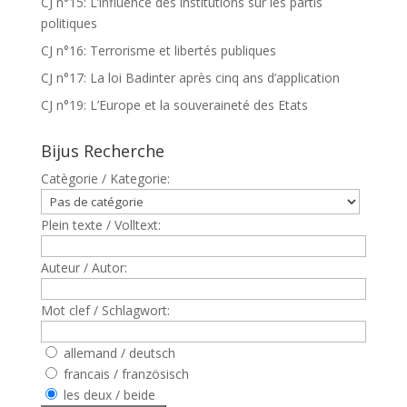
CJ n°15: L’influence des institutions sur les partis
politiques
CJ n°16: Terrorisme et libertés publiques
CJ n°17: La loi Badinter après cinq ans d’application
CJ n°19: L’Europe et la souveraineté des Etats
Bijus Recherche
Catègorie / Kategorie:
Plein texte / Volltext:
Auteur / Autor:
Mot clef / Schlagwort:
allemand / deutsch
francais / französisch
les deux / beide