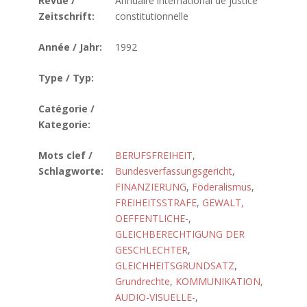
Revue /
Annuaire international de justice
Zeitschrift:
constitutionnelle
Année / Jahr:
1992
Type / Typ:
Catégorie /
Kategorie:
Mots clef /
BERUFSFREIHEIT
,
Schlagworte:
Bundesverfassungsgericht
,
FINANZIERUNG
,
Föderalismus
,
FREIHEITSSTRAFE
,
GEWALT,
OEFFENTLICHE-
,
GLEICHBERECHTIGUNG DER
GESCHLECHTER
,
GLEICHHEITSGRUNDSATZ
,
Grundrechte
,
KOMMUNIKATION,
AUDIO-VISUELLE-
,